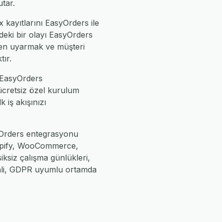
tar.
 kayıtlarını EasyOrders ile
eki bir olayı EasyOrders
den uyarmak ve müşteri
tır.
 EasyOrders
 ücretsiz özel kurulum
k iş akışınızı
syOrders entegrasyonu
Shopify, WooCommerce,
iksiz çalışma günlükleri,
enli, GDPR uyumlu ortamda