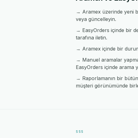
→ Aramex üzerinde yeni bi
veya güncelleyin.
→ EasyOrders içinde bir de
tarafına iletin.
→ Aramex içinde bir durum d
→ Manuel aramalar yapmad
EasyOrders içinde arama y
→ Raporlamanın bir bütün h
müşteri görünümünde birleş
SSS