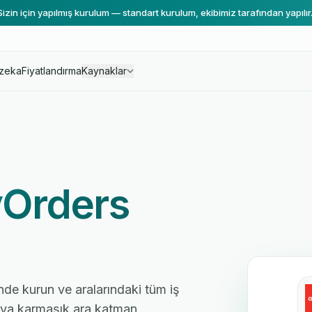
Sizin için yapılmış kurulum — standart kurulum, ekibimiz tarafından yapılır
zeka
Fiyatlandırma
Kaynaklar
yOrders
nde kurun ve aralarındaki tüm iş
 veya karmaşık ara katman