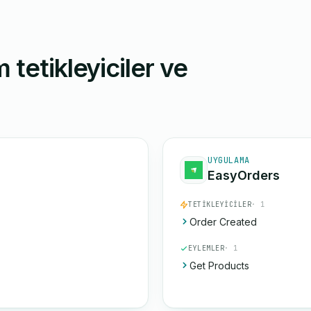
 tetikleyiciler ve
UYGULAMA
EasyOrders
TETIKLEYICILER
· 1
Order Created
EYLEMLER
· 1
Get Products