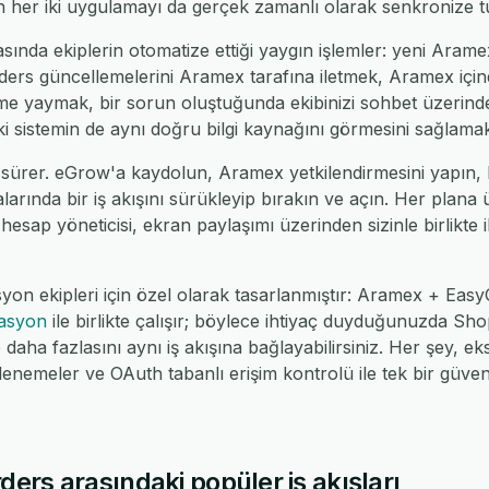
 her iki uygulamayı da gerçek zamanlı olarak senkronize tu
nda ekiplerin otomatize ettiği yaygın işlemler: yeni Aramex
ers güncellemelerini Aramex tarafına iletmek, Aramex içind
leme yaymak, bir sorun oluştuğunda ekibinizi sohbet üzerin
 iki sistemin de aynı doğru bilgi kaynağını görmesini sağlamak
 sürer. eGrow'a kaydolun, Aramex yetkilendirmesini yapın,
alarında bir iş akışını sürükleyip bırakın ve açın. Her plana
 hesap yöneticisi, ekran paylaşımı üzerinden sizinle birlikte il
yon ekipleri için özel olarak tasarlanmıştır: Aramex + Ea
rasyon
ile birlikte çalışır; böylece ihtiyaç duyduğunuzda 
ha fazlasını aynı iş akışına bağlayabilirsiniz. Her şey, eks
nemeler ve OAuth tabanlı erişim kontrolü ile tek bir güv
rs arasındaki popüler iş akışları