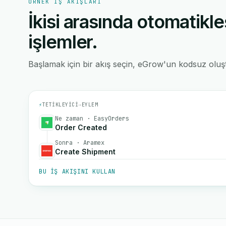
ÖRNEK IŞ AKIŞLARI
İkisi arasında otomatikle
işlemler.
Başlamak için bir akış seçin, eGrow'un kodsuz oluştu
⚡
TETIKLEYICI
→
EYLEM
Ne zaman · EasyOrders
Order Created
Sonra · Aramex
Create Shipment
BU IŞ AKIŞINI KULLAN