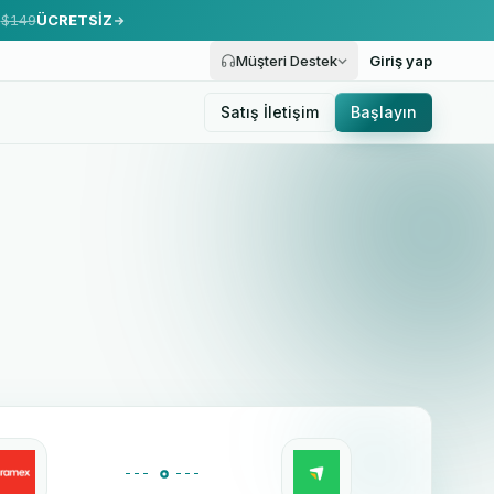
.
$149
ÜCRETSİZ
Müşteri Destek
Giriş yap
Satış İletişim
Başlayın