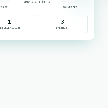
EGROW ARACILIĞIYLA
ramex
EasyOrders
1
3
TETIKLEYICILER
EYLEMLER