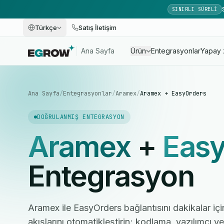
SINIRLI SÜRELI
Türkçe
Satış İletişim
Ana Sayfa
Ürün
Entegrasyonlar
Yapay 
Ana Sayfa
/
Entegrasyonlar
/
Aramex
/
Aramex + EasyOrders
DOĞRULANMIŞ ENTEGRASYON
Aramex
+
Eas
Entegrasyon
Aramex ile EasyOrders bağlantısını dakikalar içi
akışlarını otomatikleştirin; kodlama, yazılımcı