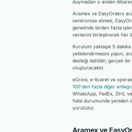
duymadan o andan itibaren
Aramex ve EasyOrders arası
senkronize etmek, EasyOrd
genelinde birden fazla iş
verilerini birleştirerek her
Kurulum yaklaşık 5 dakika
yetkilendirmesini yapın, ar
desteği dahildir; gerçek bir
oluşturacaktır.
eGrow, e-ticaret ve operas
100'den fazla diğer enteg
WhatsApp, FedEx, DHL ve da
hata durumunda yeniden de
yürütülür.
Aramex ve EasyOrde