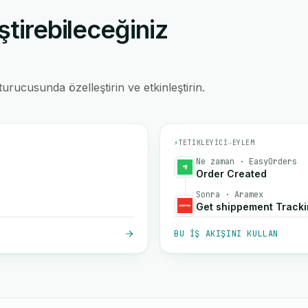
ştirebileceğiniz
rucusunda özelleştirin ve etkinleştirin.
⚡
TETIKLEYICI
→
EYLEM
Ne zaman · EasyOrders
Order Created
Sonra · Aramex
Get shippement Track
BU IŞ AKIŞINI KULLAN