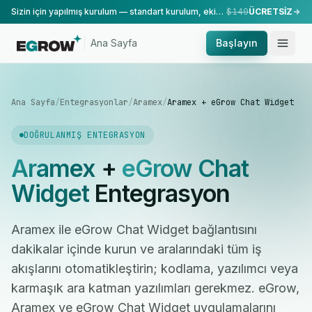
Sizin için yapılmış kurulum — standart kurulum, ekibimiz tarafından yapılır.
$149
ÜCRETSİZ
Ana Sayfa
Başlayın
Ana Sayfa
/
Entegrasyonlar
/
Aramex
/
Aramex + eGrow Chat Widget
DOĞRULANMIŞ ENTEGRASYON
Aramex
+
eGrow Chat
Widget
Entegrasyon
Aramex ile eGrow Chat Widget bağlantısını
dakikalar içinde kurun ve aralarındaki tüm iş
akışlarını otomatikleştirin; kodlama, yazılımcı veya
karmaşık ara katman yazılımları gerekmez. eGrow,
Aramex ve eGrow Chat Widget uygulamalarını