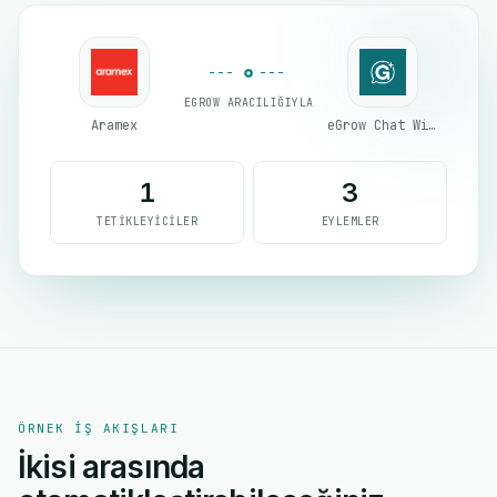
EGROW ARACILIĞIYLA
Aramex
eGrow Chat Widget
1
3
TETIKLEYICILER
EYLEMLER
ÖRNEK IŞ AKIŞLARI
İkisi arasında