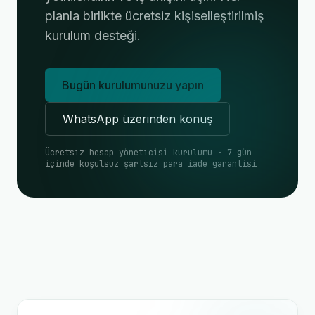
planla birlikte ücretsiz kişiselleştirilmiş
kurulum desteği.
Bugün kurulumunuzu yapın
WhatsApp üzerinden konuş
Ücretsiz hesap yöneticisi kurulumu · 7 gün
içinde koşulsuz şartsız para iade garantisi