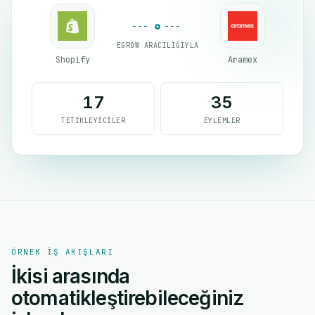
EGROW ARACILIĞIYLA
Shopify
Aramex
17
35
TETIKLEYICILER
EYLEMLER
ÖRNEK IŞ AKIŞLARI
İkisi arasında
otomatikleştirebileceğiniz