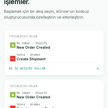
işlemler.
Başlamak için bir akış seçin, eGrow'un kodsuz
oluşturucusunda özelleştirin ve etkinleştirin.
⚡
TETIKLEYICI
→
EYLEM
Ne zaman · Shopify
New Order Created
Sonra · Aramex
Create Shipment
BU IŞ AKIŞINI KULLAN
⚡
TETIKLEYICI
→
EYLEM
Ne zaman · Shopify
New Order Created
Sonra · Aramex