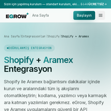
Sizin için yapılmış kurulum — standart kurulum, ekibimiz tarafından yapılır.
$149
ÜCRETSİZ
Ana Sayfa
Başlayın
Ana Sayfa
/
Entegrasyonlar
/
Shopify
/
Shopify + Aramex
DOĞRULANMIŞ ENTEGRASYON
Shopify
+
Aramex
Entegrasyon
Shopify ile Aramex bağlantısını dakikalar içinde
kurun ve aralarındaki tüm iş akışlarını
otomatikleştirin; kodlama, yazılımcı veya karmaşık
ara katman yazılımları gerekmez. eGrow, Shopify
ve Aramex uygulamalarını güvenli bir API