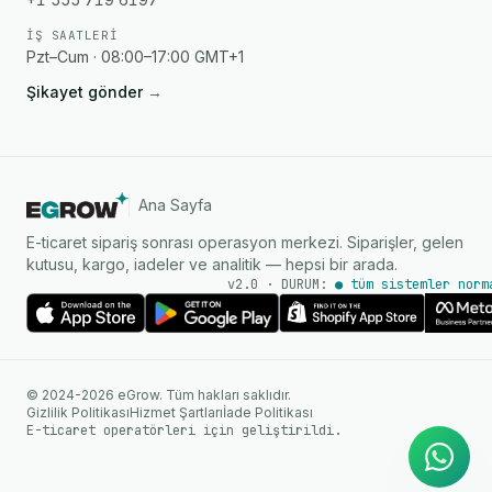
İŞ SAATLERI
Pzt–Cum · 08:00–17:00 GMT+1
Şikayet gönder
→
Ana Sayfa
E-ticaret sipariş sonrası operasyon merkezi. Siparişler, gelen
kutusu, kargo, iadeler ve analitik — hepsi bir arada.
v2.0 · DURUM:
● tüm sistemler norm
AI Ajanı
WhatsApp üzerinden anında
© 2024-2026 eGrow. Tüm hakları saklıdır.
yanıtlar
Gizlilik Politikası
Hizmet Şartları
İade Politikası
E-ticaret operatörleri için geliştirildi.