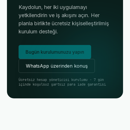
Kaydolun, her iki uygulamayı
yetkilendirin ve iş akışını açın. Her
planla birlikte ücretsiz kişiselleştirilmiş
kurulum desteği.
Bugün kurulumunuzu yapın
WhatsApp üzerinden konuş
Ücretsiz hesap yöneticisi kurulumu · 7 gün
içinde koşulsuz şartsız para iade garantisi