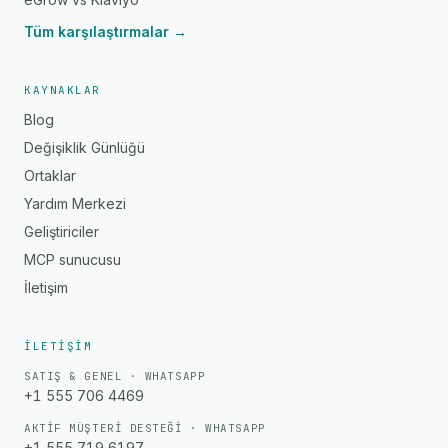
Tüm karşılaştırmalar →
KAYNAKLAR
Blog
Değişiklik Günlüğü
Ortaklar
Yardım Merkezi
Geliştiriciler
MCP sunucusu
İletişim
İLETIŞIM
SATIŞ & GENEL · WHATSAPP
+1 555 706 4469
AKTIF MÜŞTERI DESTEĞI · WHATSAPP
+1 555 719 6197