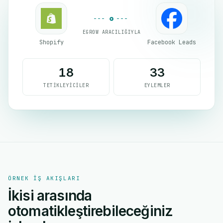
EGROW ARACILIĞIYLA
Shopify
Facebook Leads
18
33
TETIKLEYICILER
EYLEMLER
ÖRNEK IŞ AKIŞLARI
İkisi arasında
otomatikleştirebileceğiniz