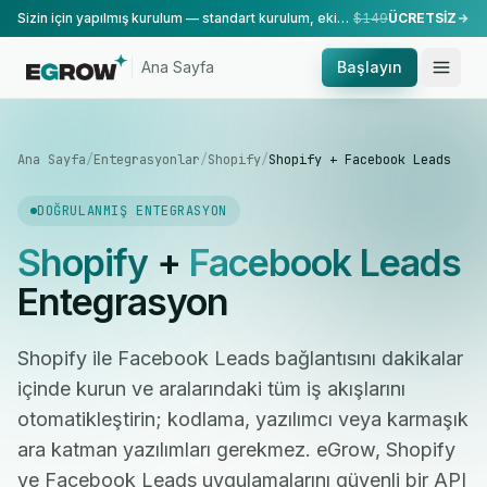
Sizin için yapılmış kurulum — standart kurulum, ekibimiz tarafından yapılır.
$149
ÜCRETSİZ
Ana Sayfa
Başlayın
Ana Sayfa
/
Entegrasyonlar
/
Shopify
/
Shopify + Facebook Leads
DOĞRULANMIŞ ENTEGRASYON
Shopify
+
Facebook Leads
Entegrasyon
Shopify ile Facebook Leads bağlantısını dakikalar
içinde kurun ve aralarındaki tüm iş akışlarını
otomatikleştirin; kodlama, yazılımcı veya karmaşık
ara katman yazılımları gerekmez. eGrow, Shopify
ve Facebook Leads uygulamalarını güvenli bir API