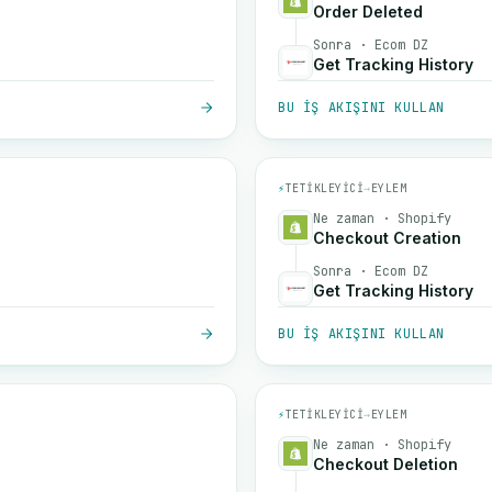
Order Deleted
Sonra · Ecom DZ
Get Tracking History
BU IŞ AKIŞINI KULLAN
⚡
TETIKLEYICI
→
EYLEM
Ne zaman · Shopify
Checkout Creation
Sonra · Ecom DZ
Get Tracking History
BU IŞ AKIŞINI KULLAN
⚡
TETIKLEYICI
→
EYLEM
Ne zaman · Shopify
Checkout Deletion