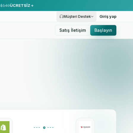
.
$149
ÜCRETSİZ
Müşteri Destek
Giriş yap
Satış İletişim
Başlayın