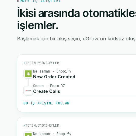
ÖRNEK IŞ AKIŞLARI
İkisi arasında otomatikle
işlemler.
Başlamak için bir akış seçin, eGrow'un kodsuz oluştu
⚡
TETIKLEYICI
→
EYLEM
Ne zaman · Shopify
New Order Created
Sonra · Ecom DZ
Create Colis
BU IŞ AKIŞINI KULLAN
⚡
TETIKLEYICI
→
EYLEM
Ne zaman · Shopify