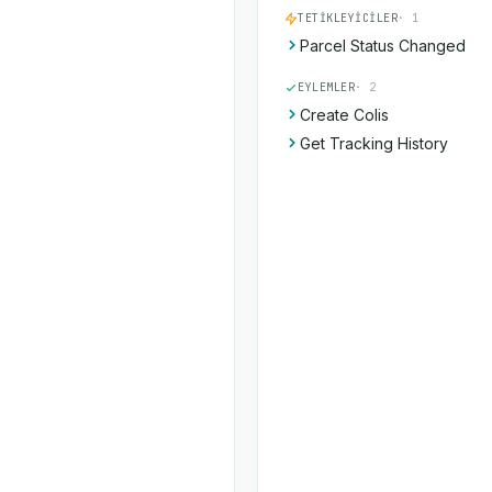
TETIKLEYICILER
· 1
Parcel Status Changed
EYLEMLER
· 2
Create Colis
Get Tracking History