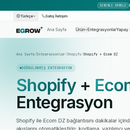
SINIRLI SÜRELI
Türkçe
Satış İletişim
Ana Sayfa
Ürün
Entegrasyonlar
Yapay 
Ana Sayfa
/
Entegrasyonlar
/
Shopify
/
Shopify + Ecom DZ
DOĞRULANMIŞ ENTEGRASYON
Shopify
+
Eco
Entegrasyon
Shopify ile Ecom DZ bağlantısını dakikalar içind
akışlarını otomatikleştirin; kodlama, yazılımcı