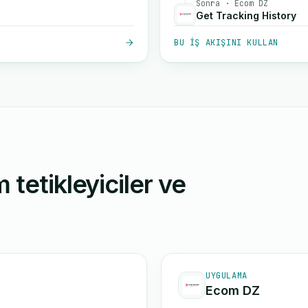
Sonra · Ecom DZ
Get Tracking History
BU IŞ AKIŞINI KULLAN
 tetikleyiciler ve
UYGULAMA
Ecom DZ