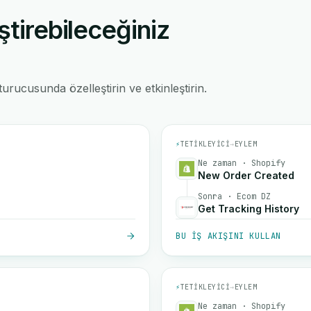
ştirebileceğiniz
rucusunda özelleştirin ve etkinleştirin.
⚡
TETIKLEYICI
→
EYLEM
Ne zaman · Shopify
New Order Created
Sonra · Ecom DZ
Get Tracking History
BU IŞ AKIŞINI KULLAN
⚡
TETIKLEYICI
→
EYLEM
Ne zaman · Shopify