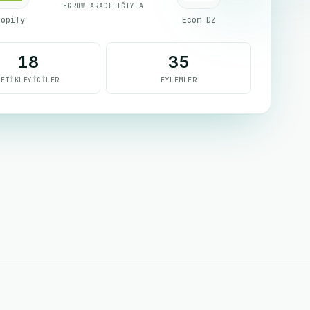
EGROW ARACILIĞIYLA
hopify
Ecom DZ
18
35
TETIKLEYICILER
EYLEMLER