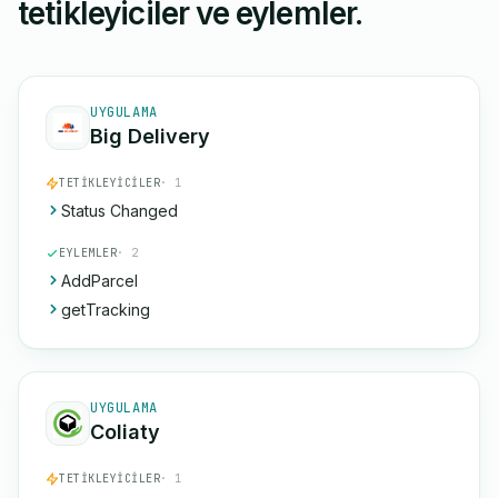
tetikleyiciler ve eylemler.
UYGULAMA
Big Delivery
TETIKLEYICILER
· 1
Status Changed
EYLEMLER
· 2
AddParcel
getTracking
UYGULAMA
Coliaty
TETIKLEYICILER
· 1