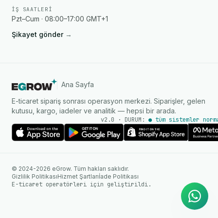
İŞ SAATLERI
Pzt–Cum · 08:00–17:00 GMT+1
Şikayet gönder
→
Ana Sayfa
E-ticaret sipariş sonrası operasyon merkezi. Siparişler, gelen
kutusu, kargo, iadeler ve analitik — hepsi bir arada.
v2.0 · DURUM:
● tüm sistemler norm
AI Ajanı
WhatsApp üzerinden anında
© 2024-2026 eGrow. Tüm hakları saklıdır.
yanıtlar
Gizlilik Politikası
Hizmet Şartları
İade Politikası
E-ticaret operatörleri için geliştirildi.