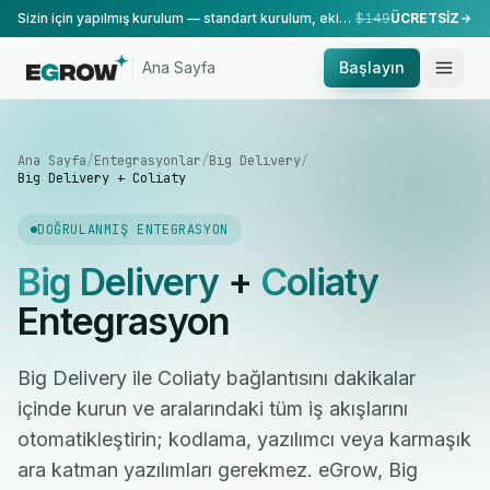
Sizin için yapılmış kurulum — standart kurulum, ekibimiz tarafından yapılır.
$149
ÜCRETSİZ
Ana Sayfa
Başlayın
Ana Sayfa
/
Entegrasyonlar
/
Big Delivery
/
Big Delivery + Coliaty
DOĞRULANMIŞ ENTEGRASYON
Big Delivery
+
Coliaty
Entegrasyon
Big Delivery ile Coliaty bağlantısını dakikalar
içinde kurun ve aralarındaki tüm iş akışlarını
otomatikleştirin; kodlama, yazılımcı veya karmaşık
ara katman yazılımları gerekmez. eGrow, Big