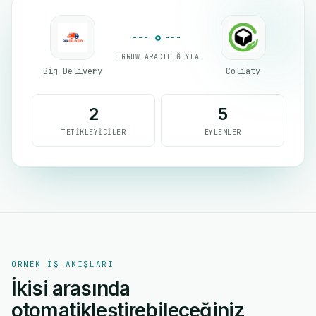
EGROW ARACILIĞIYLA
Big Delivery
Coliaty
2
5
TETIKLEYICILER
EYLEMLER
ÖRNEK IŞ AKIŞLARI
İkisi arasında
otomatikleştirebileceğiniz