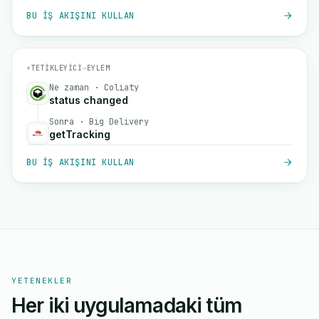
BU IŞ AKIŞINI KULLAN
⚡
TETIKLEYICI
→
EYLEM
Ne zaman · Coliaty
status changed
Sonra · Big Delivery
getTracking
BU IŞ AKIŞINI KULLAN
YETENEKLER
Her iki uygulamadaki tüm