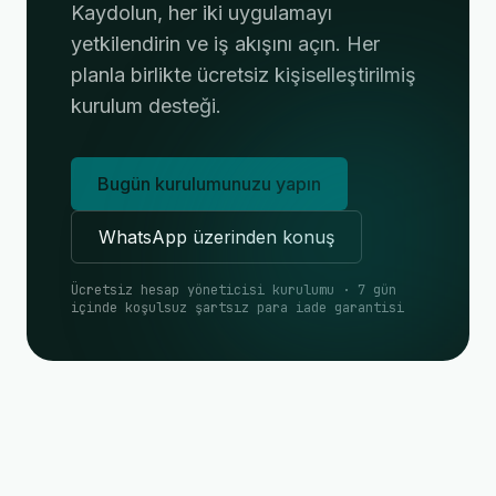
Kaydolun, her iki uygulamayı
yetkilendirin ve iş akışını açın. Her
planla birlikte ücretsiz kişiselleştirilmiş
kurulum desteği.
Bugün kurulumunuzu yapın
WhatsApp üzerinden konuş
Ücretsiz hesap yöneticisi kurulumu · 7 gün
içinde koşulsuz şartsız para iade garantisi