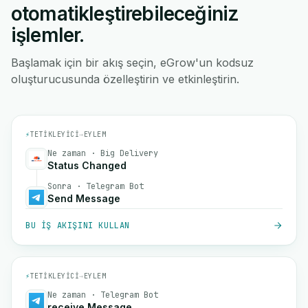
otomatikleştirebileceğiniz
işlemler.
Başlamak için bir akış seçin, eGrow'un kodsuz
oluşturucusunda özelleştirin ve etkinleştirin.
⚡
TETIKLEYICI
→
EYLEM
Ne zaman · Big Delivery
Status Changed
Sonra · Telegram Bot
Send Message
BU IŞ AKIŞINI KULLAN
⚡
TETIKLEYICI
→
EYLEM
Ne zaman · Telegram Bot
receive Message