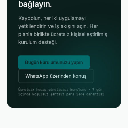
bağlayın.
Kaydolun, her iki uygulamayı
yetkilendirin ve iş akışını açın. Her
planla birlikte ücretsiz kişiselleştirilmiş
kurulum desteği.
Bugün kurulumunuzu yapın
WhatsApp üzerinden konuş
Ücretsiz hesap yöneticisi kurulumu · 7 gün
içinde koşulsuz şartsız para iade garantisi