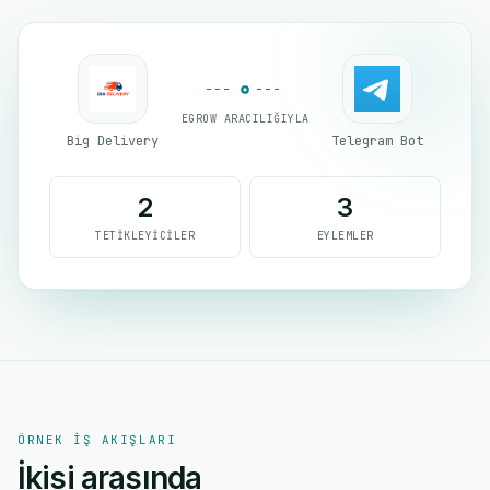
EGROW ARACILIĞIYLA
Big Delivery
Telegram Bot
2
3
TETIKLEYICILER
EYLEMLER
ÖRNEK IŞ AKIŞLARI
İkisi arasında