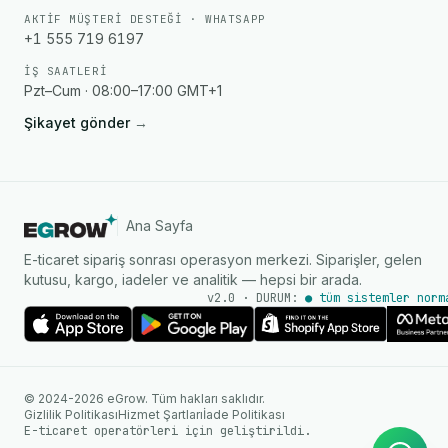
AKTIF MÜŞTERI DESTEĞI · WHATSAPP
+1 555 719 6197
İŞ SAATLERI
Pzt–Cum · 08:00–17:00 GMT+1
Şikayet gönder
→
Ana Sayfa
E-ticaret sipariş sonrası operasyon merkezi. Siparişler, gelen
kutusu, kargo, iadeler ve analitik — hepsi bir arada.
v2.0 · DURUM:
● tüm sistemler norm
AI Ajanı
WhatsApp üzerinden anında
© 2024-2026 eGrow. Tüm hakları saklıdır.
yanıtlar
Gizlilik Politikası
Hizmet Şartları
İade Politikası
E-ticaret operatörleri için geliştirildi.