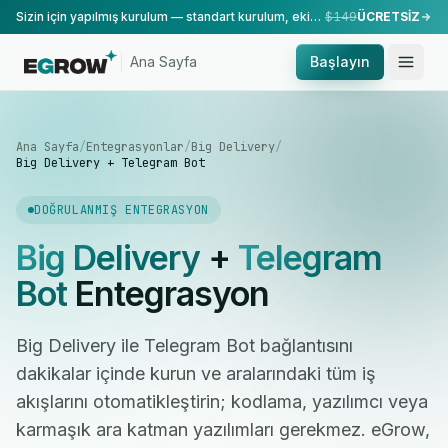
Sizin için yapılmış kurulum — standart kurulum, ekibimiz tarafından yapılır.
$149
ÜCRETSİZ
Ana Sayfa
Başlayın
Ana Sayfa
/
Entegrasyonlar
/
Big Delivery
/
Big Delivery + Telegram Bot
DOĞRULANMIŞ ENTEGRASYON
Big Delivery
+
Telegram
Bot
Entegrasyon
Big Delivery ile Telegram Bot bağlantısını
dakikalar içinde kurun ve aralarındaki tüm iş
akışlarını otomatikleştirin; kodlama, yazılımcı veya
karmaşık ara katman yazılımları gerekmez. eGrow,