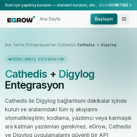
Sizin için yapılmış kurulum — standart kurulum, ekibimiz tarafından yapılır.
$149
ÜCRETSİZ
Ana Sayfa
Başlayın
Ana Sayfa
/
Entegrasyonlar
/
Cathedis
/
Cathedis + Digylog
DOĞRULANMIŞ ENTEGRASYON
Cathedis
+
Digylog
Entegrasyon
Cathedis ile Digylog bağlantısını dakikalar içinde
kurun ve aralarındaki tüm iş akışlarını
otomatikleştirin; kodlama, yazılımcı veya karmaşık
ara katman yazılımları gerekmez. eGrow, Cathedis
ve Digylog uygulamalarını güvenli bir API