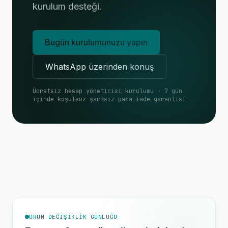
kurulum desteği.
Bugün kurulumunuzu yapın
WhatsApp üzerinden konuş
Ücretsiz hesap yöneticisi kurulumu · 7 gün
içinde koşulsuz şartsız para iade garantisi
ÜRÜN DEĞIŞIKLIK GÜNLÜĞÜ