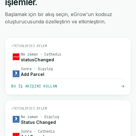
işlemler.
Başlamak için bir akış seçin, eGrow'un kodsuz
oluşturucusunda özelleştirin ve etkinleştirin.
⚡
TETIKLEYICI
→
EYLEM
Ne zaman · Cathedis
statusChanged
Sonra · Digylog
Add Parcel
BU IŞ AKIŞINI KULLAN
⚡
TETIKLEYICI
→
EYLEM
Ne zaman · Digylog
Status Changed
Sonra · Cathedis