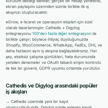
kurulum desteği dahildir; gerçek bir hesap yöneticisi,
ekran paylaşımı üzerinden sizinle birlikte ilk iş
akışınızı oluşturacaktır.
eGrow, e-ticaret ve operasyon ekipleri için özel
olarak tasarlanmıştır: Cathedis + Digylog
entegrasyonu
100'den fazla diğer entegrasyon
ile
birlikte çalışır; böylece ihtiyaç duyduğunuzda
Shopify, WooCommerce, WhatsApp, FedEx, DHL ve
daha fazlasını aynı iş akışına bağlayabilirsiniz. Her
şey, eksiksiz çalışma günlükleri, hata durumunda
yeniden denemeler ve OAuth tabanlı erişim kontrolü
ile tek bir güvenli, GDPR uyumlu ortamda yürütülür.
Cathedis ve Digylog arasındaki popüler
iş akışları
→ Cathedis üzerinde yeni bir kayıt
oluşturulduğunda, Digylog içinde eşleşen kaydı