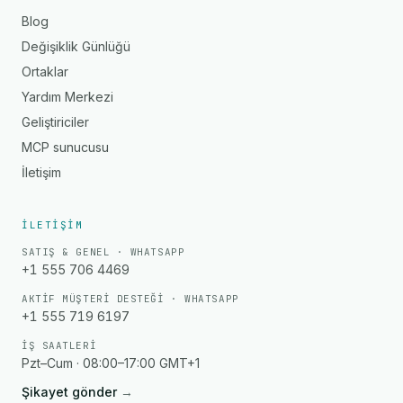
Blog
Değişiklik Günlüğü
Ortaklar
Yardım Merkezi
Geliştiriciler
MCP sunucusu
İletişim
İLETIŞIM
SATIŞ & GENEL · WHATSAPP
+1 555 706 4469
AKTIF MÜŞTERI DESTEĞI · WHATSAPP
+1 555 719 6197
İŞ SAATLERI
Pzt–Cum · 08:00–17:00 GMT+1
Şikayet gönder
→