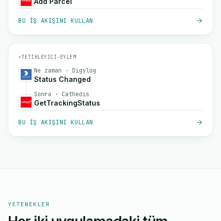
Add Parcel
BU IŞ AKIŞINI KULLAN
⚡
TETIKLEYICI
→
EYLEM
Ne zaman · Digylog
Status Changed
Sonra · Cathedis
GetTrackingStatus
BU IŞ AKIŞINI KULLAN
YETENEKLER