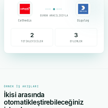
EGROW ARACILIĞIYLA
Cathedis
Digylog
2
3
TETIKLEYICILER
EYLEMLER
ÖRNEK IŞ AKIŞLARI
İkisi arasında
otomatikleştirebileceğiniz