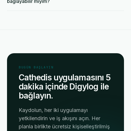
bağlayabilir miyim?
BUGÜN BAŞLAYIN
Cathedis uygulamasını 5
dakika içinde Digylog ile
bağlayın.
Kaydolun, her iki uygulamayı
yetkilendirin ve iş akışını açın. Her
planla birlikte ücretsiz kişiselleştirilmiş