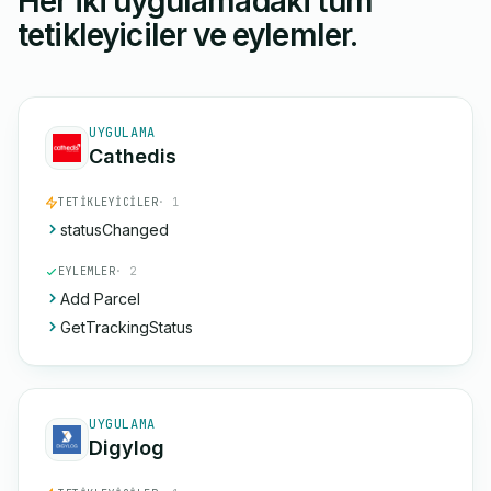
Her iki uygulamadaki tüm
tetikleyiciler ve eylemler.
UYGULAMA
Cathedis
TETIKLEYICILER
· 1
statusChanged
EYLEMLER
· 2
Add Parcel
GetTrackingStatus
UYGULAMA
Digylog