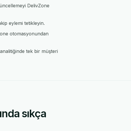
 güncellemeyi DelivZone
kip eylemi tetikleyin.
ivZone otomasyonundan
nalitiğinde tek bir müşteri
ında sıkça