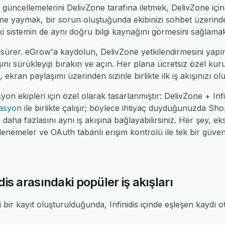
 güncellemelerini DelivZone tarafına iletmek, DelivZone içinde
leme yaymak, bir sorun oluştuğunda ekibinizi sohbet üzerin
 iki sistemin de aynı doğru bilgi kaynağını görmesini sağlamak
sürer. eGrow'a kaydolun, DelivZone yetkilendirmesini yapın, 
ışını sürükleyip bırakın ve açın. Her plana ücretsiz özel kuru
 ekran paylaşımı üzerinden sizinle birlikte ilk iş akışınızı ol
on ekipleri için özel olarak tasarlanmıştır: DelivZone + In
rasyon
ile birlikte çalışır; böylece ihtiyaç duyduğunuzda 
ha fazlasını aynı iş akışına bağlayabilirsiniz. Her şey, eks
nemeler ve OAuth tabanlı erişim kontrolü ile tek bir güv
dis arasındaki popüler iş akışları
bir kayıt oluşturulduğunda, Infinidis içinde eşleşen kaydı 