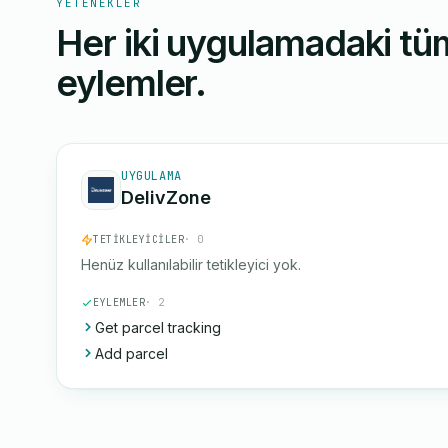
YETENEKLER
Her iki uygulamadaki tüm
eylemler.
UYGULAMA
DelivZone
TETIKLEYICILER
· 0
Henüz kullanılabilir tetikleyici yok.
EYLEMLER
· 2
Get parcel tracking
Add parcel