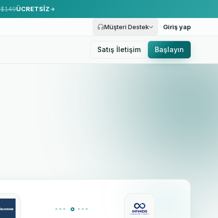
.
$149
ÜCRETSİZ
Müşteri Destek
Giriş yap
Satış İletişim
Başlayın