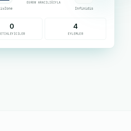
EGROW ARACILIĞIYLA
livZone
Infinidis
0
4
TETIKLEYICILER
EYLEMLER