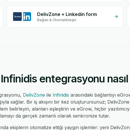
DelivZone + Linkedin form
Bağlan & Otomatikleştir
Infinidis entegrasyonu nasıl 
tegrasyonu,
DelivZone
ile
Infinidis
arasındaki bağlantıyı eGr
la sağlar. Bir iş akışını bir kez oluşturursunuz; DelivZone ü
eylem belirleyin, alanları eşleştirin ve eGrow, hiçbir yazılım
ulamayı da gerçek zamanlı olarak senkronize tutar.
nda ekiplerin otomatize ettiği yaygın işlemler: yeni DelivZone 