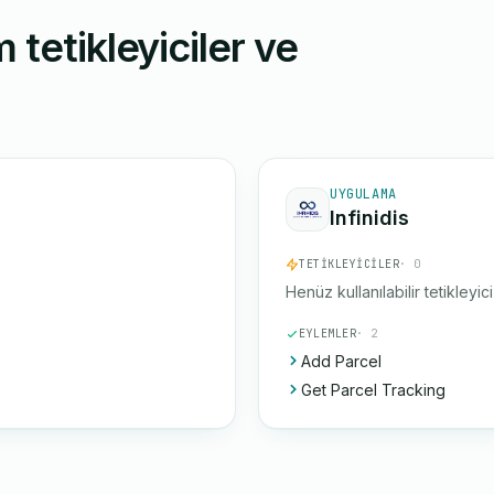
 tetikleyiciler ve
UYGULAMA
Infinidis
TETIKLEYICILER
· 0
Henüz kullanılabilir tetikleyic
EYLEMLER
· 2
Add Parcel
Get Parcel Tracking