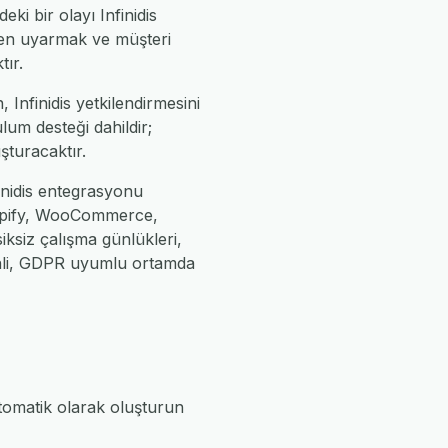
ki bir olayı Infinidis
den uyarmak ve müşteri
tır.
Infinidis yetkilendirmesini
lum desteği dahildir;
uşturacaktır.
finidis entegrasyonu
Shopify, WooCommerce,
iksiz çalışma günlükleri,
enli, GDPR uyumlu ortamda
otomatik olarak oluşturun