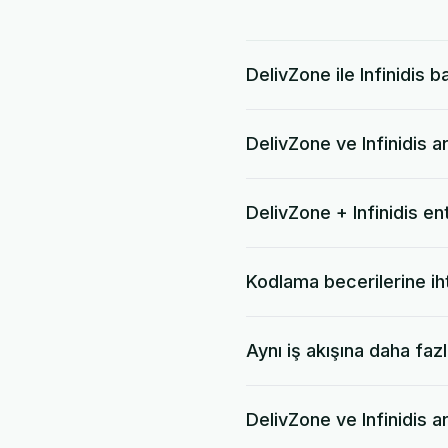
DelivZone ile Infinidis b
DelivZone ve Infinidis a
DelivZone + Infinidis e
Kodlama becerilerine ih
Aynı iş akışına daha faz
DelivZone ve Infinidis a