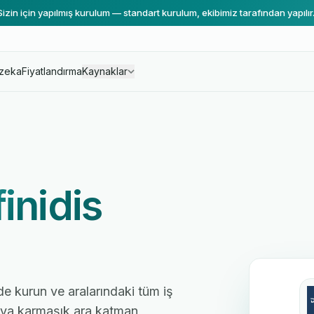
Sizin için yapılmış kurulum — standart kurulum, ekibimiz tarafından yapılır
zeka
Fiyatlandırma
Kaynaklar
finidis
nde kurun ve aralarındaki tüm iş
 veya karmaşık ara katman