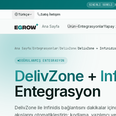
SINIRLI SÜRELI
Türkçe
Satış İletişim
Ana Sayfa
Ürün
Entegrasyonlar
Yapay 
Ana Sayfa
/
Entegrasyonlar
/
DelivZone
/
DelivZone + Infinidis
DOĞRULANMIŞ ENTEGRASYON
DelivZone
+
In
Entegrasyon
DelivZone ile Infinidis bağlantısını dakikalar içi
akışlarını otomatikleştirin; kodlama, yazılımcı