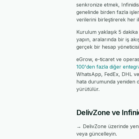
senkronize etmek, Infinidis
genelinde birden fazla iş
verilerini birleştirerek her
Kurulum yaklaşık 5 dakika 
yapın, aralarında bir iş ak
gerçek bir hesap yöneticisi,
eGrow, e-ticaret ve operasy
100'den fazla diğer enteg
WhatsApp, FedEx, DHL ve da
hata durumunda yeniden de
yürütülür.
DelivZone ve Infini
→ DelivZone üzerinde yeni 
veya güncelleyin.