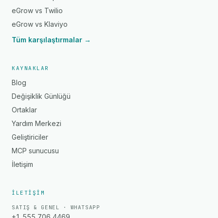
eGrow vs Twilio
eGrow vs Klaviyo
Tüm karşılaştırmalar →
KAYNAKLAR
Blog
Değişiklik Günlüğü
Ortaklar
Yardım Merkezi
Geliştiriciler
MCP sunucusu
İletişim
İLETIŞIM
SATIŞ & GENEL · WHATSAPP
+1 555 706 4469