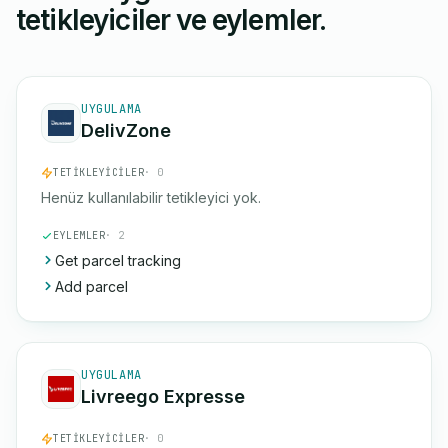
tetikleyiciler ve eylemler.
UYGULAMA
DelivZone
TETIKLEYICILER
· 0
Henüz kullanılabilir tetikleyici yok.
EYLEMLER
· 2
Get parcel tracking
Add parcel
UYGULAMA
Livreego Expresse
TETIKLEYICILER
· 0