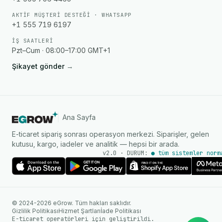
AKTIF MÜŞTERI DESTEĞI · WHATSAPP
+1 555 719 6197
İŞ SAATLERI
Pzt–Cum · 08:00–17:00 GMT+1
Şikayet gönder
→
Ana Sayfa
E-ticaret sipariş sonrası operasyon merkezi. Siparişler, gelen
kutusu, kargo, iadeler ve analitik — hepsi bir arada.
v2.0 · DURUM:
● tüm sistemler norm
AI Ajanı
WhatsApp üzerinden anında
© 2024-2026 eGrow. Tüm hakları saklıdır.
yanıtlar
Gizlilik Politikası
Hizmet Şartları
İade Politikası
E-ticaret operatörleri için geliştirildi.