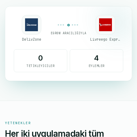
EGROW ARACILIĞIYLA
DelivZone
Livreego Expresse
0
4
TETIKLEYICILER
EYLEMLER
YETENEKLER
Her iki uygulamadaki tüm