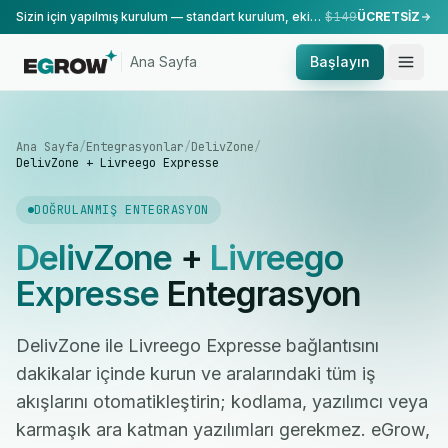
Sizin için yapılmış kurulum — standart kurulum, ekibimiz tarafından yapılır.
$149
ÜCRETSİZ
Ana Sayfa
Başlayın
Ana Sayfa
/
Entegrasyonlar
/
DelivZone
/
DelivZone + Livreego Expresse
DOĞRULANMIŞ ENTEGRASYON
DelivZone
+
Livreego
Expresse
Entegrasyon
DelivZone ile Livreego Expresse bağlantısını
dakikalar içinde kurun ve aralarındaki tüm iş
akışlarını otomatikleştirin; kodlama, yazılımcı veya
karmaşık ara katman yazılımları gerekmez. eGrow,