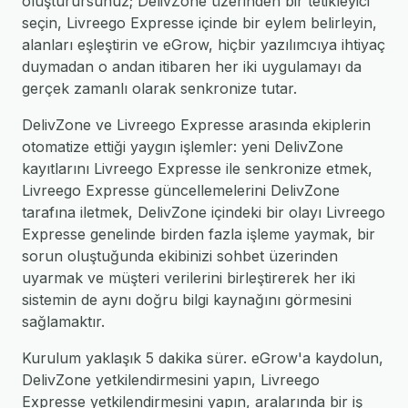
oluşturursunuz; DelivZone üzerinden bir tetikleyici
seçin, Livreego Expresse içinde bir eylem belirleyin,
alanları eşleştirin ve eGrow, hiçbir yazılımcıya ihtiyaç
duymadan o andan itibaren her iki uygulamayı da
gerçek zamanlı olarak senkronize tutar.
DelivZone ve Livreego Expresse arasında ekiplerin
otomatize ettiği yaygın işlemler: yeni DelivZone
kayıtlarını Livreego Expresse ile senkronize etmek,
Livreego Expresse güncellemelerini DelivZone
tarafına iletmek, DelivZone içindeki bir olayı Livreego
Expresse genelinde birden fazla işleme yaymak, bir
sorun oluştuğunda ekibinizi sohbet üzerinden
uyarmak ve müşteri verilerini birleştirerek her iki
sistemin de aynı doğru bilgi kaynağını görmesini
sağlamaktır.
Kurulum yaklaşık 5 dakika sürer. eGrow'a kaydolun,
DelivZone yetkilendirmesini yapın, Livreego
Expresse yetkilendirmesini yapın, aralarında bir iş