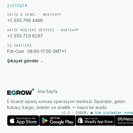
İLETIŞIM
SATIŞ & GENEL · WHATSAPP
+1 555 706 4469
AKTIF MÜŞTERI DESTEĞI · WHATSAPP
+1 555 719 6197
İŞ SAATLERI
Pzt–Cum · 08:00–17:00 GMT+1
Şikayet gönder
→
Ana Sayfa
E-ticaret sipariş sonrası operasyon merkezi. Siparişler, gelen
kutusu, kargo, iadeler ve analitik — hepsi bir arada.
v2.0 · DURUM:
● tüm sistemler norm