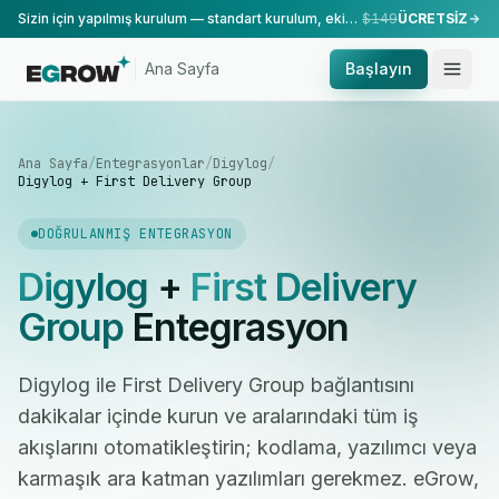
Sizin için yapılmış kurulum — standart kurulum, ekibimiz tarafından yapılır.
$149
ÜCRETSİZ
Ana Sayfa
Başlayın
Ana Sayfa
/
Entegrasyonlar
/
Digylog
/
Digylog + First Delivery Group
DOĞRULANMIŞ ENTEGRASYON
Digylog
+
First Delivery
Group
Entegrasyon
Digylog ile First Delivery Group bağlantısını
dakikalar içinde kurun ve aralarındaki tüm iş
akışlarını otomatikleştirin; kodlama, yazılımcı veya
karmaşık ara katman yazılımları gerekmez. eGrow,