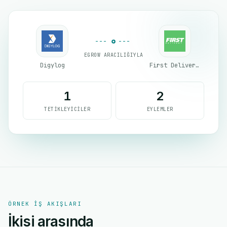
EGROW ARACILIĞIYLA
Digylog
First Delivery Group
1
2
TETIKLEYICILER
EYLEMLER
ÖRNEK IŞ AKIŞLARI
İkisi arasında