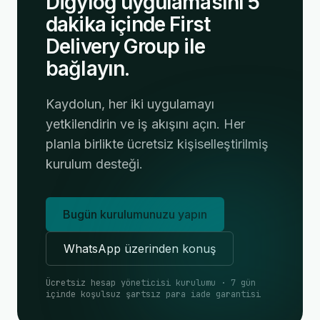
Digylog uygulamasını 5
dakika içinde First
Delivery Group ile
bağlayın.
Kaydolun, her iki uygulamayı
yetkilendirin ve iş akışını açın. Her
planla birlikte ücretsiz kişiselleştirilmiş
kurulum desteği.
Bugün kurulumunuzu yapın
WhatsApp üzerinden konuş
Ücretsiz hesap yöneticisi kurulumu · 7 gün
içinde koşulsuz şartsız para iade garantisi