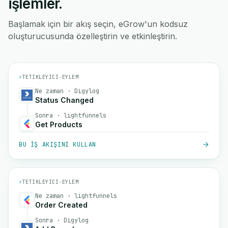
işlemler.
Başlamak için bir akış seçin, eGrow'un kodsuz
oluşturucusunda özelleştirin ve etkinleştirin.
⚡
TETIKLEYICI
→
EYLEM
Ne zaman · Digylog
Status Changed
Sonra · lightfunnels
Get Products
BU IŞ AKIŞINI KULLAN
⚡
TETIKLEYICI
→
EYLEM
Ne zaman · lightfunnels
Order Created
Sonra · Digylog