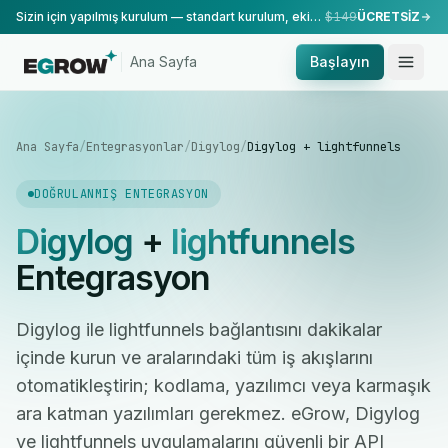
Sizin için yapılmış kurulum — standart kurulum, ekibimiz tarafından yapılır.
$149
ÜCRETSİZ
Ana Sayfa
Başlayın
Ana Sayfa
/
Entegrasyonlar
/
Digylog
/
Digylog + lightfunnels
DOĞRULANMIŞ ENTEGRASYON
Digylog
+
lightfunnels
Entegrasyon
Digylog ile lightfunnels bağlantısını dakikalar
içinde kurun ve aralarındaki tüm iş akışlarını
otomatikleştirin; kodlama, yazılımcı veya karmaşık
ara katman yazılımları gerekmez. eGrow, Digylog
ve lightfunnels uygulamalarını güvenli bir API