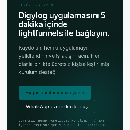
BUGÜN BAŞLAYIN
Digylog uygulamasını 5
dakika içinde
lightfunnels ile bağlayın.
Kaydolun, her iki uygulamayı
yetkilendirin ve iş akışını açın. Her
planla birlikte ücretsiz kişiselleştirilmiş
kurulum desteği.
Bugün kurulumunuzu yapın
WhatsApp üzerinden konuş
Ücretsiz hesap yöneticisi kurulumu · 7 gün
içinde koşulsuz şartsız para iade garantisi