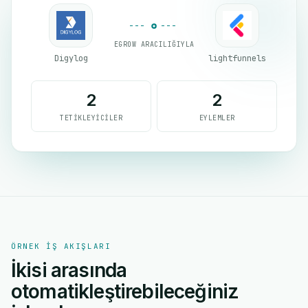
EGROW ARACILIĞIYLA
Digylog
lightfunnels
2
2
TETIKLEYICILER
EYLEMLER
ÖRNEK IŞ AKIŞLARI
İkisi arasında
otomatikleştirebileceğiniz