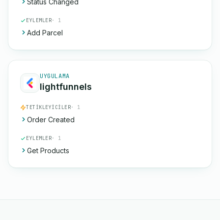
Status Changed
EYLEMLER
· 1
Add Parcel
UYGULAMA
lightfunnels
TETIKLEYICILER
· 1
Order Created
EYLEMLER
· 1
Get Products