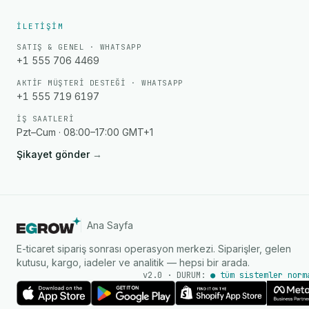
İLETIŞIM
SATIŞ & GENEL · WHATSAPP
+1 555 706 4469
AKTIF MÜŞTERI DESTEĞI · WHATSAPP
+1 555 719 6197
İŞ SAATLERI
Pzt–Cum · 08:00–17:00 GMT+1
Şikayet gönder
→
Ana Sayfa
E-ticaret sipariş sonrası operasyon merkezi. Siparişler, gelen
kutusu, kargo, iadeler ve analitik — hepsi bir arada.
v2.0 · DURUM:
● tüm sistemler norm