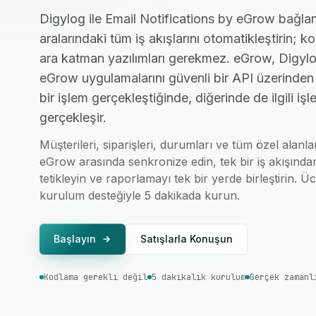
Digylog ile Email Notifications by eGrow bağlant
aralarındaki tüm iş akışlarını otomatikleştirin; 
ara katman yazılımları gerekmez. eGrow, Digylo
eGrow uygulamalarını güvenli bir API üzerinden 
bir işlem gerçekleştiğinde, diğerinde de ilgili i
gerçekleşir.
Müşterileri, siparişleri, durumları ve tüm özel alanla
eGrow arasında senkronize edin, tek bir iş akışında
tetikleyin ve raporlamayı tek bir yerde birleştirin. Ücr
kurulum desteğiyle 5 dakikada kurun.
Başlayın
Satışlarla Konuşun
Kodlama gerekli değil
5 dakikalık kurulum
Gerçek zamanl