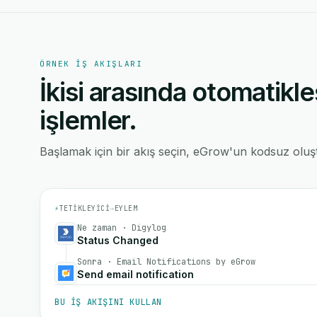
ÖRNEK IŞ AKIŞLARI
İkisi arasında otomatikle
işlemler.
Başlamak için bir akış seçin, eGrow'un kodsuz oluştu
⚡
TETIKLEYICI
→
EYLEM
Ne zaman · Digylog
Status Changed
Sonra · Email Notifications by eGrow
Send email notification
BU IŞ AKIŞINI KULLAN