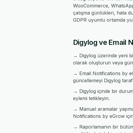
WooCommerce, WhatsApp, Fe
çalışma günlükleri, hata d
GDPR uyumlu ortamda yür
Digylog ve Email N
→ Digylog üzerinde yeni bi
olarak oluşturun veya günc
→ Email Notifications by eG
güncellemeyi Digylog tarafı
→ Digylog içinde bir durum 
eylemi tetikleyin.
→ Manuel aramalar yapmada
Notifications by eGrow içi
→ Raporlamanın bir bütün h