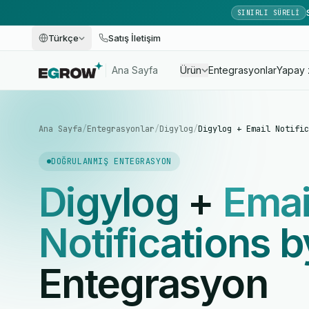
SINIRLI SÜRELI
Türkçe
Satış İletişim
Ana Sayfa
Ürün
Entegrasyonlar
Yapay 
Ana Sayfa
/
Entegrasyonlar
/
Digylog
/
Digylog + Email Notific
DOĞRULANMIŞ ENTEGRASYON
Digylog
+
Emai
Notifications 
Entegrasyon