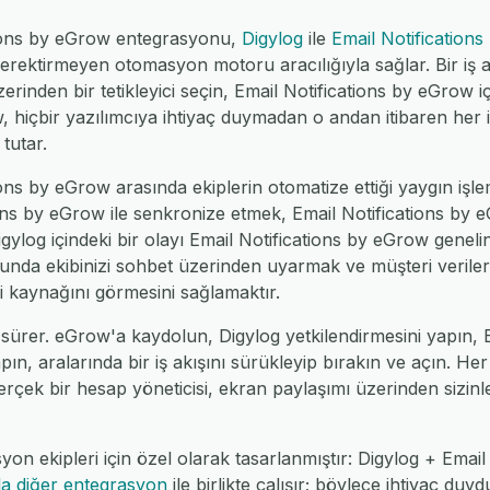
tions by eGrow entegrasyonu,
Digylog
ile
Email Notification
rektirmeyen otomasyon motoru aracılığıyla sağlar. Bir iş ak
rinden bir tetikleyici seçin, Email Notifications by eGrow iç
ow, hiçbir yazılımcıya ihtiyaç duymadan o andan itibaren her
tutar.
ons by eGrow arasında ekiplerin otomatize ettiği yaygın işle
tions by eGrow ile senkronize etmek, Email Notifications by 
igylog içindeki bir olayı Email Notifications by eGrow geneli
nda ekibinizi sohbet üzerinden uyarmak ve müşteri verilerini
gi kaynağını görmesini sağlamaktır.
sürer. eGrow'a kaydolun, Digylog yetkilendirmesini yapın, E
ın, aralarında bir iş akışını sürükleyip bırakın ve açın. Her
rçek bir hesap yöneticisi, ekran paylaşımı üzerinden sizinle bi
yon ekipleri için özel olarak tasarlanmıştır: Digylog + Emai
la diğer entegrasyon
ile birlikte çalışır; böylece ihtiyaç du