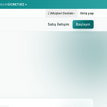
.
$149
ÜCRETSİZ
Müşteri Destek
Giriş yap
Satış İletişim
Başlayın