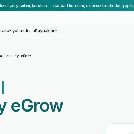
Sizin için yapılmış kurulum — standart kurulum, ekibimiz tarafından yapılır
zeka
Fiyatlandırma
Kaynaklar
ations by eGrow
l
by eGrow