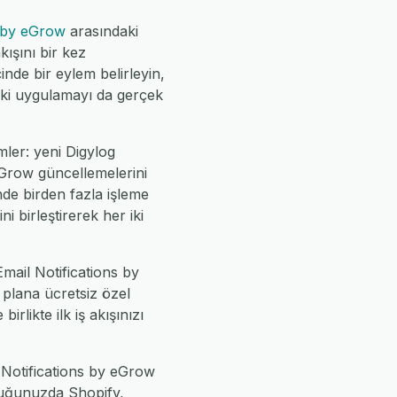
s by eGrow
arasındaki
ışını bir kez
inde bir eylem belirleyin,
 iki uygulamayı da gerçek
mler: yeni Digylog
eGrow güncellemelerini
nde birden fazla işleme
 birleştirerek her iki
mail Notifications by
 plana ücretsiz özel
rlikte ilk iş akışınızı
l Notifications by eGrow
yduğunuzda Shopify,