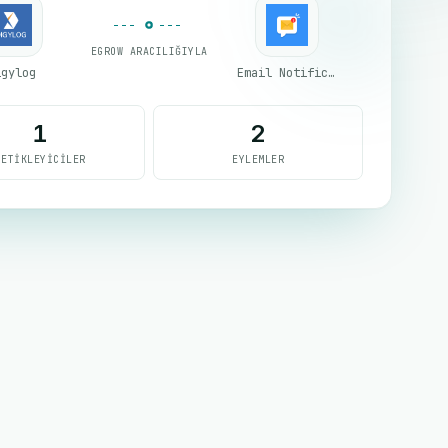
EGROW ARACILIĞIYLA
igylog
Email Notifications by eGrow
1
2
TETIKLEYICILER
EYLEMLER