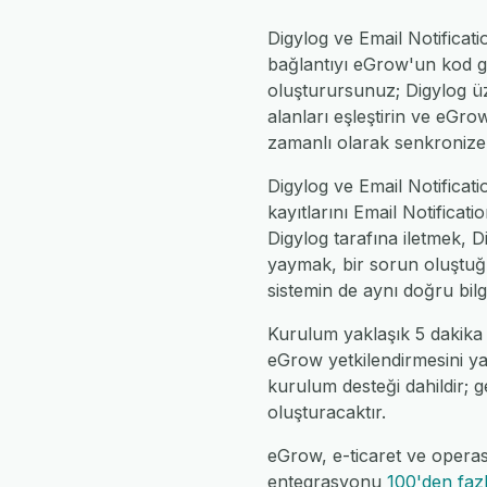
Digylog ve Email Notifica
bağlantıyı eGrow'un kod ge
oluşturursunuz; Digylog üze
alanları eşleştirin ve eGr
zamanlı olarak senkronize 
Digylog ve Email Notificati
kayıtlarını Email Notifica
Digylog tarafına iletmek, D
yaymak, bir sorun oluştuğu
sistemin de aynı doğru bil
Kurulum yaklaşık 5 dakika 
eGrow yetkilendirmesini yap
kurulum desteği dahildir; ge
oluşturacaktır.
eGrow, e-ticaret ve operas
entegrasyonu
100'den faz