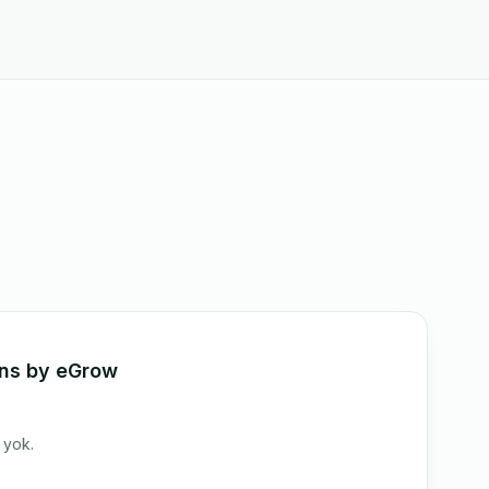
ons by eGrow
i yok.