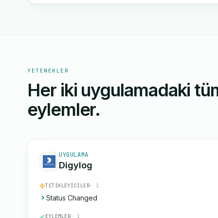
YETENEKLER
Her iki uygulamadaki tüm
eylemler.
UYGULAMA
Digylog
TETIKLEYICILER
· 1
Status Changed
EYLEMLER
· 1