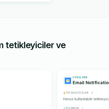
 tetikleyiciler ve
UYGULAMA
Email Notificati
TETIKLEYICILER
· 0
Henüz kullanılabilir tetikleyic
EYLEMLER
· 1