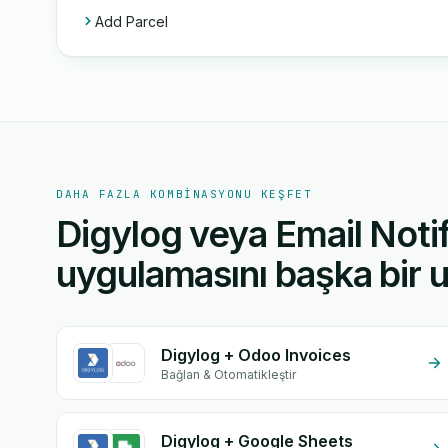
Add Parcel
DAHA FAZLA KOMBINASYONU KEŞFET
Digylog veya Email Noti
uygulamasını başka bir u
Digylog + Odoo Invoices
Bağlan & Otomatikleştir
Digylog + Google Sheets