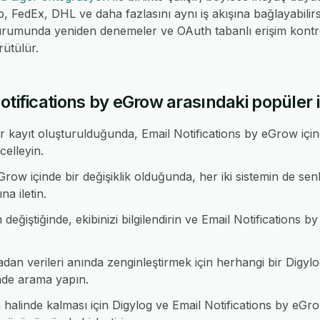
dEx, DHL ve daha fazlasını aynı iş akışına bağlayabilirsin
urumunda yeniden denemeler ve OAuth tabanlı erişim kontrol
ütülür.
otifications by eGrow arasındaki popüler i
r kayıt oluşturulduğunda, Email Notifications by eGrow içi
elleyin.
row içinde bir değişiklik olduğunda, her iki sistemin de sen
na iletin.
değiştiğinde, ekibinizi bilgilendirin ve Email Notifications b
n verileri anında zenginleştirmek için herhangi bir Digy
nde arama yapın.
alinde kalması için Digylog ve Email Notifications by eGro