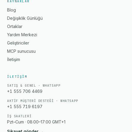
KAYNAKLAR
Blog
Değişiklik Günlüğü
Ortaklar
Yardım Merkezi
Geliştiriciler
MCP sunucusu
İletişim
İLETIŞIM
SATIŞ & GENEL · WHATSAPP
+1 555 706 4469
AKTIF MÜŞTERI DESTEĞI · WHATSAPP
+1 555 719 6197
İŞ SAATLERI
Pzt–Cum · 08:00–17:00 GMT+1
Şikayet gönder
→