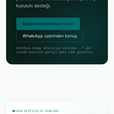
kurulum desteği.
Bugün kurulumunuzu yapın
WhatsApp üzerinden konuş
Ücretsiz hesap yöneticisi kurulumu · 7 gün
içinde koşulsuz şartsız para iade garantisi
ÜRÜN DEĞIŞIKLIK GÜNLÜĞÜ