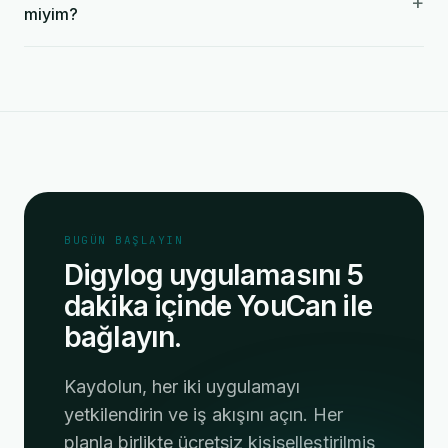
+
miyim?
BUGÜN BAŞLAYIN
Digylog uygulamasını 5
dakika içinde YouCan ile
bağlayın.
Kaydolun, her iki uygulamayı
yetkilendirin ve iş akışını açın. Her
planla birlikte ücretsiz kişiselleştirilmiş