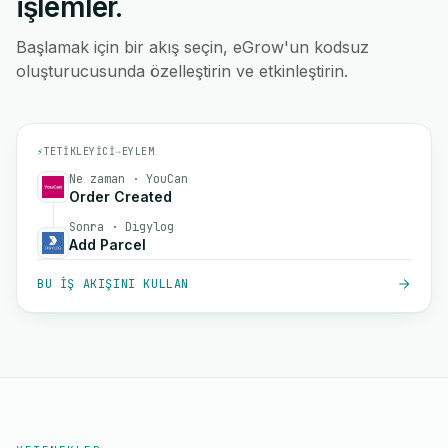
işlemler.
Başlamak için bir akış seçin, eGrow'un kodsuz
oluşturucusunda özelleştirin ve etkinleştirin.
⚡
TETIKLEYICI
→
EYLEM
Ne zaman · YouCan
Order Created
Sonra · Digylog
Add Parcel
BU IŞ AKIŞINI KULLAN