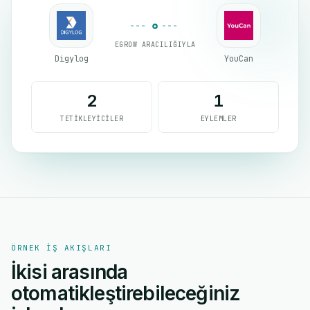
EGROW ARACILIĞIYLA
Digylog
YouCan
2
1
TETIKLEYICILER
EYLEMLER
ÖRNEK IŞ AKIŞLARI
İkisi arasında
otomatikleştirebileceğiniz