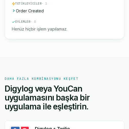
TETIKLEYICILER
· 1
Order Created
EYLEMLER
· 0
Henüz hiçbir işlem yapılamaz.
DAHA FAZLA KOMBINASYONU KEŞFET
Digylog veya YouCan
uygulamasını başka bir
uygulama ile eşleştirin.
Digylog + Twilio