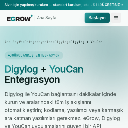
Sizin için yapılmış kurulum — standart kurulum, ekibimiz tarafından yapılır.
$149
ÜCRETSİZ
Ana Sayfa
Başlayın
Ana Sayfa
/
Entegrasyonlar
/
Digylog
/
Digylog + YouCan
DOĞRULANMIŞ ENTEGRASYON
Digylog
+
YouCan
Entegrasyon
Digylog ile YouCan bağlantısını dakikalar içinde
kurun ve aralarındaki tüm iş akışlarını
otomatikleştirin; kodlama, yazılımcı veya karmaşık
ara katman yazılımları gerekmez. eGrow, Digylog
ve YouCan uygulamalarını güvenli bir API