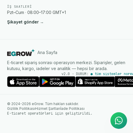
İŞ SAATLERI
Pzt–Cum · 08:00–17:00 GMT+1
Şikayet gönder
→
Ana Sayfa
E-ticaret sipariş sonrası operasyon merkezi. Siparişler, gelen
kutusu, kargo, iadeler ve analitik — hepsi bir arada.
v2.0 · DURUM:
● tüm sistemler norm
AI Ajanı
WhatsApp üzerinden anında
© 2024-2026 eGrow. Tüm hakları saklıdır.
yanıtlar
Gizlilik Politikası
Hizmet Şartları
İade Politikası
E-ticaret operatörleri için geliştirildi.