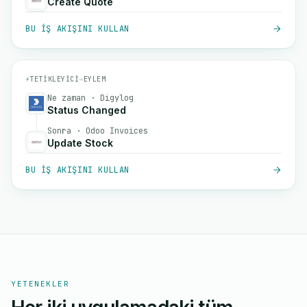
Create Quote
BU IŞ AKIŞINI KULLAN
⚡
TETIKLEYICI
→
EYLEM
Ne zaman · Digylog
Status Changed
Sonra · Odoo Invoices
Update Stock
BU IŞ AKIŞINI KULLAN
YETENEKLER