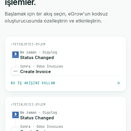
işlemler.
Başlamak için bir akış seçin, eGrow'un kodsuz
oluşturucusunda özelleştirin ve etkinleştirin.
⚡
TETIKLEYICI
→
EYLEM
Ne zaman · Digylog
Status Changed
Sonra · Odoo Invoices
Create Invoice
BU IŞ AKIŞINI KULLAN
⚡
TETIKLEYICI
→
EYLEM
Ne zaman · Digylog
Status Changed
Sonra · Odoo Invoices