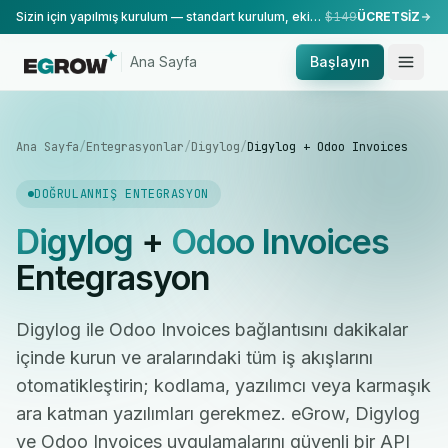
Sizin için yapılmış kurulum — standart kurulum, ekibimiz tarafından yapılır.
$149
ÜCRETSİZ
Ana Sayfa
Başlayın
Ana Sayfa
/
Entegrasyonlar
/
Digylog
/
Digylog + Odoo Invoices
DOĞRULANMIŞ ENTEGRASYON
Digylog
+
Odoo Invoices
Entegrasyon
Digylog ile Odoo Invoices bağlantısını dakikalar
içinde kurun ve aralarındaki tüm iş akışlarını
otomatikleştirin; kodlama, yazılımcı veya karmaşık
ara katman yazılımları gerekmez. eGrow, Digylog
ve Odoo Invoices uygulamalarını güvenli bir API