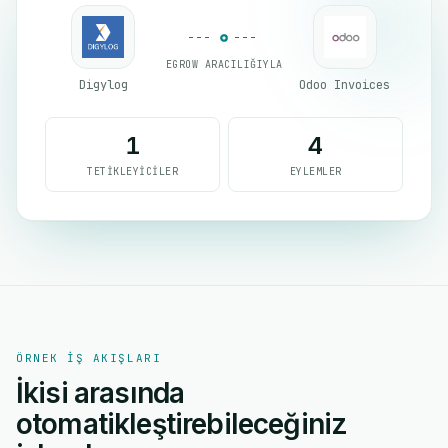
EGROW ARACILIĞIYLA
Digylog
Odoo Invoices
1
4
TETIKLEYICILER
EYLEMLER
ÖRNEK IŞ AKIŞLARI
İkisi arasında
otomatikleştirebileceğiniz