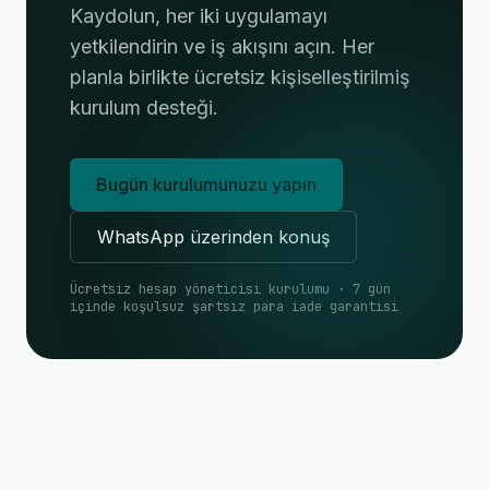
Kaydolun, her iki uygulamayı
yetkilendirin ve iş akışını açın. Her
planla birlikte ücretsiz kişiselleştirilmiş
kurulum desteği.
Bugün kurulumunuzu yapın
WhatsApp üzerinden konuş
Ücretsiz hesap yöneticisi kurulumu · 7 gün
içinde koşulsuz şartsız para iade garantisi