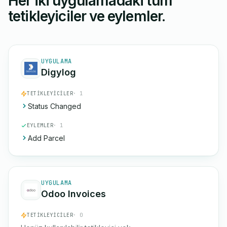
Her iki uygulamadaki tüm
tetikleyiciler ve eylemler.
UYGULAMA
Digylog
TETIKLEYICILER
· 1
Status Changed
EYLEMLER
· 1
Add Parcel
UYGULAMA
Odoo Invoices
TETIKLEYICILER
· 0