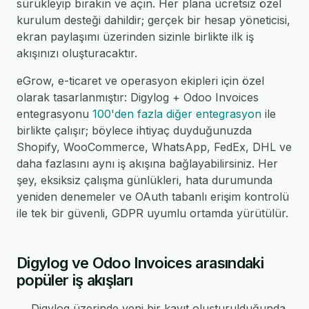
sürükleyip bırakın ve açın. Her plana ücretsiz özel
kurulum desteği dahildir; gerçek bir hesap yöneticisi,
ekran paylaşımı üzerinden sizinle birlikte ilk iş
akışınızı oluşturacaktır.
eGrow, e-ticaret ve operasyon ekipleri için özel
olarak tasarlanmıştır: Digylog + Odoo Invoices
entegrasyonu
100'den fazla diğer entegrasyon
ile
birlikte çalışır; böylece ihtiyaç duyduğunuzda
Shopify, WooCommerce, WhatsApp, FedEx, DHL ve
daha fazlasını aynı iş akışına bağlayabilirsiniz. Her
şey, eksiksiz çalışma günlükleri, hata durumunda
yeniden denemeler ve OAuth tabanlı erişim kontrolü
ile tek bir güvenli, GDPR uyumlu ortamda yürütülür.
Digylog ve Odoo Invoices arasındaki
popüler iş akışları
→ Digylog üzerinde yeni bir kayıt oluşturulduğunda,