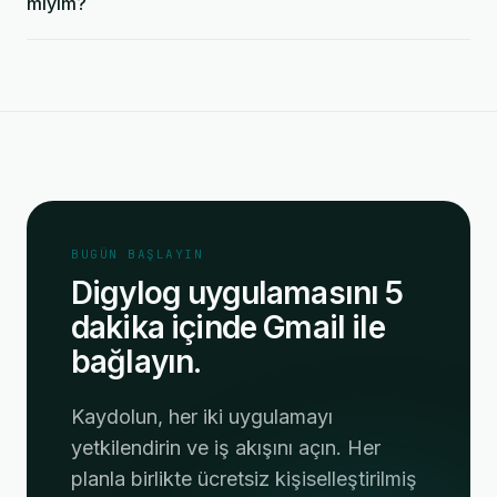
miyim?
BUGÜN BAŞLAYIN
Digylog uygulamasını 5
dakika içinde Gmail ile
bağlayın.
Kaydolun, her iki uygulamayı
yetkilendirin ve iş akışını açın. Her
planla birlikte ücretsiz kişiselleştirilmiş