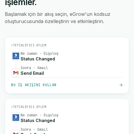
işlemler.
Başlamak için bir akış seçin, eGrow'un kodsuz
oluşturucusunda özelleştirin ve etkinleştirin.
⚡
TETIKLEYICI
→
EYLEM
Ne zaman · Digylog
Status Changed
Sonra · Gmail
Send Email
BU IŞ AKIŞINI KULLAN
⚡
TETIKLEYICI
→
EYLEM
Ne zaman · Digylog
Status Changed
Sonra · Gmail