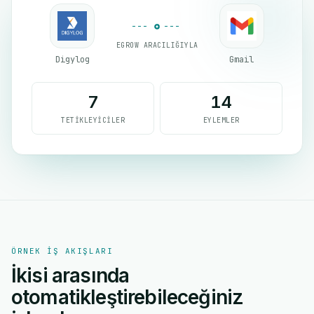
EGROW ARACILIĞIYLA
Digylog
Gmail
7
14
TETIKLEYICILER
EYLEMLER
ÖRNEK IŞ AKIŞLARI
İkisi arasında
otomatikleştirebileceğiniz