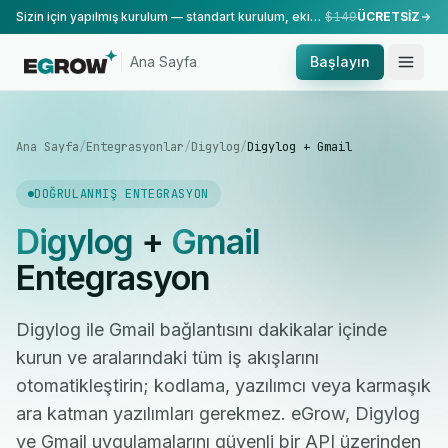
Sizin için yapılmış kurulum — standart kurulum, ekibimiz tarafından yapılır.
$149
ÜCRETSİZ
Ana Sayfa
Başlayın
Ana Sayfa
/
Entegrasyonlar
/
Digylog
/
Digylog + Gmail
DOĞRULANMIŞ ENTEGRASYON
Digylog
+
Gmail
Entegrasyon
Digylog ile Gmail bağlantısını dakikalar içinde
kurun ve aralarındaki tüm iş akışlarını
otomatikleştirin; kodlama, yazılımcı veya karmaşık
ara katman yazılımları gerekmez. eGrow, Digylog
ve Gmail uygulamalarını güvenli bir API üzerinden