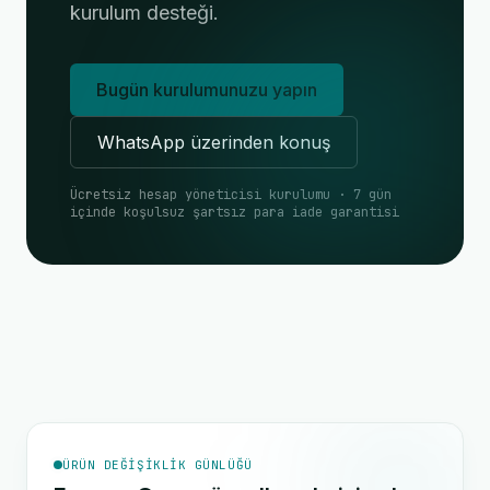
kurulum desteği.
Bugün kurulumunuzu yapın
WhatsApp üzerinden konuş
Ücretsiz hesap yöneticisi kurulumu · 7 gün
içinde koşulsuz şartsız para iade garantisi
ÜRÜN DEĞIŞIKLIK GÜNLÜĞÜ