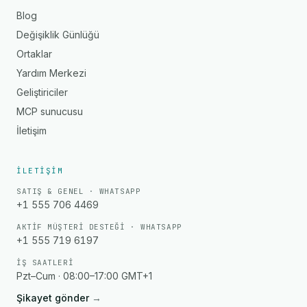
Blog
Değişiklik Günlüğü
Ortaklar
Yardım Merkezi
Geliştiriciler
MCP sunucusu
İletişim
İLETIŞIM
SATIŞ & GENEL · WHATSAPP
+1 555 706 4469
AKTIF MÜŞTERI DESTEĞI · WHATSAPP
+1 555 719 6197
İŞ SAATLERI
Pzt–Cum · 08:00–17:00 GMT+1
Şikayet gönder
→