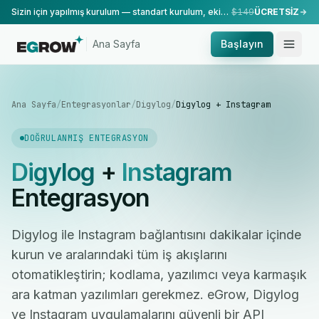
Sizin için yapılmış kurulum — standart kurulum, ekibimiz tarafından yapılır.
$149
ÜCRETSİZ
Ana Sayfa
Başlayın
Ana Sayfa
/
Entegrasyonlar
/
Digylog
/
Digylog + Instagram
DOĞRULANMIŞ ENTEGRASYON
Digylog
+
Instagram
Entegrasyon
Digylog ile Instagram bağlantısını dakikalar içinde
kurun ve aralarındaki tüm iş akışlarını
otomatikleştirin; kodlama, yazılımcı veya karmaşık
ara katman yazılımları gerekmez. eGrow, Digylog
ve Instagram uygulamalarını güvenli bir API