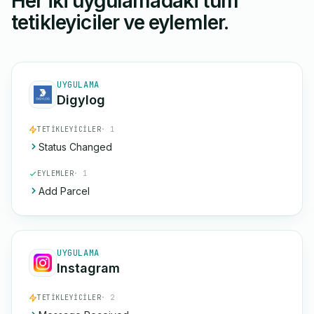
Her iki uygulamadaki tüm
tetikleyiciler ve eylemler.
UYGULAMA
Digylog
TETIKLEYICILER
· 1
Status Changed
EYLEMLER
· 1
Add Parcel
UYGULAMA
Instagram
TETIKLEYICILER
· 2