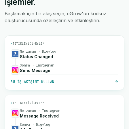
işlemler.
Başlamak için bir akış seçin, eGrow'un kodsuz
oluşturucusunda özelleştirin ve etkinleştirin.
⚡
TETIKLEYICI
→
EYLEM
Ne zaman · Digylog
Status Changed
Sonra · Instagram
Send Message
BU IŞ AKIŞINI KULLAN
⚡
TETIKLEYICI
→
EYLEM
Ne zaman · Instagram
Message Received
Sonra · Digylog