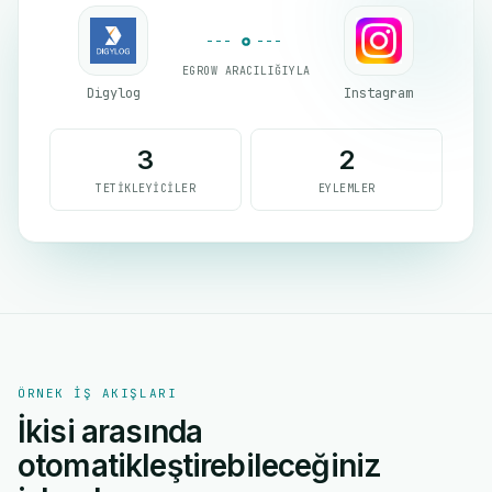
EGROW ARACILIĞIYLA
Digylog
Instagram
3
2
TETIKLEYICILER
EYLEMLER
ÖRNEK IŞ AKIŞLARI
İkisi arasında
otomatikleştirebileceğiniz