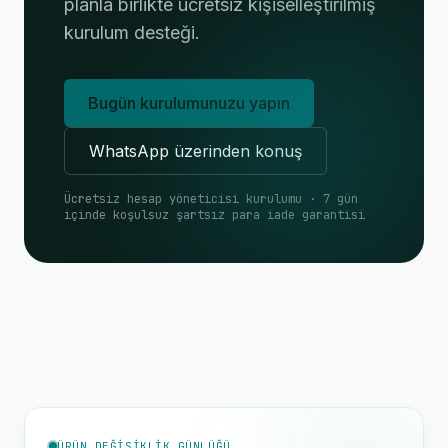
planla birlikte ücretsiz kişiselleştirilmiş
kurulum desteği.
Bugün kurulumunuzu yapın
WhatsApp üzerinden konuş
Ücretsiz hesap yöneticisi kurulumu · 7 gün
içinde koşulsuz şartsız para iade garantisi
ÜRÜN DEĞIŞIKLIK GÜNLÜĞÜ