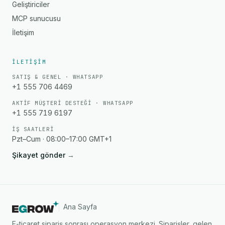
Geliştiriciler
MCP sunucusu
İletişim
İLETIŞIM
SATIŞ & GENEL · WHATSAPP
+1 555 706 4469
AKTIF MÜŞTERI DESTEĞI · WHATSAPP
+1 555 719 6197
İŞ SAATLERI
Pzt–Cum · 08:00–17:00 GMT+1
Şikayet gönder
→
Ana Sayfa
E-ticaret sipariş sonrası operasyon merkezi. Siparişler, gelen