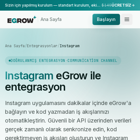
Sizin için yapılmış kurulum — standart kurulum, ekibimiz tarafından yapılır.
$149
ÜCRETSİZ
Ana Sayfa
Başlayın
Ana Sayfa
/
Entegrasyonlar
/
Instagram
DOĞRULANMIŞ ENTEGRASYON
·
COMMUNICATION CHANNEL
Instagram
eGrow ile
entegrasyon
Instagram uygulamasını dakikalar içinde eGrow'a
bağlayın ve kod yazmadan iş akışlarınızı
otomatikleştirin. Güvenli bir API üzerinden verileri
gerçek zamanlı olarak senkronize edin, kod
gerektirmeyen iş akışları oluşturun ve Instagram