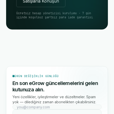
Satışlarla Konuşun
Ücretsiz hesap yöneticisi kurulumu · 7 gün
içinde koşulsuz şartsız para iade garantisi
ÜRÜN DEĞIŞIKLIK GÜNLÜĞÜ
En son eGrow güncellemelerini gelen
kutunuza alın.
Yeni özellikler, iyileştirmeler ve düzeltmeler. Spam
yok — dilediğiniz zaman abonelikten çıkabilirsiniz.