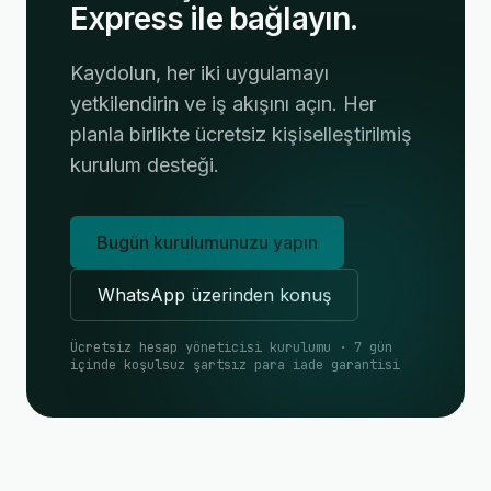
Express ile bağlayın.
Kaydolun, her iki uygulamayı
yetkilendirin ve iş akışını açın. Her
planla birlikte ücretsiz kişiselleştirilmiş
kurulum desteği.
Bugün kurulumunuzu yapın
WhatsApp üzerinden konuş
Ücretsiz hesap yöneticisi kurulumu · 7 gün
içinde koşulsuz şartsız para iade garantisi