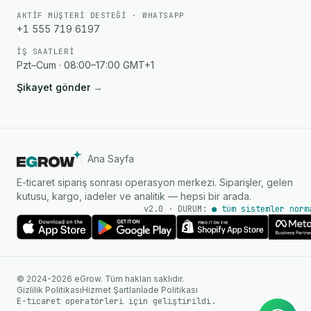
AKTIF MÜŞTERI DESTEĞI · WHATSAPP
+1 555 719 6197
İŞ SAATLERI
Pzt–Cum · 08:00–17:00 GMT+1
Şikayet gönder
→
Ana Sayfa
E-ticaret sipariş sonrası operasyon merkezi. Siparişler, gelen
kutusu, kargo, iadeler ve analitik — hepsi bir arada.
v2.0 · DURUM:
● tüm sistemler norm
AI Ajanı
WhatsApp üzerinden anında
© 2024-2026 eGrow. Tüm hakları saklıdır.
yanıtlar
Gizlilik Politikası
Hizmet Şartları
İade Politikası
E-ticaret operatörleri için geliştirildi.