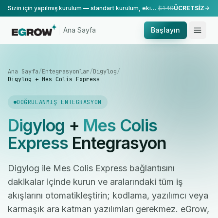
Sizin için yapılmış kurulum — standart kurulum, ekibimiz tarafından yapılır.
$149
ÜCRETSİZ
Ana Sayfa
Başlayın
Ana Sayfa
/
Entegrasyonlar
/
Digylog
/
Digylog + Mes Colis Express
DOĞRULANMIŞ ENTEGRASYON
Digylog
+
Mes Colis
Express
Entegrasyon
Digylog ile Mes Colis Express bağlantısını
dakikalar içinde kurun ve aralarındaki tüm iş
akışlarını otomatikleştirin; kodlama, yazılımcı veya
karmaşık ara katman yazılımları gerekmez. eGrow,