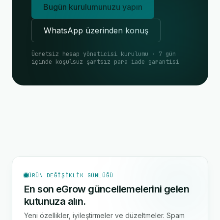
Bugün kurulumunuzu yapın
WhatsApp üzerinden konuş
Ücretsiz hesap yöneticisi kurulumu · 7 gün
içinde koşulsuz şartsız para iade garantisi
ÜRÜN DEĞIŞIKLIK GÜNLÜĞÜ
En son eGrow güncellemelerini gelen
kutunuza alın.
Yeni özellikler, iyileştirmeler ve düzeltmeler. Spam