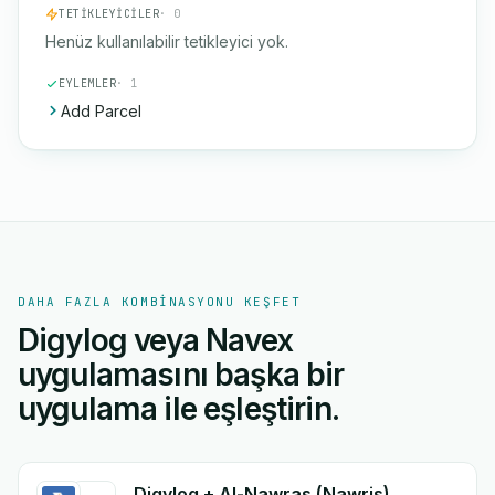
TETIKLEYICILER
· 0
Henüz kullanılabilir tetikleyici yok.
EYLEMLER
· 1
Add Parcel
DAHA FAZLA KOMBINASYONU KEŞFET
Digylog veya Navex
uygulamasını başka bir
uygulama ile eşleştirin.
Digylog + Al-Nawras (Nawris)