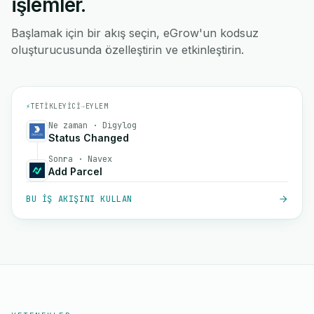
işlemler.
Başlamak için bir akış seçin, eGrow'un kodsuz
oluşturucusunda özelleştirin ve etkinleştirin.
⚡
TETIKLEYICI
→
EYLEM
Ne zaman · Digylog
Status Changed
Sonra · Navex
Add Parcel
BU IŞ AKIŞINI KULLAN