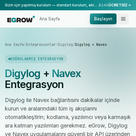
Sizin için yapılmış kurulum — standart kurulum, ekibimiz tarafından yapılır.
$149
ÜCRETSİZ
Ana Sayfa
Başlayın
Ana Sayfa
/
Entegrasyonlar
/
Digylog
/
Digylog + Navex
DOĞRULANMIŞ ENTEGRASYON
Digylog
+
Navex
Entegrasyon
Digylog ile Navex bağlantısını dakikalar içinde
kurun ve aralarındaki tüm iş akışlarını
otomatikleştirin; kodlama, yazılımcı veya karmaşık
ara katman yazılımları gerekmez. eGrow, Digylog
ve Navex uygulamalarını güvenli bir API üzerinden