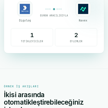
EGROW ARACILIĞIYLA
Digylog
Navex
1
2
TETIKLEYICILER
EYLEMLER
ÖRNEK IŞ AKIŞLARI
İkisi arasında
otomatikleştirebileceğiniz