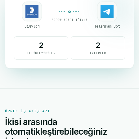
EGROW ARACILIĞIYLA
Digylog
Telegram Bot
2
2
TETIKLEYICILER
EYLEMLER
ÖRNEK IŞ AKIŞLARI
İkisi arasında
otomatikleştirebileceğiniz