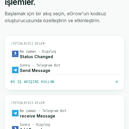
işlemler.
Başlamak için bir akış seçin, eGrow'un kodsuz
oluşturucusunda özelleştirin ve etkinleştirin.
⚡
TETIKLEYICI
→
EYLEM
Ne zaman · Digylog
Status Changed
Sonra · Telegram Bot
Send Message
BU IŞ AKIŞINI KULLAN
⚡
TETIKLEYICI
→
EYLEM
Ne zaman · Telegram Bot
receive Message
Sonra · Digylog