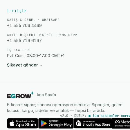
İLETIŞIM
SATIŞ & GENEL · WHATSAPP
+1 555 706 4469
AKTIF MÜŞTERI DESTEĞI · WHATSAPP
+1 555 719 6197
İŞ SAATLERI
Pzt–Cum · 08:00–17:00 GMT+1
Şikayet gönder
→
Ana Sayfa
E-ticaret sipariş sonrası operasyon merkezi. Siparişler, gelen
kutusu, kargo, iadeler ve analitik — hepsi bir arada.
v2.0 · DURUM:
● tüm sistemler norm