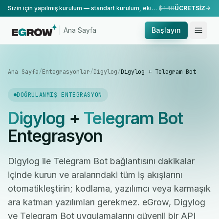
Sizin için yapılmış kurulum — standart kurulum, ekibimiz tarafından yapılır.
$149
ÜCRETSİZ
Ana Sayfa
Başlayın
Ana Sayfa
/
Entegrasyonlar
/
Digylog
/
Digylog + Telegram Bot
DOĞRULANMIŞ ENTEGRASYON
Digylog
+
Telegram Bot
Entegrasyon
Digylog ile Telegram Bot bağlantısını dakikalar
içinde kurun ve aralarındaki tüm iş akışlarını
otomatikleştirin; kodlama, yazılımcı veya karmaşık
ara katman yazılımları gerekmez. eGrow, Digylog
ve Telegram Bot uygulamalarını güvenli bir API