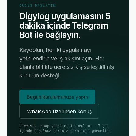
BUGÜN BAŞLAYIN
Digylog uygulamasını 5
dakika içinde Telegram
Bot ile bağlayın.
Kaydolun, her iki uygulamayı
yetkilendirin ve iş akışını açın. Her
planla birlikte ücretsiz kişiselleştirilmiş
kurulum desteği.
Bugün kurulumunuzu yapın
WhatsApp üzerinden konuş
Ücretsiz hesap yöneticisi kurulumu · 7 gün
içinde koşulsuz şartsız para iade garantisi