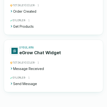
TETIKLEYICILER
· 1
Order Created
EYLEMLER
· 1
Get Products
UYGULAMA
eGrow Chat Widget
TETIKLEYICILER
· 1
Message Received
EYLEMLER
· 1
Send Message