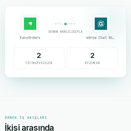
EGROW ARACILIĞIYLA
EasyOrders
eGrow Chat Widget
2
2
TETIKLEYICILER
EYLEMLER
ÖRNEK IŞ AKIŞLARI
İkisi arasında