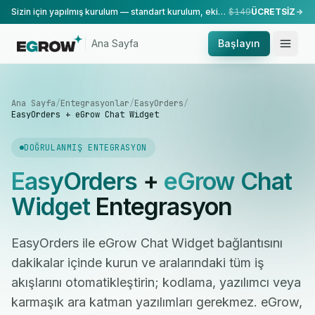
Sizin için yapılmış kurulum — standart kurulum, ekibimiz tarafından yapılır.
$149
ÜCRETSİZ
Ana Sayfa
Başlayın
Ana Sayfa
/
Entegrasyonlar
/
EasyOrders
/
EasyOrders + eGrow Chat Widget
DOĞRULANMIŞ ENTEGRASYON
EasyOrders
+
eGrow Chat
Widget
Entegrasyon
EasyOrders ile eGrow Chat Widget bağlantısını
dakikalar içinde kurun ve aralarındaki tüm iş
akışlarını otomatikleştirin; kodlama, yazılımcı veya
karmaşık ara katman yazılımları gerekmez. eGrow,