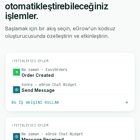
otomatikleştirebileceğiniz
işlemler.
Başlamak için bir akış seçin, eGrow'un kodsuz
oluşturucusunda özelleştirin ve etkinleştirin.
⚡
TETIKLEYICI
→
EYLEM
Ne zaman · EasyOrders
Order Created
Sonra · eGrow Chat Widget
Send Message
BU IŞ AKIŞINI KULLAN
⚡
TETIKLEYICI
→
EYLEM
Ne zaman · eGrow Chat Widget
Message Received