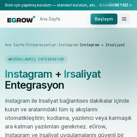
Sizin için yapılmış kurulum — standart kurulum, ekibimiz tarafından yapılır.
$149
ÜCRETSİZ
Ana Sayfa
Başlayın
Ana Sayfa
/
Entegrasyonlar
/
Instagram
/
Instagram + Irsaliyat
DOĞRULANMIŞ ENTEGRASYON
Instagram
+
Irsaliyat
Entegrasyon
Instagram ile Irsaliyat bağlantısını dakikalar içinde
kurun ve aralarındaki tüm iş akışlarını
otomatikleştirin; kodlama, yazılımcı veya karmaşık
ara katman yazılımları gerekmez. eGrow,
Instagram ve Irsaliyat uygulamalarını güvenli bir