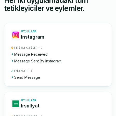
Her iki uygulamadaki tüm
tetikleyiciler ve eylemler.
UYGULAMA
Instagram
TETIKLEYICILER
· 2
Message Received
Message Sent By Instagram
EYLEMLER
· 1
Send Message
UYGULAMA
Irsaliyat