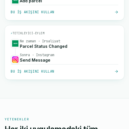
Add parcel
BU IŞ AKIŞINI KULLAN
⚡
TETIKLEYICI
→
EYLEM
Ne zaman · Irsaliyat
Parcel Status Changed
Sonra · Instagram
Send Message
BU IŞ AKIŞINI KULLAN
YETENEKLER