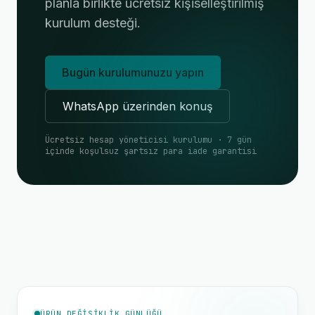
planla birlikte ücretsiz kişiselleştirilmiş
kurulum desteği.
Bugün kurulumunuzu yapın
WhatsApp üzerinden konuş
Ücretsiz hesap yöneticisi kurulumu · 7 gün
içinde koşulsuz şartsız para iade garantisi
ÜRÜN DEĞIŞIKLIK GÜNLÜĞÜ