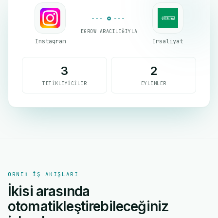
EGROW ARACILIĞIYLA
Instagram
Irsaliyat
3
2
TETIKLEYICILER
EYLEMLER
ÖRNEK IŞ AKIŞLARI
İkisi arasında
otomatikleştirebileceğiniz