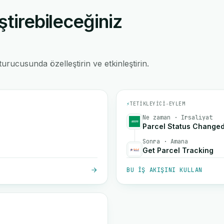
ştirebileceğiniz
rucusunda özelleştirin ve etkinleştirin.
⚡
TETIKLEYICI
→
EYLEM
Ne zaman · Irsaliyat
Parcel Status Change
Sonra · Amana
Get Parcel Tracking
BU IŞ AKIŞINI KULLAN