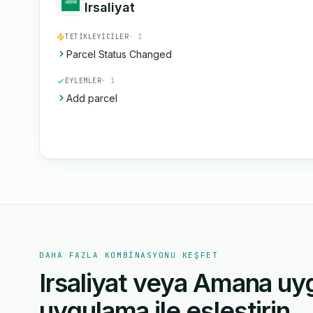
Irsaliyat
TETIKLEYICILER
· 1
Parcel Status Changed
EYLEMLER
· 1
Add parcel
DAHA FAZLA KOMBINASYONU KEŞFET
Irsaliyat veya Amana uy
uygulama ile eşleştirin.