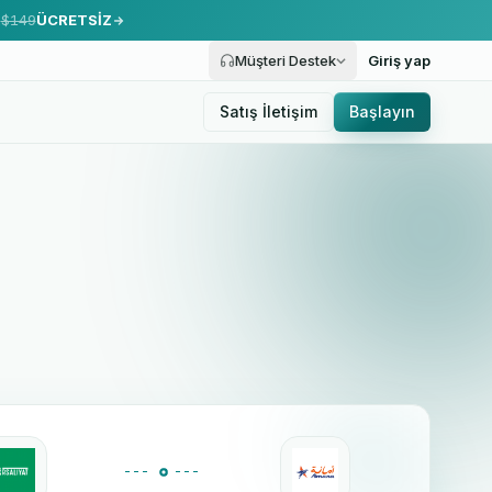
.
$149
ÜCRETSİZ
Müşteri Destek
Giriş yap
Satış İletişim
Başlayın