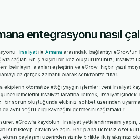
Amana entegrasyonu nasıl çalı
rasyonu,
Irsaliyat
ile
Amana
arasındaki bağlantıyı eGrow'un
la sağlar. Bir iş akışını bir kez oluşturursunuz; Irsaliyat üz
em belirleyin, alanları eşleştirin ve eGrow, hiçbir yazılımc
ulamayı da gerçek zamanlı olarak senkronize tutar.
 ekiplerin otomatize ettiği yaygın işlemler: yeni Irsaliyat kay
cellemelerini Irsaliyat tarafına iletmek, Irsaliyat içindeki
, bir sorun oluştuğunda ekibinizi sohbet üzerinden uyarmak
min de aynı doğru bilgi kaynağını görmesini sağlamaktır.
sürer. eGrow'a kaydolun, Irsaliyat yetkilendirmesini yapın,
ışını sürükleyip bırakın ve açın. Her plana ücretsiz özel kuru
 ekran paylaşımı üzerinden sizinle birlikte ilk iş akışınızı ol