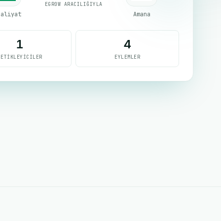
EGROW ARACILIĞIYLA
saliyat
Amana
1
4
TETIKLEYICILER
EYLEMLER