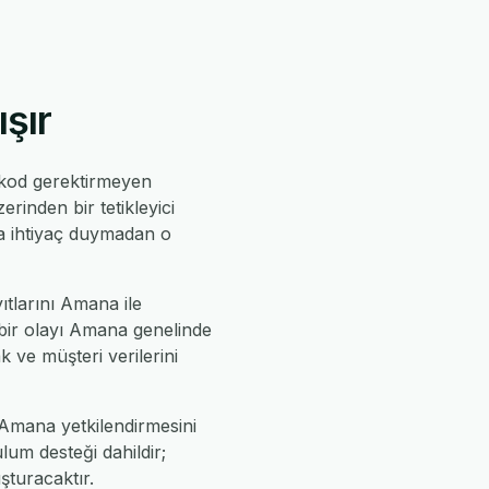
şır
 kod gerektirmeyen
erinden bir tetikleyici
ıya ihtiyaç duymadan o
ıtlarını Amana ile
 bir olayı Amana genelinde
 ve müşteri verilerini
 Amana yetkilendirmesini
lum desteği dahildir;
uşturacaktır.