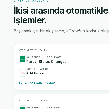
ÖRNEK IŞ AKIŞLARI
İkisi arasında otomatikle
işlemler.
Başlamak için bir akış seçin, eGrow'un kodsuz oluştu
⚡
TETIKLEYICI
→
EYLEM
Ne zaman · Irsaliyat
Parcel Status Changed
Sonra · Amana
Add Parcel
BU IŞ AKIŞINI KULLAN
⚡
TETIKLEYICI
→
EYLEM
Ne zaman · Irsaliyat