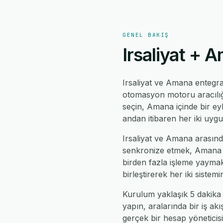
GENEL BAKIŞ
Irsaliyat + 
Irsaliyat ve Amana enteg
otomasyon motoru aracılığıy
seçin, Amana içinde bir eyl
andan itibaren her iki uyg
Irsaliyat ve Amana arasında
senkronize etmek, Amana gün
birden fazla işleme yaymak
birleştirerek her iki siste
Kurulum yaklaşık 5 dakika 
yapın, aralarında bir iş ak
gerçek bir hesap yöneticisi,