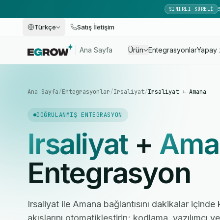
SINIRLI SÜRELI
Türkçe
Satış İletişim
Ana Sayfa
Ürün
Entegrasyonlar
Yapay 
Ana Sayfa
/
Entegrasyonlar
/
Irsaliyat
/
Irsaliyat + Amana
DOĞRULANMIŞ ENTEGRASYON
Irsaliyat
+
Ama
Entegrasyon
Irsaliyat ile Amana bağlantısını dakikalar içinde
akışlarını otomatikleştirin; kodlama, yazılımcı