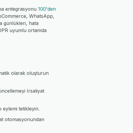
mana entegrasyonu
100'den
 WooCommerce, WhatsApp,
a günlükleri, hata
 GDPR uyumlu ortamda
matik olarak oluşturun
ncellemeyi Irsaliyat
 eylemi tetikleyin.
iyat otomasyonundan