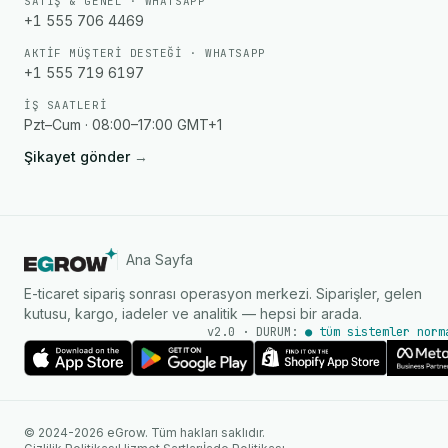
SATIŞ & GENEL · WHATSAPP
+1 555 706 4469
AKTIF MÜŞTERI DESTEĞI · WHATSAPP
+1 555 719 6197
İŞ SAATLERI
Pzt–Cum · 08:00–17:00 GMT+1
Şikayet gönder
→
Ana Sayfa
E-ticaret sipariş sonrası operasyon merkezi. Siparişler, gelen
kutusu, kargo, iadeler ve analitik — hepsi bir arada.
v2.0 · DURUM:
● tüm sistemler norm
AI Ajanı
WhatsApp üzerinden anında
© 2024-2026 eGrow. Tüm hakları saklıdır.
yanıtlar