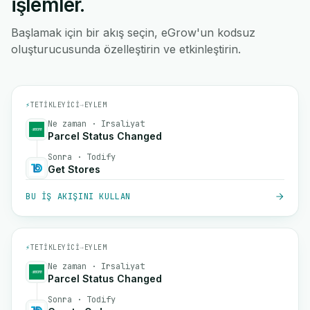
işlemler.
Başlamak için bir akış seçin, eGrow'un kodsuz
oluşturucusunda özelleştirin ve etkinleştirin.
⚡
TETIKLEYICI
→
EYLEM
Ne zaman · Irsaliyat
Parcel Status Changed
Sonra · Todify
Get Stores
BU IŞ AKIŞINI KULLAN
⚡
TETIKLEYICI
→
EYLEM
Ne zaman · Irsaliyat
Parcel Status Changed
Sonra · Todify