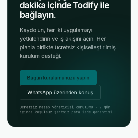
dakika içinde Todify ile
bağlayın.
Kaydolun, her iki uygulamayı
yetkilendirin ve iş akışını açın. Her
planla birlikte ücretsiz kişiselleştirilmiş
kurulum desteği.
Bugün kurulumunuzu yapın
WhatsApp üzerinden konuş
Ücretsiz hesap yöneticisi kurulumu · 7 gün
içinde koşulsuz şartsız para iade garantisi