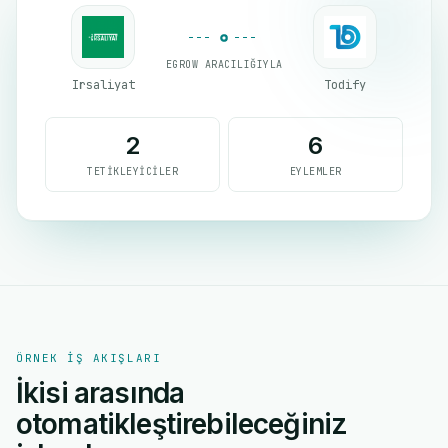
EGROW ARACILIĞIYLA
Irsaliyat
Todify
2
6
TETIKLEYICILER
EYLEMLER
ÖRNEK IŞ AKIŞLARI
İkisi arasında
otomatikleştirebileceğiniz