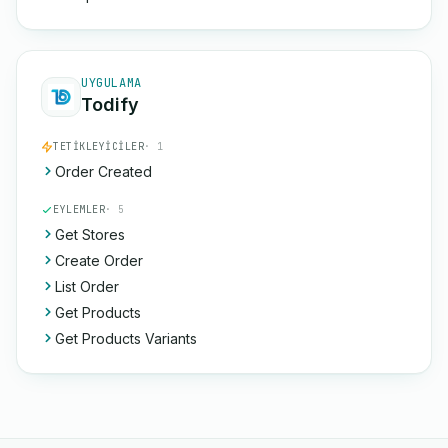
UYGULAMA
Todify
TETIKLEYICILER
· 1
Order Created
EYLEMLER
· 5
Get Stores
Create Order
List Order
Get Products
Get Products Variants