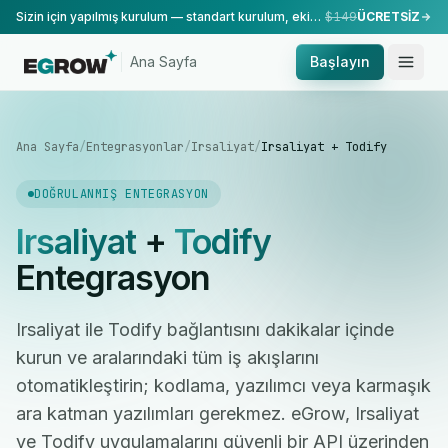
Sizin için yapılmış kurulum — standart kurulum, ekibimiz tarafından yapılır.
$149
ÜCRETSİZ
Ana Sayfa
Başlayın
Ana Sayfa
/
Entegrasyonlar
/
Irsaliyat
/
Irsaliyat + Todify
DOĞRULANMIŞ ENTEGRASYON
Irsaliyat
+
Todify
Entegrasyon
Irsaliyat ile Todify bağlantısını dakikalar içinde
kurun ve aralarındaki tüm iş akışlarını
otomatikleştirin; kodlama, yazılımcı veya karmaşık
ara katman yazılımları gerekmez. eGrow, Irsaliyat
ve Todify uygulamalarını güvenli bir API üzerinden