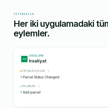
YETENEKLER
Her iki uygulamadaki tüm
eylemler.
UYGULAMA
Irsaliyat
TETIKLEYICILER
· 1
Parcel Status Changed
EYLEMLER
· 1
Add parcel