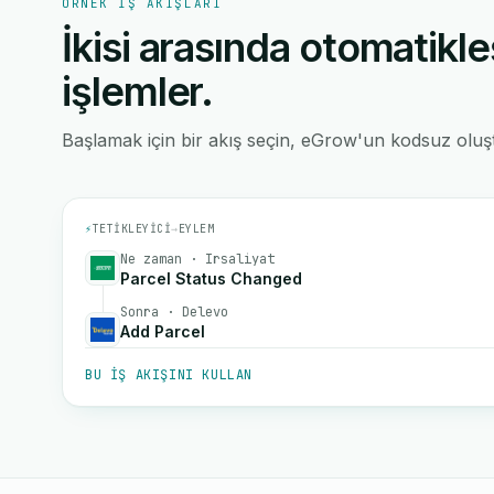
ÖRNEK IŞ AKIŞLARI
İkisi arasında otomatikle
işlemler.
Başlamak için bir akış seçin, eGrow'un kodsuz oluştu
⚡
TETIKLEYICI
→
EYLEM
Ne zaman · Irsaliyat
Parcel Status Changed
Sonra · Delevo
Add Parcel
BU IŞ AKIŞINI KULLAN