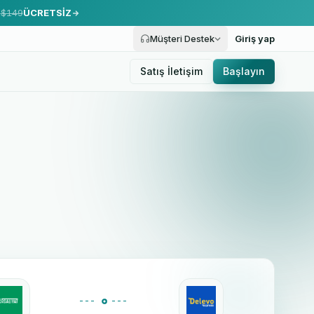
.
$149
ÜCRETSİZ
Müşteri Destek
Giriş yap
Satış İletişim
Başlayın