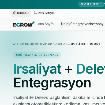
SINIRLI SÜRELI
Türkçe
Satış İletişim
Ana Sayfa
Ürün
Entegrasyonlar
Yapay 
Ana Sayfa
/
Entegrasyonlar
/
Irsaliyat
/
Irsaliyat + Delevo
DOĞRULANMIŞ ENTEGRASYON
Irsaliyat
+
Dele
Entegrasyon
Irsaliyat ile Delevo bağlantısını dakikalar içinde
akışlarını otomatikleştirin; kodlama, yazılımcı