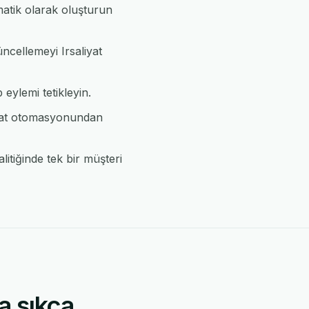
matik olarak oluşturun
üncellemeyi Irsaliyat
 eylemi tetikleyin.
iyat otomasyonundan
itiğinde tek bir müşteri
a sıkça