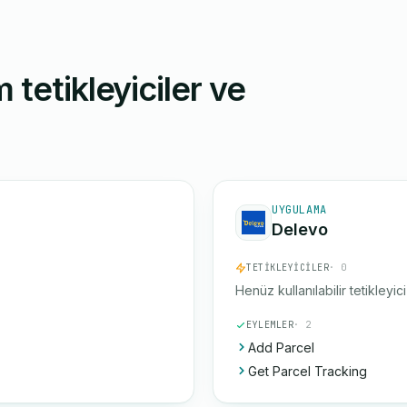
 tetikleyiciler ve
UYGULAMA
Delevo
TETIKLEYICILER
· 0
Henüz kullanılabilir tetikleyic
EYLEMLER
· 2
Add Parcel
Get Parcel Tracking