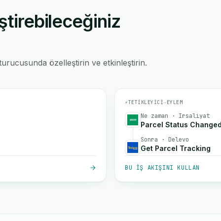
ştirebileceğiniz
rucusunda özelleştirin ve etkinleştirin.
⚡
TETIKLEYICI
→
EYLEM
Ne zaman · Irsaliyat
Parcel Status Change
Sonra · Delevo
Get Parcel Tracking
BU IŞ AKIŞINI KULLAN