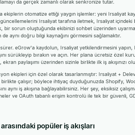
ulamayı da gerçek zamanlı olarak senkronize tutar.
 ekiplerin otomatize ettiği yaygın işlemler: yeni Irsaliyat kay
ncellemelerini Irsaliyat tarafına iletmek, Irsaliyat içindeki
, bir sorun oluştuğunda ekibinizi sohbet üzerinden uyarmak
min de aynı doğru bilgi kaynağını görmesini sağlamaktır.
sürer. eGrow'a kaydolun, Irsaliyat yetkilendirmesini yapın, 
ışını sürükleyip bırakın ve açın. Her plana ücretsiz özel kuru
 ekran paylaşımı üzerinden sizinle birlikte ilk iş akışınızı ol
yon ekipleri için özel olarak tasarlanmıştır: Irsaliyat + De
e birlikte çalışır; böylece ihtiyaç duyduğunuzda Shopify,
ı aynı iş akışına bağlayabilirsiniz. Her şey, eksiksiz çalışm
er ve OAuth tabanlı erişim kontrolü ile tek bir güvenli,
 arasındaki popüler iş akışları