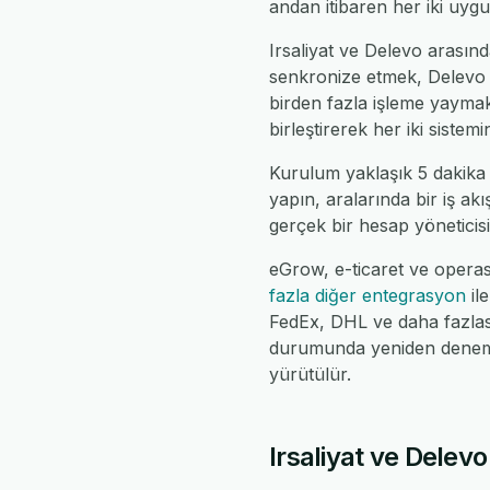
andan itibaren her iki uyg
Irsaliyat ve Delevo arasında
senkronize etmek, Delevo gü
birden fazla işleme yaymak
birleştirerek her iki siste
Kurulum yaklaşık 5 dakika 
yapın, aralarında bir iş ak
gerçek bir hesap yöneticisi,
eGrow, e-ticaret ve operas
fazla diğer entegrasyon
il
FedEx, DHL ve daha fazlasın
durumunda yeniden denemel
yürütülür.
Irsaliyat ve Delevo