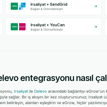
Irsaliyat + SendGrid
Bağlan & Otomatikleştir
Irsaliyat + YouCan
Bağlan & Otomatikleştir
elevo entegrasyonu nasıl çalı
rasyonu,
Irsaliyat
ile
Delevo
arasındaki bağlantıyı eGrow'un 
la sağlar. Bir iş akışını bir kez oluşturursunuz; Irsaliyat üz
lem belirleyin, alanları eşleştirin ve eGrow, hiçbir yazılımc