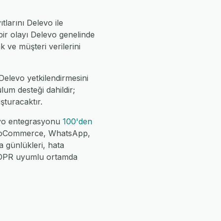
ıtlarını Delevo ile
 bir olayı Delevo genelinde
 ve müşteri verilerini
Delevo yetkilendirmesini
lum desteği dahildir;
uşturacaktır.
levo entegrasyonu
100'den
 WooCommerce, WhatsApp,
a günlükleri, hata
 GDPR uyumlu ortamda