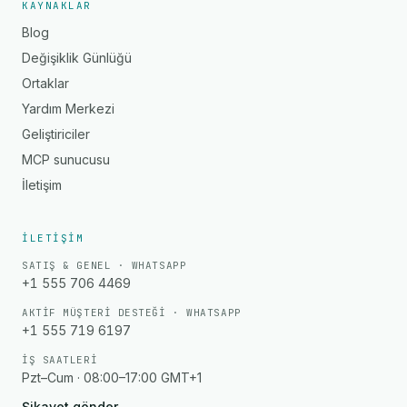
KAYNAKLAR
Blog
Değişiklik Günlüğü
Ortaklar
Yardım Merkezi
Geliştiriciler
MCP sunucusu
İletişim
İLETIŞIM
SATIŞ & GENEL · WHATSAPP
+1 555 706 4469
AKTIF MÜŞTERI DESTEĞI · WHATSAPP
+1 555 719 6197
İŞ SAATLERI
Pzt–Cum · 08:00–17:00 GMT+1
Şikayet gönder
→