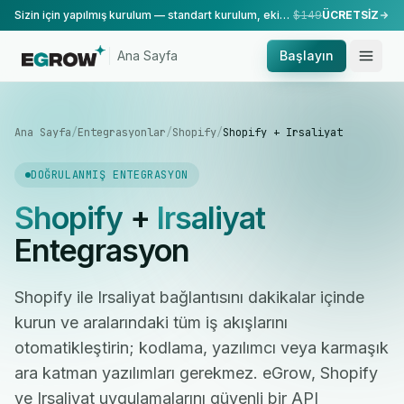
Sizin için yapılmış kurulum — standart kurulum, ekibimiz tarafından yapılır.
$149
ÜCRETSİZ
Ana Sayfa
Başlayın
Ana Sayfa
/
Entegrasyonlar
/
Shopify
/
Shopify + Irsaliyat
DOĞRULANMIŞ ENTEGRASYON
Shopify
+
Irsaliyat
Entegrasyon
Shopify ile Irsaliyat bağlantısını dakikalar içinde
kurun ve aralarındaki tüm iş akışlarını
otomatikleştirin; kodlama, yazılımcı veya karmaşık
ara katman yazılımları gerekmez. eGrow, Shopify
ve Irsaliyat uygulamalarını güvenli bir API