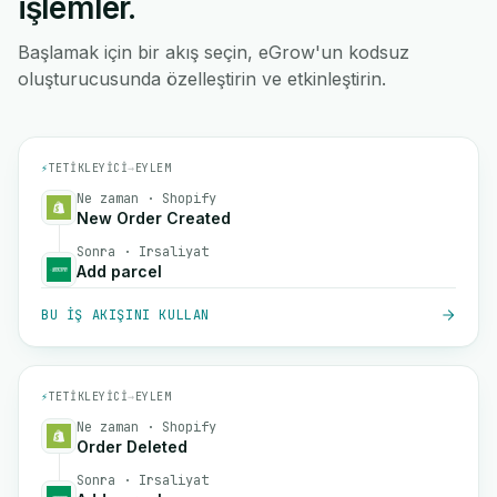
işlemler.
Başlamak için bir akış seçin, eGrow'un kodsuz
oluşturucusunda özelleştirin ve etkinleştirin.
⚡
TETIKLEYICI
→
EYLEM
Ne zaman · Shopify
New Order Created
Sonra · Irsaliyat
Add parcel
BU IŞ AKIŞINI KULLAN
⚡
TETIKLEYICI
→
EYLEM
Ne zaman · Shopify
Order Deleted
Sonra · Irsaliyat