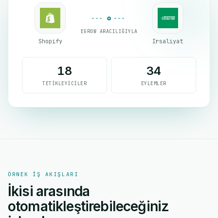
EGROW ARACILIĞIYLA
Shopify
Irsaliyat
18
34
TETIKLEYICILER
EYLEMLER
ÖRNEK IŞ AKIŞLARI
İkisi arasında
otomatikleştirebileceğiniz