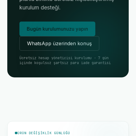
kurulum desteği.
Bugün kurulumunuzu yapın
WhatsApp üzerinden konuş
Ücretsiz hesap yöneticisi kurulumu · 7 gün
içinde koşulsuz şartsız para iade garantisi
ÜRÜN DEĞIŞIKLIK GÜNLÜĞÜ