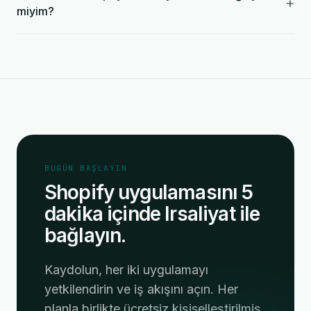
+
miyim?
BUGÜN BAŞLAYIN
Shopify uygulamasını 5
dakika içinde Irsaliyat ile
bağlayın.
Kaydolun, her iki uygulamayı
yetkilendirin ve iş akışını açın. Her
planla birlikte ücretsiz kişiselleştirilmiş