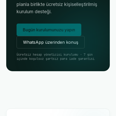
planla birlikte ücretsiz kişiselleştirilmiş
kurulum desteği.
Bugün kurulumunuzu yapın
WhatsApp üzerinden konuş
Ücretsiz hesap yöneticisi kurulumu · 7 gün
içinde koşulsuz şartsız para iade garantisi