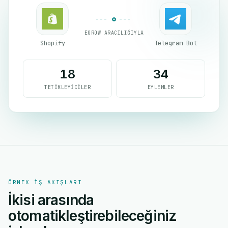
EGROW ARACILIĞIYLA
Shopify
Telegram Bot
18
34
TETIKLEYICILER
EYLEMLER
ÖRNEK IŞ AKIŞLARI
İkisi arasında
otomatikleştirebileceğiniz