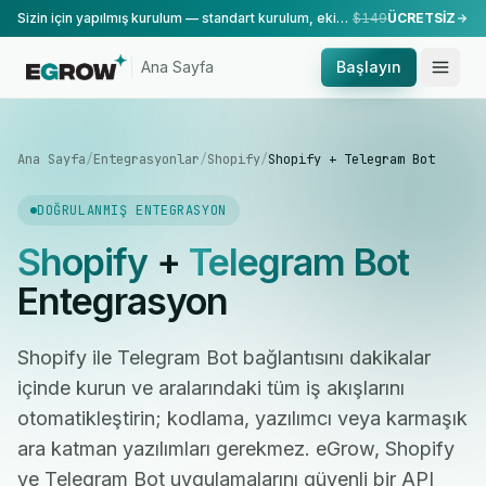
Sizin için yapılmış kurulum — standart kurulum, ekibimiz tarafından yapılır.
$149
ÜCRETSİZ
Ana Sayfa
Başlayın
Ana Sayfa
/
Entegrasyonlar
/
Shopify
/
Shopify + Telegram Bot
DOĞRULANMIŞ ENTEGRASYON
Shopify
+
Telegram Bot
Entegrasyon
Shopify ile Telegram Bot bağlantısını dakikalar
içinde kurun ve aralarındaki tüm iş akışlarını
otomatikleştirin; kodlama, yazılımcı veya karmaşık
ara katman yazılımları gerekmez. eGrow, Shopify
ve Telegram Bot uygulamalarını güvenli bir API