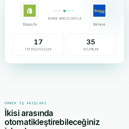
EGROW ARACILIĞIYLA
Shopify
Delevo
17
35
TETIKLEYICILER
EYLEMLER
ÖRNEK IŞ AKIŞLARI
İkisi arasında
otomatikleştirebileceğiniz