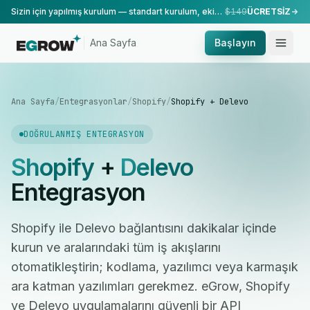
Sizin için yapılmış kurulum — standart kurulum, ekibimiz tarafından yapılır.
$149
ÜCRETSİZ
Ana Sayfa
Başlayın
Ana Sayfa
/
Entegrasyonlar
/
Shopify
/
Shopify + Delevo
DOĞRULANMIŞ ENTEGRASYON
Shopify
+
Delevo
Entegrasyon
Shopify ile Delevo bağlantısını dakikalar içinde
kurun ve aralarındaki tüm iş akışlarını
otomatikleştirin; kodlama, yazılımcı veya karmaşık
ara katman yazılımları gerekmez. eGrow, Shopify
ve Delevo uygulamalarını güvenli bir API