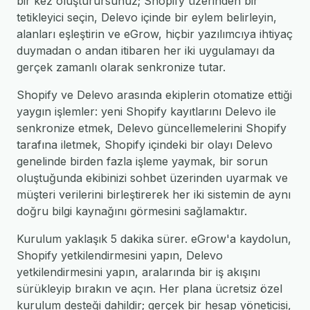
bir kez oluşturursunuz; Shopify üzerinden bir
tetikleyici seçin, Delevo içinde bir eylem belirleyin,
alanları eşleştirin ve eGrow, hiçbir yazılımcıya ihtiyaç
duymadan o andan itibaren her iki uygulamayı da
gerçek zamanlı olarak senkronize tutar.
Shopify ve Delevo arasında ekiplerin otomatize ettiği
yaygın işlemler: yeni Shopify kayıtlarını Delevo ile
senkronize etmek, Delevo güncellemelerini Shopify
tarafına iletmek, Shopify içindeki bir olayı Delevo
genelinde birden fazla işleme yaymak, bir sorun
oluştuğunda ekibinizi sohbet üzerinden uyarmak ve
müşteri verilerini birleştirerek her iki sistemin de aynı
doğru bilgi kaynağını görmesini sağlamaktır.
Kurulum yaklaşık 5 dakika sürer. eGrow'a kaydolun,
Shopify yetkilendirmesini yapın, Delevo
yetkilendirmesini yapın, aralarında bir iş akışını
sürükleyip bırakın ve açın. Her plana ücretsiz özel
kurulum desteği dahildir; gerçek bir hesap yöneticisi,