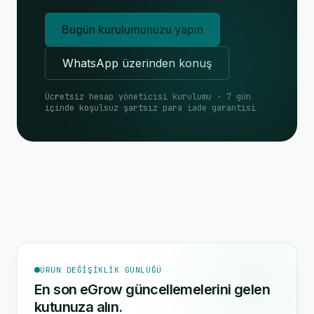
Bugün kurulumunuzu yapın
WhatsApp üzerinden konuş
Ücretsiz hesap yöneticisi kurulumu · 7 gün
içinde koşulsuz şartsız para iade garantisi
ÜRÜN DEĞIŞIKLIK GÜNLÜĞÜ
En son eGrow güncellemelerini gelen
kutunuza alın.