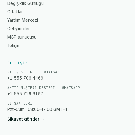
Değişiklik Günlüğü
Ortaklar
Yardım Merkezi
Geliştiriciler
MCP sunucusu
İletişim
İLETIŞIM
SATIŞ & GENEL · WHATSAPP
+1 555 706 4469
AKTIF MÜŞTERI DESTEĞI · WHATSAPP
+1 555 719 6197
İŞ SAATLERI
Pzt–Cum · 08:00–17:00 GMT+1
Şikayet gönder
→