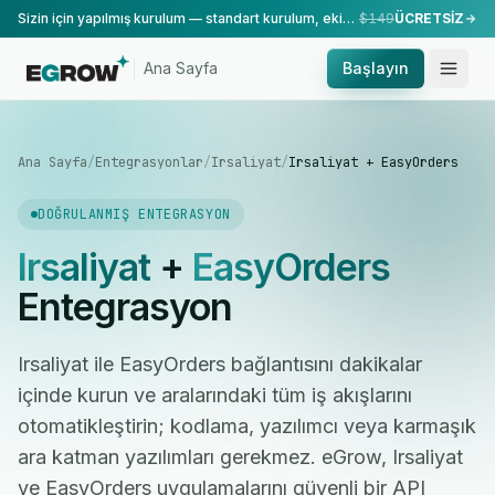
Sizin için yapılmış kurulum — standart kurulum, ekibimiz tarafından yapılır.
$149
ÜCRETSİZ
Ana Sayfa
Başlayın
Ana Sayfa
/
Entegrasyonlar
/
Irsaliyat
/
Irsaliyat + EasyOrders
DOĞRULANMIŞ ENTEGRASYON
Irsaliyat
+
EasyOrders
Entegrasyon
Irsaliyat ile EasyOrders bağlantısını dakikalar
içinde kurun ve aralarındaki tüm iş akışlarını
otomatikleştirin; kodlama, yazılımcı veya karmaşık
ara katman yazılımları gerekmez. eGrow, Irsaliyat
ve EasyOrders uygulamalarını güvenli bir API