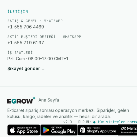
İLETIŞIM
SATIŞ & GENEL · WHATSAPP
+1 555 706 4469
AKTIF MÜŞTERI DESTEĞI · WHATSAPP
+1 555 719 6197
İŞ SAATLERI
Pzt–Cum · 08:00–17:00 GMT+1
Şikayet gönder
→
Ana Sayfa
E-ticaret sipariş sonrası operasyon merkezi. Siparişler, gelen
kutusu, kargo, iadeler ve analitik — hepsi bir arada.
v2.0 · DURUM:
● tüm sistemler norm