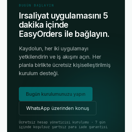
BUGÜN BAŞLAYIN
Irsaliyat uygulamasını 5
dakika içinde
EasyOrders ile bağlayın.
Kaydolun, her iki uygulamayı
yetkilendirin ve iş akışını açın. Her
planla birlikte ücretsiz kişiselleştirilmiş
kurulum desteği.
Bugün kurulumunuzu yapın
WhatsApp üzerinden konuş
Ücretsiz hesap yöneticisi kurulumu · 7 gün
içinde koşulsuz şartsız para iade garantisi