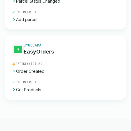
Parcel Status Changed
EYLEMLER
· 1
Add parcel
UYGULAMA
EasyOrders
TETIKLEYICILER
· 1
Order Created
EYLEMLER
· 1
Get Products