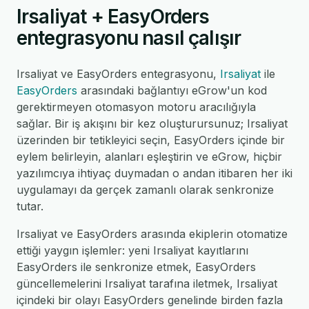
Irsaliyat + EasyOrders
entegrasyonu nasıl çalışır
Irsaliyat ve EasyOrders entegrasyonu,
Irsaliyat
ile
EasyOrders
arasındaki bağlantıyı eGrow'un kod
gerektirmeyen otomasyon motoru aracılığıyla
sağlar. Bir iş akışını bir kez oluşturursunuz; Irsaliyat
üzerinden bir tetikleyici seçin, EasyOrders içinde bir
eylem belirleyin, alanları eşleştirin ve eGrow, hiçbir
yazılımcıya ihtiyaç duymadan o andan itibaren her iki
uygulamayı da gerçek zamanlı olarak senkronize
tutar.
Irsaliyat ve EasyOrders arasında ekiplerin otomatize
ettiği yaygın işlemler: yeni Irsaliyat kayıtlarını
EasyOrders ile senkronize etmek, EasyOrders
güncellemelerini Irsaliyat tarafına iletmek, Irsaliyat
içindeki bir olayı EasyOrders genelinde birden fazla