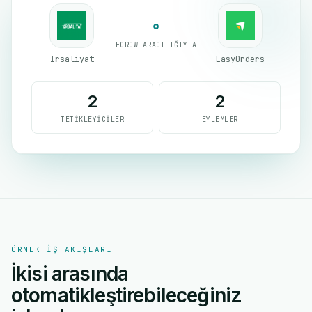
EGROW ARACILIĞIYLA
Irsaliyat
EasyOrders
2
2
TETIKLEYICILER
EYLEMLER
ÖRNEK IŞ AKIŞLARI
İkisi arasında
otomatikleştirebileceğiniz