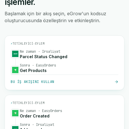
işlemler.
Başlamak için bir akış seçin, eGrow'un kodsuz
oluşturucusunda özelleştirin ve etkinleştirin.
⚡
TETIKLEYICI
→
EYLEM
Ne zaman · Irsaliyat
Parcel Status Changed
Sonra · EasyOrders
Get Products
BU IŞ AKIŞINI KULLAN
⚡
TETIKLEYICI
→
EYLEM
Ne zaman · EasyOrders
Order Created
Sonra · Irsaliyat