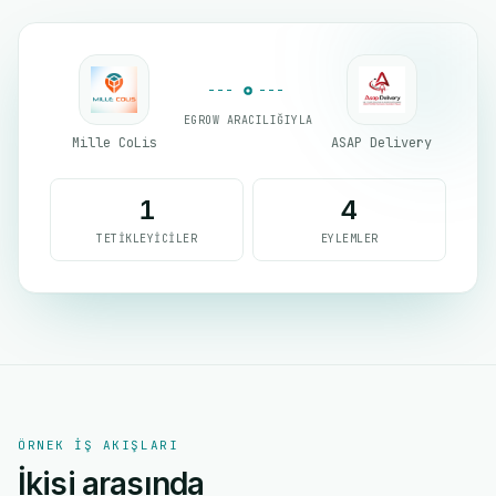
EGROW ARACILIĞIYLA
Mille CoLis
ASAP Delivery
1
4
TETIKLEYICILER
EYLEMLER
ÖRNEK IŞ AKIŞLARI
İkisi arasında