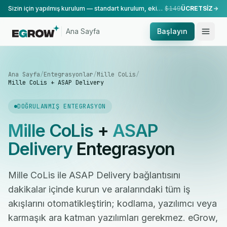
Sizin için yapılmış kurulum — standart kurulum, ekibimiz tarafından yapılır.
$149
ÜCRETSİZ
Ana Sayfa
Başlayın
Ana Sayfa
/
Entegrasyonlar
/
Mille CoLis
/
Mille CoLis + ASAP Delivery
DOĞRULANMIŞ ENTEGRASYON
Mille CoLis
+
ASAP
Delivery
Entegrasyon
Mille CoLis ile ASAP Delivery bağlantısını
dakikalar içinde kurun ve aralarındaki tüm iş
akışlarını otomatikleştirin; kodlama, yazılımcı veya
karmaşık ara katman yazılımları gerekmez. eGrow,