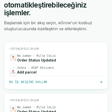
otomatikleştirebileceğiniz
işlemler.
Başlamak için bir akış seçin, eGrow'un kodsuz
oluşturucusunda özelleştirin ve etkinleştirin.
⚡
TETIKLEYICI
→
EYLEM
Ne zaman · Mille CoLis
Order Status Updated
Sonra · ASAP Delivery
Add parcel
BU IŞ AKIŞINI KULLAN
⚡
TETIKLEYICI
→
EYLEM
Ne zaman · Mille CoLis
Order Status Updated