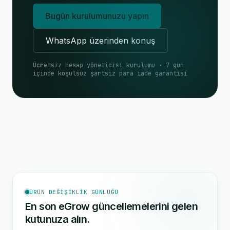
Bugün kurulumunuzu yapın
WhatsApp üzerinden konuş
Ücretsiz hesap yöneticisi kurulumu · 7 gün
içinde koşulsuz şartsız para iade garantisi
ÜRÜN DEĞIŞIKLIK GÜNLÜĞÜ
En son eGrow güncellemelerini gelen
kutunuza alın.