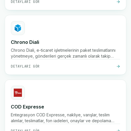
DETAYLARI GÖR
Chrono Diali
Chrono Diali, e-ticaret işletmelerinin paket teslimatlarını
yönetmeye, gönderileri gerçek zamanlı olarak takip
etmeye ve tedarik süreçlerini kolaylıkla düzenlemeye
DETAYLARI GÖR
yardımcı olan bir lojistik ve nakliye çözümüdür.
COD Expresse
Entegrasyon COD Expresse, nakliye, varışlar, teslim
alımlar, teslimatlar, fon iadeleri, onaylar ve depolama
işlemlerini yönetir.