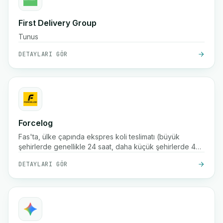
First Delivery Group
Tunus
DETAYLARI GÖR
Forcelog
Fas'ta, ülke çapında ekspres koli teslimatı (büyük
şehirlerde genellikle 24 saat, daha küçük şehirlerde 48
saat), ücretsiz teslim alma, depolama, paketleme ve
DETAYLARI GÖR
takip hizmetleri sunan e-ticaret teslimat ve lojistik şirketi