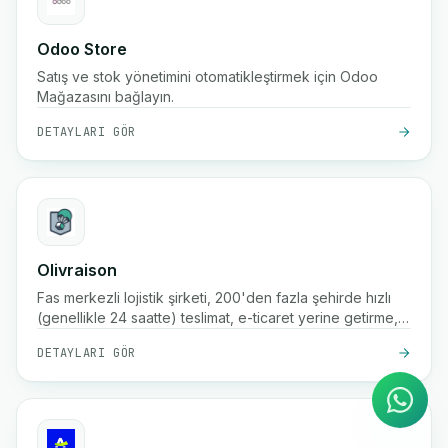
Odoo Store
Satış ve stok yönetimini otomatikleştirmek için Odoo
Mağazasını bağlayın.
DETAYLARI GÖR
Olivraison
Fas merkezli lojistik şirketi, 200'den fazla şehirde hızlı
(genellikle 24 saatte) teslimat, e-ticaret yerine getirme,
AI Ajanı
WhatsApp üzerinden anında
gerçek zamanlı paket takibi, teslimatta ödeme hizmetleri
yanıtlar
DETAYLARI GÖR
ve depolama hizmetleri sunmaktadır