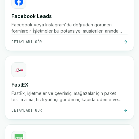
Facebook Leads
Facebook veya Instagram'da doğrudan görünen
formlardır. İşletmeler bu potansiyel müşterileri anında
toplayabilir.
DETAYLARI GÖR
FastEX
FastEx, işletmeler ve çevrimiçi mağazalar için paket
teslim alma, hızlı yurt içi gönderim, kapıda ödeme ve
gerçek zamanlı takip hizmetleri sunan bir Fas teslimat
DETAYLARI GÖR
servisidir.