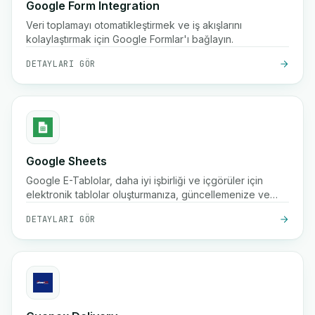
Google Form Integration
Veri toplamayı otomatikleştirmek ve iş akışlarını
kolaylaştırmak için Google Formlar'ı bağlayın.
DETAYLARI GÖR
Google Sheets
Google E-Tablolar, daha iyi işbirliği ve içgörüler için
elektronik tablolar oluşturmanıza, güncellemenize ve
düzenlemenize, veri girişini otomatikleştirmenize ve iş
DETAYLARI GÖR
akışlarınız arasında bilgileri senkronize etmenize olanak
tanır.