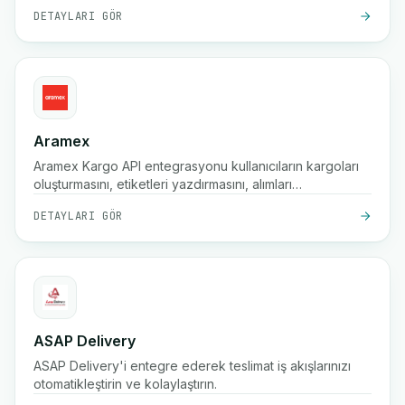
DETAYLARI GÖR
Aramex
Aramex Kargo API entegrasyonu kullanıcıların kargoları
oluşturmasını, etiketleri yazdırmasını, alımları
oluşturmasını/iptal etmesini ve teslimatları planlamasını
DETAYLARI GÖR
sağlar.
ASAP Delivery
ASAP Delivery'i entegre ederek teslimat iş akışlarınızı
otomatikleştirin ve kolaylaştırın.