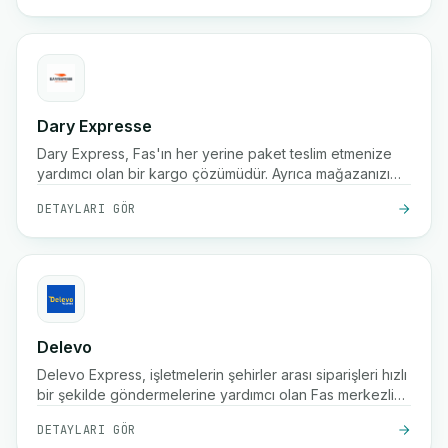
Dary Expresse
Dary Express, Fas'ın her yerine paket teslim etmenize
yardımcı olan bir kargo çözümüdür. Ayrıca mağazanızı
kolayca yönetmeniz için gelişmiş bir platform sunar ve
DETAYLARI GÖR
birçok ek fayda sağlar.
Delevo
Delevo Express, işletmelerin şehirler arası siparişleri hızlı
bir şekilde göndermelerine yardımcı olan Fas merkezli
bir teslimat hizmetidir. Paketlerin zamanında müşterilere
DETAYLARI GÖR
ulaşmasını sağlamak için kapıda ödeme, hızlı sevkiyat ve