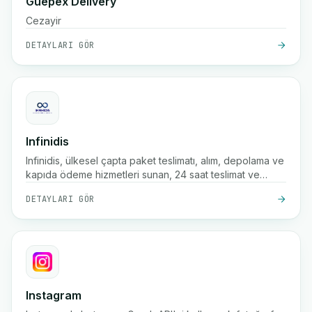
Guepex Delivery
Cezayir
DETAYLARI GÖR
Infinidis
Infinidis, ülkesel çapta paket teslimatı, alım, depolama ve
kapıda ödeme hizmetleri sunan, 24 saat teslimat ve
gerçek zamanlı takip gibi hızlı gönderim seçeneklerine
DETAYLARI GÖR
sahip bir Fas lojistik şirketidir.
Instagram