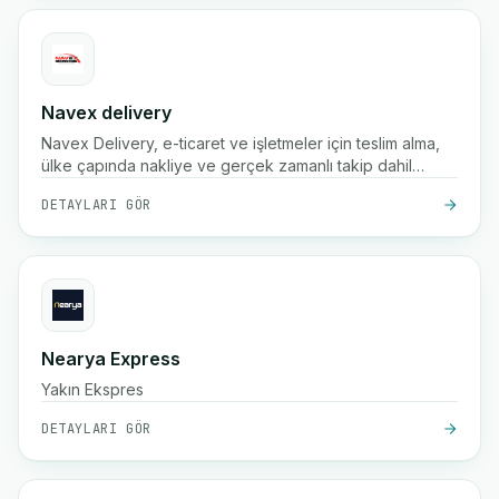
Navex delivery
Navex Delivery, e-ticaret ve işletmeler için teslim alma,
ülke çapında nakliye ve gerçek zamanlı takip dahil
olmak üzere hızlı ve güvenilir paket teslimat hizmetleri
DETAYLARI GÖR
sunan bir Kuzey Afrika lojistik şirketidir.
Nearya Express
Yakın Ekspres
DETAYLARI GÖR