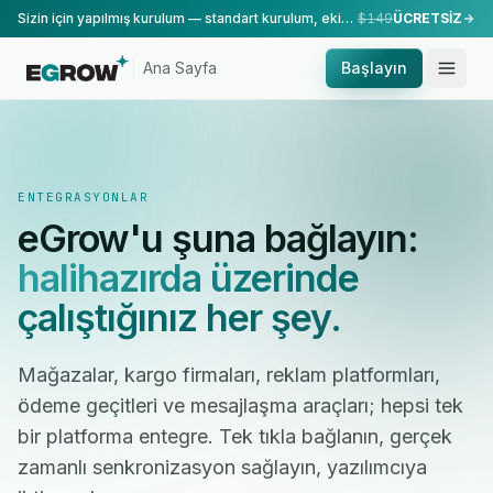
Sizin için yapılmış kurulum — standart kurulum, ekibimiz tarafından yapılır.
$149
ÜCRETSİZ
Ana Sayfa
Başlayın
ENTEGRASYONLAR
eGrow'u şuna bağlayın:
halihazırda üzerinde
çalıştığınız her şey.
Mağazalar, kargo firmaları, reklam platformları,
ödeme geçitleri ve mesajlaşma araçları; hepsi tek
bir platforma entegre. Tek tıkla bağlanın, gerçek
zamanlı senkronizasyon sağlayın, yazılımcıya