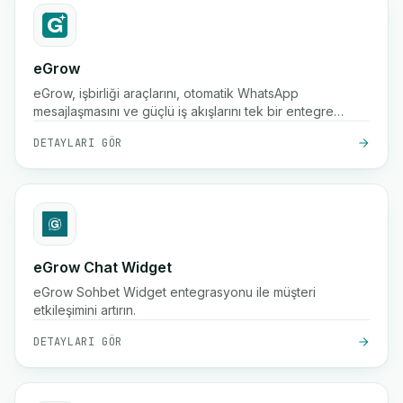
eGrow
eGrow, işbirliği araçlarını, otomatik WhatsApp
mesajlaşmasını ve güçlü iş akışlarını tek bir entegre
platformda birleştirir, e-ticaret işletmelerinin büyümesine,
DETAYLARI GÖR
müşterileri ile etkileşime geçmesine ve operasyonları
sorunsuz bir şekilde yönetmesine yardımcı olur.
eGrow Chat Widget
eGrow Sohbet Widget entegrasyonu ile müşteri
etkileşimini artırın.
DETAYLARI GÖR