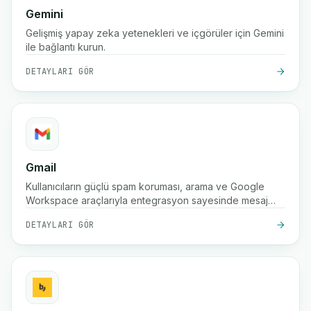
Gemini
Gelişmiş yapay zeka yetenekleri ve içgörüler için Gemini
ile bağlantı kurun.
DETAYLARI GÖR
Gmail
Kullanıcıların güçlü spam koruması, arama ve Google
Workspace araçlarıyla entegrasyon sayesinde mesaj
göndermesine, almasına ve güvenli bir şekilde
DETAYLARI GÖR
düzenlemesine olanak tanıyan Google'ın ücretsiz e-
posta hizmeti