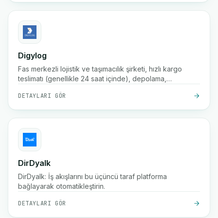
Digylog
Fas merkezli lojistik ve taşımacılık şirketi, hızlı kargo
teslimatı (genellikle 24 saat içinde), depolama,
paketleme, sipariş onayı ve Fas'taki yüzlerce şehri
DETAYLARI GÖR
kapsayan geniş bir ağ sunmaktadır
DirDyalk
DirDyalk: İş akışlarını bu üçüncü taraf platforma
bağlayarak otomatikleştirin.
DETAYLARI GÖR