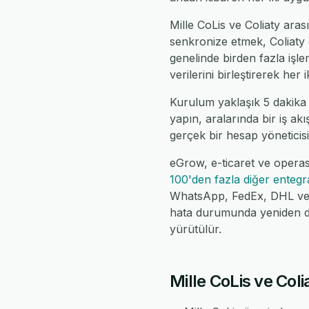
Mille CoLis ve Coliaty arası
senkronize etmek, Coliaty g
genelinde birden fazla iş
verilerini birleştirerek her
Kurulum yaklaşık 5 dakika 
yapın, aralarında bir iş ak
gerçek bir hesap yöneticisi,
eGrow, e-ticaret ve operasy
100'den fazla diğer enteg
WhatsApp, FedEx, DHL ve da
hata durumunda yeniden de
yürütülür.
Mille CoLis ve Coli