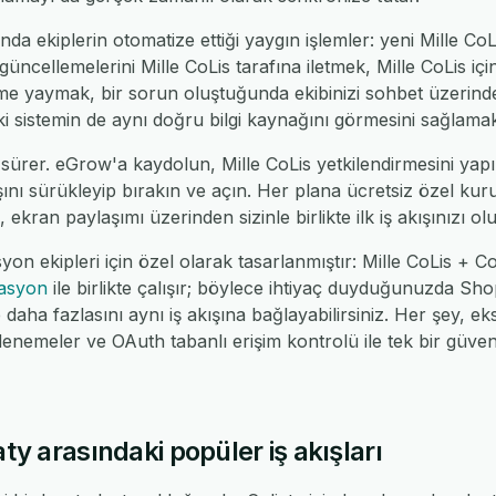
nda ekiplerin otomatize ettiği yaygın işlemler: yeni Mille CoLis
üncellemelerini Mille CoLis tarafına iletmek, Mille CoLis için
leme yaymak, bir sorun oluştuğunda ekibinizi sohbet üzerin
 iki sistemin de aynı doğru bilgi kaynağını görmesini sağlamak
sürer. eGrow'a kaydolun, Mille CoLis yetkilendirmesini yapın
ışını sürükleyip bırakın ve açın. Her plana ücretsiz özel kuru
 ekran paylaşımı üzerinden sizinle birlikte ilk iş akışınızı ol
on ekipleri için özel olarak tasarlanmıştır: Mille CoLis + 
rasyon
ile birlikte çalışır; böylece ihtiyaç duyduğunuzda 
ha fazlasını aynı iş akışına bağlayabilirsiniz. Her şey, eks
nemeler ve OAuth tabanlı erişim kontrolü ile tek bir güv
aty arasındaki popüler iş akışları