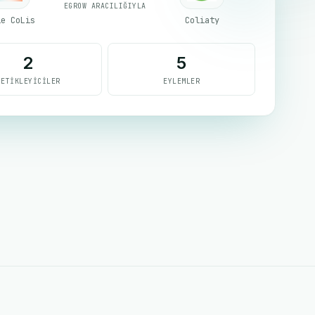
EGROW ARACILIĞIYLA
le CoLis
Coliaty
2
5
TETIKLEYICILER
EYLEMLER