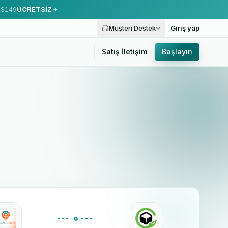
.
$149
ÜCRETSİZ
Müşteri Destek
Giriş yap
Satış İletişim
Başlayın