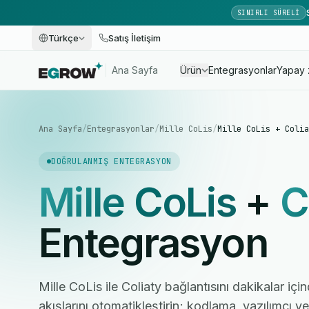
SINIRLI SÜRELI
Türkçe
Satış İletişim
Ana Sayfa
Ürün
Entegrasyonlar
Yapay 
Ana Sayfa
/
Entegrasyonlar
/
Mille CoLis
/
Mille CoLis + Colia
DOĞRULANMIŞ ENTEGRASYON
Mille CoLis
+
C
Entegrasyon
Mille CoLis ile Coliaty bağlantısını dakikalar içi
akışlarını otomatikleştirin; kodlama, yazılımcı