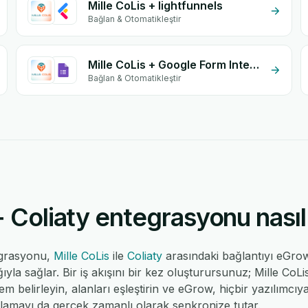
Mille CoLis + lightfunnels
Bağlan & Otomatikleştir
Mille CoLis + Google Form Integration
Bağlan & Otomatikleştir
+ Coliaty entegrasyonu nasıl 
tegrasyonu,
Mille CoLis
ile
Coliaty
arasındaki bağlantıyı eGro
la sağlar. Bir iş akışını bir kez oluşturursunuz; Mille CoLis 
ylem belirleyin, alanları eşleştirin ve eGrow, hiçbir yazılımc
ulamayı da gerçek zamanlı olarak senkronize tutar.