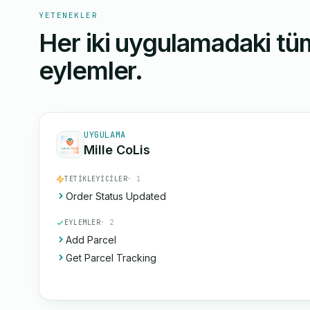
YETENEKLER
Her iki uygulamadaki tüm
eylemler.
UYGULAMA
Mille CoLis
TETIKLEYICILER
· 1
Order Status Updated
EYLEMLER
· 2
Add Parcel
Get Parcel Tracking