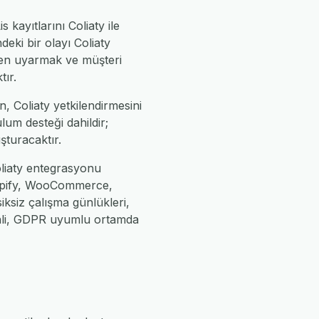
 kayıtlarını Coliaty ile
deki bir olayı Coliaty
den uyarmak ve müşteri
tır.
, Coliaty yetkilendirmesini
lum desteği dahildir;
uşturacaktır.
Coliaty entegrasyonu
Shopify, WooCommerce,
iksiz çalışma günlükleri,
enli, GDPR uyumlu ortamda