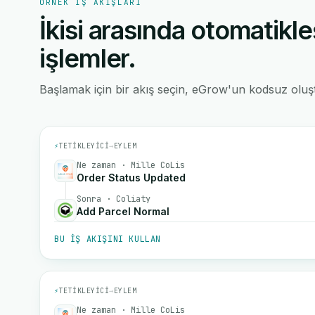
ÖRNEK IŞ AKIŞLARI
İkisi arasında otomatikle
işlemler.
Başlamak için bir akış seçin, eGrow'un kodsuz oluştu
⚡
TETIKLEYICI
→
EYLEM
Ne zaman · Mille CoLis
Order Status Updated
Sonra · Coliaty
Add Parcel Normal
BU IŞ AKIŞINI KULLAN
⚡
TETIKLEYICI
→
EYLEM
Ne zaman · Mille CoLis