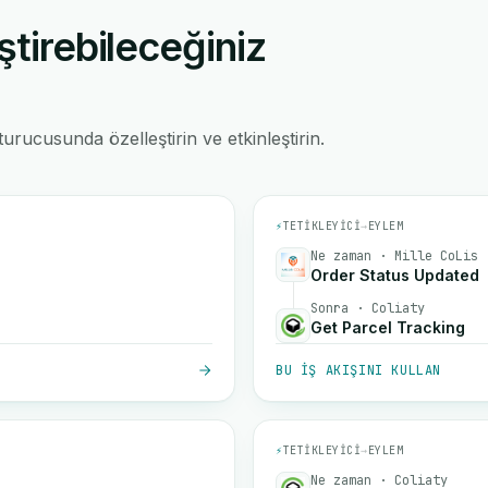
ştirebileceğiniz
rucusunda özelleştirin ve etkinleştirin.
⚡
TETIKLEYICI
→
EYLEM
Ne zaman · Mille CoLis
Order Status Updated
Sonra · Coliaty
Get Parcel Tracking
BU IŞ AKIŞINI KULLAN
⚡
TETIKLEYICI
→
EYLEM
Ne zaman · Coliaty