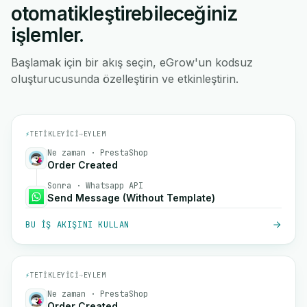
otomatikleştirebileceğiniz
işlemler.
Başlamak için bir akış seçin, eGrow'un kodsuz
oluşturucusunda özelleştirin ve etkinleştirin.
⚡
TETIKLEYICI
→
EYLEM
Ne zaman · PrestaShop
Order Created
Sonra · Whatsapp API
Send Message (Without Template)
BU IŞ AKIŞINI KULLAN
⚡
TETIKLEYICI
→
EYLEM
Ne zaman · PrestaShop
Order Created