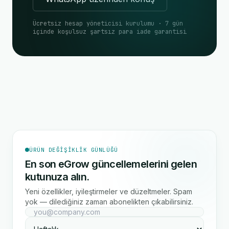
Ücretsiz hesap yöneticisi kurulumu · 7 gün
içinde koşulsuz şartsız para iade garantisi
ÜRÜN DEĞIŞIKLIK GÜNLÜĞÜ
En son eGrow güncellemelerini gelen
kutunuza alın.
Yeni özellikler, iyileştirmeler ve düzeltmeler. Spam
yok — dilediğiniz zaman abonelikten çıkabilirsiniz.