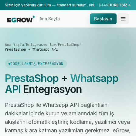
Sizin için yapılmış kurulum — standart kurulum, ekibimiz tarafından yapılır.
$149
ÜCRETSİZ
Ana Sayfa
Başlayın
Ana Sayfa
/
Entegrasyonlar
/
PrestaShop
/
PrestaShop + Whatsapp API
DOĞRULANMIŞ ENTEGRASYON
PrestaShop
+
Whatsapp
API
Entegrasyon
PrestaShop ile Whatsapp API bağlantısını
dakikalar içinde kurun ve aralarındaki tüm iş
akışlarını otomatikleştirin; kodlama, yazılımcı veya
karmaşık ara katman yazılımları gerekmez. eGrow,