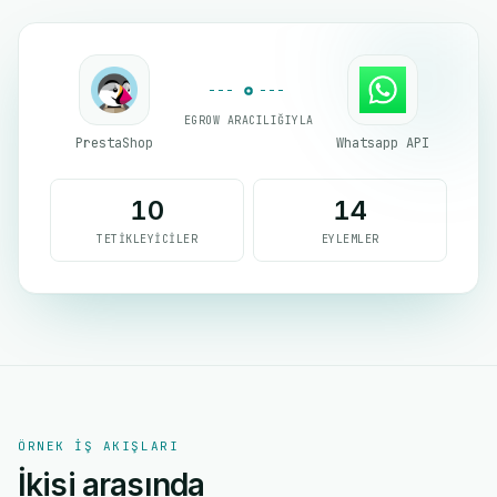
EGROW ARACILIĞIYLA
PrestaShop
Whatsapp API
10
14
TETIKLEYICILER
EYLEMLER
ÖRNEK IŞ AKIŞLARI
İkisi arasında