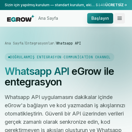
Sizin için yapılmış kurulum — standart kurulum, ekibimiz tarafından yapılır.
$149
ÜCRETSİZ
Ana Sayfa
Başlayın
Ana Sayfa
/
Entegrasyonlar
/
Whatsapp API
DOĞRULANMIŞ ENTEGRASYON
·
COMMUNICATION CHANNEL
Whatsapp API
eGrow ile
entegrasyon
Whatsapp API uygulamasını dakikalar içinde
eGrow'a bağlayın ve kod yazmadan iş akışlarınızı
otomatikleştirin. Güvenli bir API üzerinden verileri
gerçek zamanlı olarak senkronize edin, kod
gerektirmeyen iş akışları oluşturun ve Whatsapp