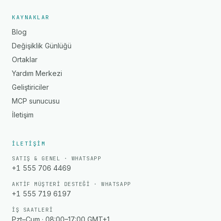
KAYNAKLAR
Blog
Değişiklik Günlüğü
Ortaklar
Yardım Merkezi
Geliştiriciler
MCP sunucusu
İletişim
İLETIŞIM
SATIŞ & GENEL · WHATSAPP
+1 555 706 4469
AKTIF MÜŞTERI DESTEĞI · WHATSAPP
+1 555 719 6197
İŞ SAATLERI
Pzt–Cum · 08:00–17:00 GMT+1