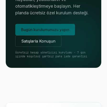
otomatikleştirmeye başlayın. Her
planda ücretsiz özel kurulum desteği.
Bugün kurulumunuzu yapın
Satışlarla Konuşun
Ücretsiz hesap yöneticisi kurulumu · 7 gün
içinde koşulsuz şartsız para iade garantisi