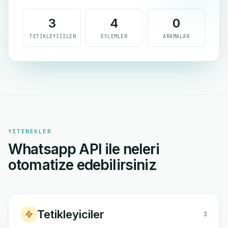
3
4
0
TETIKLEYICILER
EYLEMLER
ARAMALAR
YETENEKLER
Whatsapp API ile neleri
otomatize edebilirsiniz
Tetikleyiciler
3