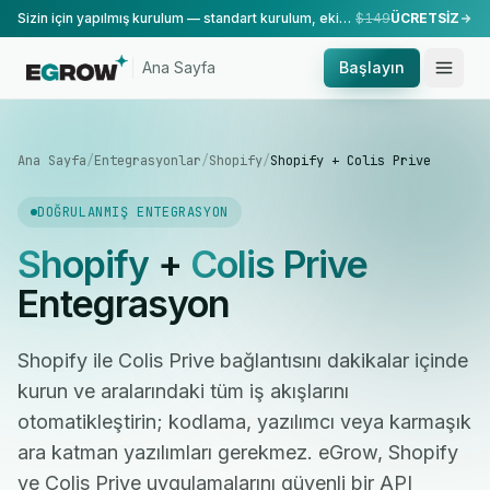
Sizin için yapılmış kurulum — standart kurulum, ekibimiz tarafından yapılır.
$149
ÜCRETSİZ
Ana Sayfa
Başlayın
Ana Sayfa
/
Entegrasyonlar
/
Shopify
/
Shopify + Colis Prive
DOĞRULANMIŞ ENTEGRASYON
Shopify
+
Colis Prive
Entegrasyon
Shopify ile Colis Prive bağlantısını dakikalar içinde
kurun ve aralarındaki tüm iş akışlarını
otomatikleştirin; kodlama, yazılımcı veya karmaşık
ara katman yazılımları gerekmez. eGrow, Shopify
ve Colis Prive uygulamalarını güvenli bir API