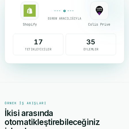
EGROW ARACILIĞIYLA
Shopify
Colis Prive
17
35
TETIKLEYICILER
EYLEMLER
ÖRNEK IŞ AKIŞLARI
İkisi arasında
otomatikleştirebileceğiniz