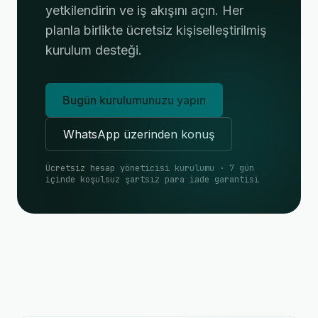
yetkilendirin ve iş akışını açın. Her
planla birlikte ücretsiz kişiselleştirilmiş
kurulum desteği.
Bugün kurulumunuzu yapın
WhatsApp üzerinden konuş
Ücretsiz hesap yöneticisi kurulumu · 7 gün
içinde koşulsuz şartsız para iade garantisi