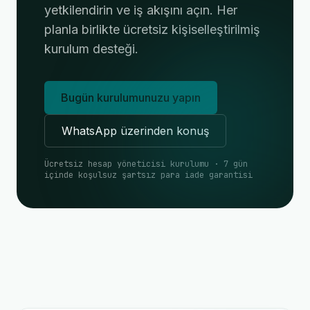
yetkilendirin ve iş akışını açın. Her
planla birlikte ücretsiz kişiselleştirilmiş
kurulum desteği.
Bugün kurulumunuzu yapın
WhatsApp üzerinden konuş
Ücretsiz hesap yöneticisi kurulumu · 7 gün
içinde koşulsuz şartsız para iade garantisi