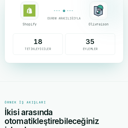
EGROW ARACILIĞIYLA
Shopify
Olivraison
18
35
TETIKLEYICILER
EYLEMLER
ÖRNEK IŞ AKIŞLARI
İkisi arasında
otomatikleştirebileceğiniz