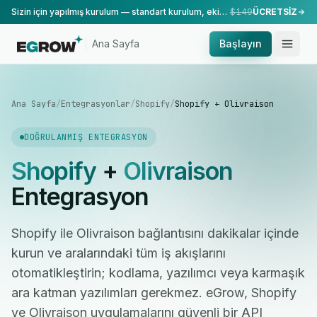
Sizin için yapılmış kurulum — standart kurulum, ekibimiz tarafından yapılır.
$149
ÜCRETSİZ
Ana Sayfa
Başlayın
Ana Sayfa
/
Entegrasyonlar
/
Shopify
/
Shopify + Olivraison
DOĞRULANMIŞ ENTEGRASYON
Shopify
+
Olivraison
Entegrasyon
Shopify ile Olivraison bağlantısını dakikalar içinde
kurun ve aralarındaki tüm iş akışlarını
otomatikleştirin; kodlama, yazılımcı veya karmaşık
ara katman yazılımları gerekmez. eGrow, Shopify
ve Olivraison uygulamalarını güvenli bir API