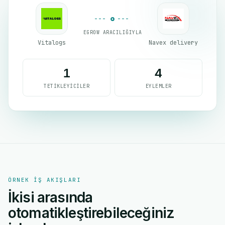
EGROW ARACILIĞIYLA
Vitalogs
Navex delivery
1
4
TETIKLEYICILER
EYLEMLER
ÖRNEK IŞ AKIŞLARI
İkisi arasında
otomatikleştirebileceğiniz