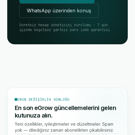
WhatsApp üzerinden konuş
Ücretsiz hesap yöneticisi kurulumu · 7 gün
içinde koşulsuz şartsız para iade garantisi
ÜRÜN DEĞIŞIKLIK GÜNLÜĞÜ
En son eGrow güncellemelerini gelen
kutunuza alın.
Yeni özellikler, iyileştirmeler ve düzeltmeler. Spam
yok — dilediğiniz zaman abonelikten çıkabilirsiniz.