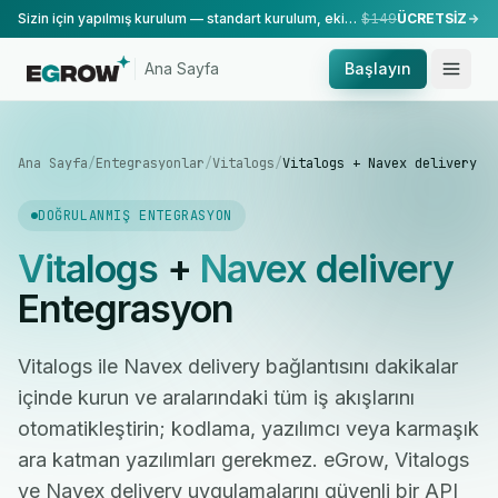
Sizin için yapılmış kurulum — standart kurulum, ekibimiz tarafından yapılır.
$149
ÜCRETSİZ
Ana Sayfa
Başlayın
Ana Sayfa
/
Entegrasyonlar
/
Vitalogs
/
Vitalogs + Navex delivery
DOĞRULANMIŞ ENTEGRASYON
Vitalogs
+
Navex delivery
Entegrasyon
Vitalogs ile Navex delivery bağlantısını dakikalar
içinde kurun ve aralarındaki tüm iş akışlarını
otomatikleştirin; kodlama, yazılımcı veya karmaşık
ara katman yazılımları gerekmez. eGrow, Vitalogs
ve Navex delivery uygulamalarını güvenli bir API