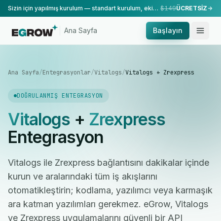
Sizin için yapılmış kurulum — standart kurulum, ekibimiz tarafından yapılır.
$149
ÜCRETSİZ
Ana Sayfa
Başlayın
Ana Sayfa
/
Entegrasyonlar
/
Vitalogs
/
Vitalogs + Zrexpress
DOĞRULANMIŞ ENTEGRASYON
Vitalogs
+
Zrexpress
Entegrasyon
Vitalogs ile Zrexpress bağlantısını dakikalar içinde
kurun ve aralarındaki tüm iş akışlarını
otomatikleştirin; kodlama, yazılımcı veya karmaşık
ara katman yazılımları gerekmez. eGrow, Vitalogs
ve Zrexpress uygulamalarını güvenli bir API