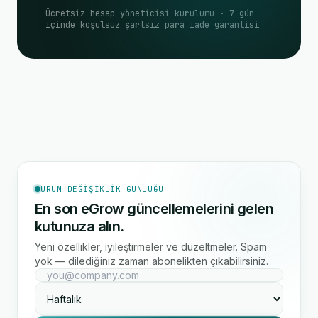
Ücretsiz hesap yöneticisi kurulumu · 7 gün
içinde koşulsuz şartsız para iade garantisi
ÜRÜN DEĞIŞIKLIK GÜNLÜĞÜ
En son eGrow güncellemelerini gelen
kutunuza alın.
Yeni özellikler, iyileştirmeler ve düzeltmeler. Spam
yok — dilediğiniz zaman abonelikten çıkabilirsiniz.