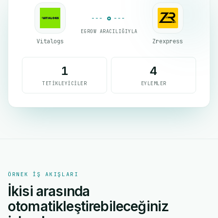
EGROW ARACILIĞIYLA
Vitalogs
Zrexpress
1
4
TETIKLEYICILER
EYLEMLER
ÖRNEK IŞ AKIŞLARI
İkisi arasında
otomatikleştirebileceğiniz