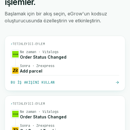
işlemler.
Başlamak için bir akış seçin, eGrow'un kodsuz
oluşturucusunda özelleştirin ve etkinleştirin.
⚡
TETIKLEYICI
→
EYLEM
Ne zaman · Vitalogs
Order Status Changed
Sonra · Zrexpress
Add parcel
BU IŞ AKIŞINI KULLAN
⚡
TETIKLEYICI
→
EYLEM
Ne zaman · Vitalogs
Order Status Changed
Sonra · Zrexpress