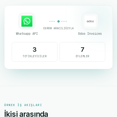
EGROW ARACILIĞIYLA
Whatsapp API
Odoo Invoices
3
7
TETIKLEYICILER
EYLEMLER
ÖRNEK IŞ AKIŞLARI
İkisi arasında