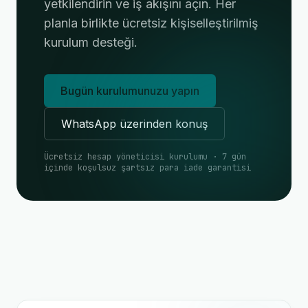
yetkilendirin ve iş akışını açın. Her
planla birlikte ücretsiz kişiselleştirilmiş
kurulum desteği.
Bugün kurulumunuzu yapın
WhatsApp üzerinden konuş
Ücretsiz hesap yöneticisi kurulumu · 7 gün
içinde koşulsuz şartsız para iade garantisi