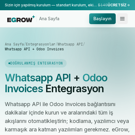
Sizin için yapılmış kurulum — standart kurulum, ekibimiz tarafından yapılır.
$149
ÜCRETSİZ
Ana Sayfa
Başlayın
Ana Sayfa
/
Entegrasyonlar
/
Whatsapp API
/
Whatsapp API + Odoo Invoices
DOĞRULANMIŞ ENTEGRASYON
Whatsapp API
+
Odoo
Invoices
Entegrasyon
Whatsapp API ile Odoo Invoices bağlantısını
dakikalar içinde kurun ve aralarındaki tüm iş
akışlarını otomatikleştirin; kodlama, yazılımcı veya
karmaşık ara katman yazılımları gerekmez. eGrow,