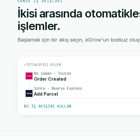
ÖRNEK IŞ AKIŞLARI
İkisi arasında otomatikle
işlemler.
Başlamak için bir akış seçin, eGrow'un kodsuz oluştu
⚡
TETIKLEYICI
→
EYLEM
Ne zaman · YouCan
Order Created
Sonra · Nearya Express
Add Parcel
BU IŞ AKIŞINI KULLAN