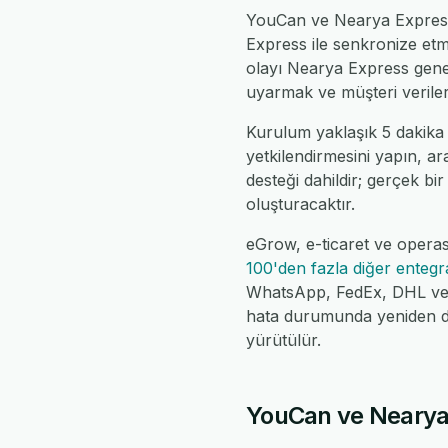
YouCan ve Nearya Express a
Express ile senkronize et
olayı Nearya Express gene
uyarmak ve müşteri verileri
Kurulum yaklaşık 5 dakika
yetkilendirmesini yapın, ar
desteği dahildir; gerçek bir
oluşturacaktır.
eGrow, e-ticaret ve opera
100'den fazla diğer enteg
WhatsApp, FedEx, DHL ve da
hata durumunda yeniden de
yürütülür.
YouCan ve Nearya E