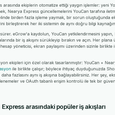
rasında ekiplerin otomatize ettiği yaygın işlemler: yeni Y
mek, Nearya Express güncellemelerini YouCan tarafına iletm
linde birden fazla işleme yaymak, bir sorun oluştuğunda ek
ni birleştirerek her iki sistemin de aynı doğru bilgi kaynağı
 sürer. eGrow'a kaydolun, YouCan yetkilendirmesini yapın
alarında bir iş akışını sürükleyip bırakın ve açın. Her plana
 hesap yöneticisi, ekran paylaşımı üzerinden sizinle birlikte il
syon ekipleri için özel olarak tasarlanmıştır: YouCan + Ne
rasyon
ile birlikte çalışır; böylece ihtiyaç duyduğunuzda 
ha fazlasını aynı iş akışına bağlayabilirsiniz. Her şey, eks
nemeler ve OAuth tabanlı erişim kontrolü ile tek bir güv
xpress arasındaki popüler iş akışları