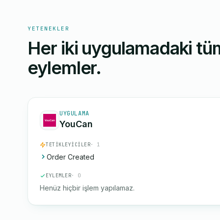
YETENEKLER
Her iki uygulamadaki tüm
eylemler.
UYGULAMA
YouCan
TETIKLEYICILER
· 1
Order Created
EYLEMLER
· 0
Henüz hiçbir işlem yapılamaz.