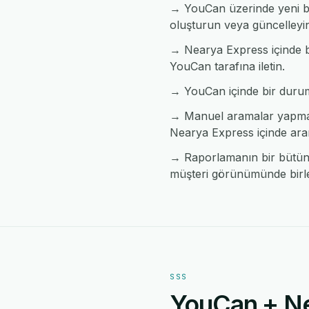
→ YouCan üzerinde yeni bi
oluşturun veya güncelleyi
→ Nearya Express içinde bi
YouCan tarafına iletin.
→ YouCan içinde bir durum d
→ Manuel aramalar yapmad
Nearya Express içinde ara
→ Raporlamanın bir bütün h
müşteri görünümünde birleş
SSS
YouCan + Ne