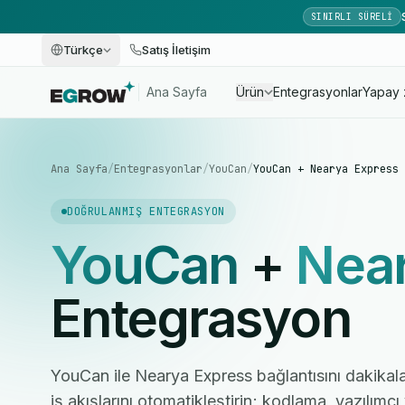
SINIRLI SÜRELI
Türkçe
Satış İletişim
Ana Sayfa
Ürün
Entegrasyonlar
Yapay 
Ana Sayfa
/
Entegrasyonlar
/
YouCan
/
YouCan + Nearya Express
DOĞRULANMIŞ ENTEGRASYON
YouCan
+
Near
Entegrasyon
YouCan ile Nearya Express bağlantısını dakikala
iş akışlarını otomatikleştirin; kodlama, yazılım