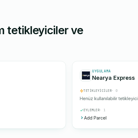
 tetikleyiciler ve
UYGULAMA
Nearya Express
TETIKLEYICILER
· 0
Henüz kullanılabilir tetikleyic
EYLEMLER
· 1
Add Parcel