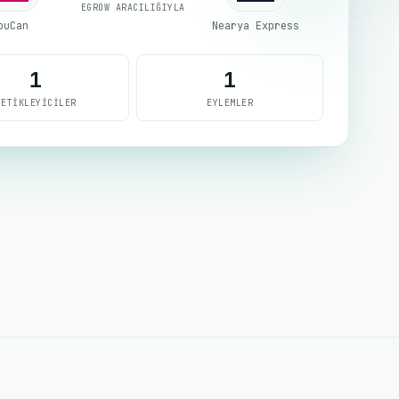
EGROW ARACILIĞIYLA
ouCan
Nearya Express
1
1
TETIKLEYICILER
EYLEMLER