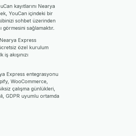
ouCan kayıtlarını Nearya
ek, YouCan içindeki bir
ibinizi sohbet üzerinden
nı görmesini sağlamaktır.
, Nearya Express
 ücretsiz özel kurulum
k iş akışınızı
arya Express entegrasyonu
Shopify, WooCommerce,
iksiz çalışma günlükleri,
enli, GDPR uyumlu ortamda