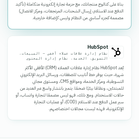
بناءً على كتالوج منتجاتك، مع حزمة تجارة إلكترونية متكاملة (تأكيد
الدفع عند الاستلام، إرسال الشحنات، المرتجعات، ومركز الاتصال)
مصممة كجزء أساسي من النظام وليس كإضافة خارجية.
HubSpot
نظام إدارة علاقات عملاء أفقي — المبيعات،
التسويق، الخدمة، نظام إدارة المحتوى
يُعد HubSpot نظام إدارة علاقات العملاء (CRM) الأفقي الأكثر
شهرة، حيث يوفر خط أنابيب للصفقات، ورسائل البريد الإلكتروني
التسويقية، ومركز الخدمة، ومواقع CMS، ومستوى مجاني
للمبتدئين، ونظامًا بيئيًا ضخمًا. يتميز بانتشار واسع عبر العديد من
حالات الاستخدام. ومع ذلك، فهو ليس مصممًا لتجارة واتساب، أو
سير عمل الدفع عند الاستلام (COD)، أو عمليات التجارة
الإلكترونية، فهذه ليست مجالات اختصاصهم.