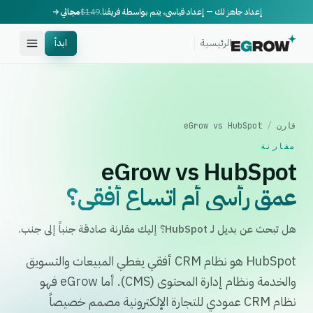
إعداد جاهز لك — إعداد قياسي، يتم بواسطة فريقنا.
$149
مجاني
الرئيسية
ابدأ
قارن
/
eGrow vs HubSpot
مقارنة
eGrow vs HubSpot
عمق رأسي أم اتساع أفقي؟
هل تبحث عن بديل لـ HubSpot؟ إليك مقارنة صادقة جنباً إلى جنب.
HubSpot هو نظام CRM أفقي يغطي المبيعات والتسويق
والخدمة ونظام إدارة المحتوى (CMS). أما eGrow فهو
نظام CRM عمودي للتجارة الإلكترونية مصمم خصيصاً