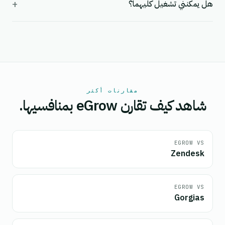
+
هل يمكنني تشغيل كليهما؟
مقارنات أكثر
شاهد كيف تقارن eGrow بمنافسيها.
EGROW VS
Zendesk
EGROW VS
Gorgias