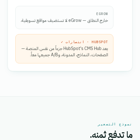
EGROW
خارج النطاق — eGrow لا تستضيف مواقع تسويقية.
HUBSPOT · انتصارات ✓
يعد HubSpot's CMS Hub جزءاً من نفس المنصة —
الصفحات، النماذج، المدونة، وA/B جميعها معاً.
نموذج التسعير
ما تدفع ثمنه.