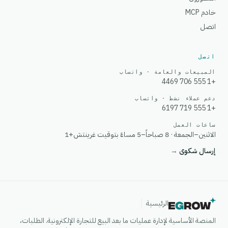
خادم MCP
اتصل
اتصل
المبيعات والعامة · واتساب
+1 555 706 4469
دعم عملاء نشط · واتساب
+1 555 719 6197
ساعات العمل
الاثنين–الجمعة · 8 صباحاً–5 مساءً بتوقيت غرينتش+1
إرسال شكوى
→
الرئيسية
المنصة الأساسية لإدارة عمليات ما بعد البيع للتجارة الإلكترونية. الطلبات،