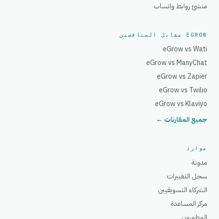
منشئ روابط واتساب
EGROW مقابل المنافسين
eGrow vs Wati
eGrow vs ManyChat
eGrow vs Zapier
eGrow vs Twilio
eGrow vs Klaviyo
جميع المقارنات ←
موارد
مدونة
سجل التغييرات
الشركاء التسويقيين
مركز المساعدة
المطورون