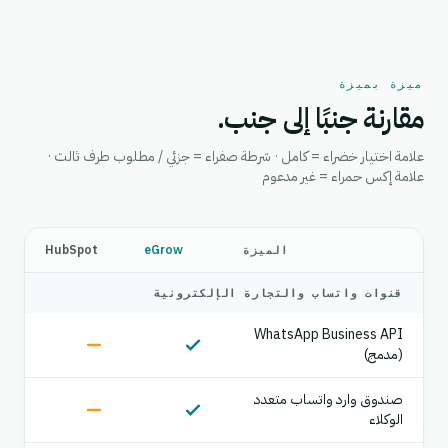
ميزة بميزة
مقارنة جنبًا إلى جنب.
علامة اختيار خضراء = كامل · شرطة صفراء = جزئي / مطلوب طرف ثالث ·
علامة إكس حمراء = غير مدعوم
HubSpot
eGrow
الميزة
قنوات واتساب والتجارة الإلكترونية
WhatsApp Business API
(مدمج)
صندوق وارد واتساب متعدد
الوكلاء