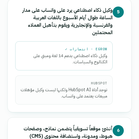
وكيل ذكاء اصطناعي يرد على واتساب على مدار
5
الساعة طوال أيام الأسبوع باللغات العربية
والفرنسية والإنجليزية ويقوم بتأهيل العملاء
المحتملين
EGROW · انتصارات ✓
وكيل ذكاء اصطناعي يدعم 14 لغة ومبني على
الكتالوج والسياسات.
HUBSPOT
توجد أداة HubSpot AI ولكنها ليست وكيل مؤهلات
مبيعات يعتمد على واتساب.
أنشئ موقعاً تسويقياً يتضمن نماذج، وصفحات
6
هبوط، ومدونة، واستضافة محتوى (CMS)