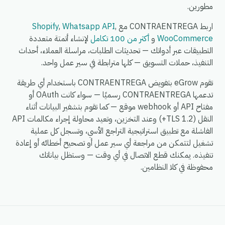
مطورين.
اربط CONTRAENTREGA مع
,
Whatsapp API
,
Shopify
WooCommerce
و
أكثر من 100 تكامل
لإنشاء أتمتة متعددة
التطبيقات عبر أدواتك — تحديثات الطلبات، مراسلة العملاء، أحداث
التنفيذ، حملات التسويق — كلها مترابطة في سير عمل واحد.
تقوم eGrow بتفويض CONTRAENTREGA باستخدام أي طريقة
تدعمها CONTRAENTREGA رسميًا — سواء كانت OAuth أو
مفتاح API أو webhook موقع — كما تقوم بتشفير البيانات أثناء
النقل (TLS 1.2+) وعند التخزين، وتعيد محاولة إجراء مكالمات API
الفاشلة مع تطبيق استراتيجية التراجع الأسي، وتسجل كل عملية
تشغيل لتتمكن من مراجعة أي سير عمل أو تصحيح أخطائه أو إعادة
تنفيذه. يمكنك قطع الاتصال في أي وقت — وستظل بياناتك
محفوظة في كلا النظامين.