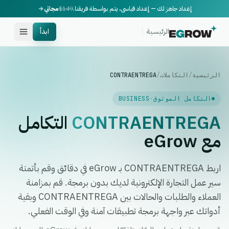
إعداد جاهز لك — إعداد قياسي، يتم بواسطة فريقنا.
$149
مجاني
الرئيسية
ابدأ
الرئيسية
/
التكاملات
/
CONTRAENTREGA
التكامل الموثوق
·
BUSINESS
CONTRAENTREGA
التكامل
مع eGrow
اربط CONTRAENTREGA بـ eGrow في دقائق وقم بأتمتة
سير عمل التجارة الإلكترونية لديك بدون برمجة. قم بمزامنة
العملاء والطلبات والحالات بين CONTRAENTREGA وبقية
أدواتك عبر واجهة برمجة تطبيقات آمنة وفي الوقت الفعلي.