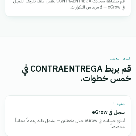
قم بمطابقة سجلات CONTRAENTREGA بنفس ملف تعريف العميل
في eGrow — لا مزيد من التكرارات.
كيف يعمل
قم بربط CONTRAENTREGA في
خمس خطوات.
خطوة 1
سجل في eGrow
أنشئ حسابك في eGrow خلال دقيقتين — يشمل ذلك إعداداً مجانياً
مخصصاً.