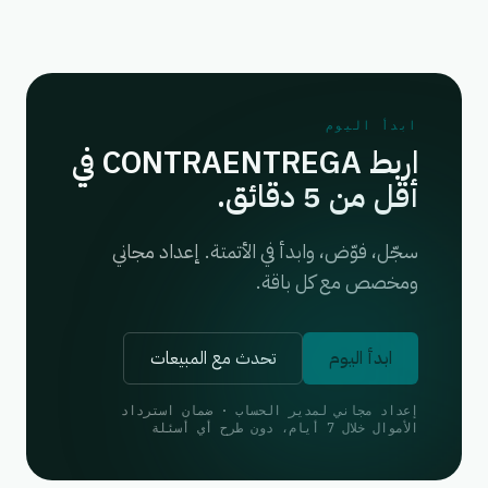
ابدأ اليوم
اربط CONTRAENTREGA في
أقل من 5 دقائق.
سجّل، فوّض، وابدأ في الأتمتة. إعداد مجاني
ومخصص مع كل باقة.
ابدأ اليوم
تحدث مع المبيعات
إعداد مجاني لمدير الحساب · ضمان استرداد
الأموال خلال 7 أيام، دون طرح أي أسئلة