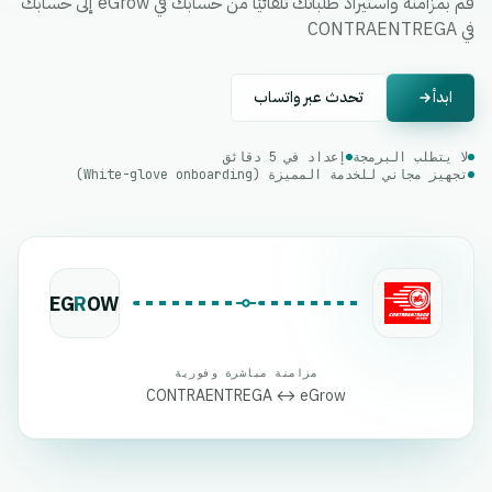
قم بمزامنة واستيراد طلباتك تلقائيًا من حسابك في eGrow إلى حسابك
في CONTRAENTREGA
ابدأ
تحدث عبر واتساب
لا يتطلب البرمجة
إعداد في 5 دقائق
تجهيز مجاني للخدمة المميزة (White-glove onboarding)
EG
R
OW
مزامنة مباشرة وفورية
CONTRAENTREGA ↔ eGrow