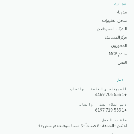
موارد
مدونة
سجل التغييرات
الشركاء التسويقيين
مركز المساعدة
المطورون
خادم MCP
اتصل
اتصل
المبيعات والعامة · واتساب
+1 555 706 4469
دعم عملاء نشط · واتساب
+1 555 719 6197
ساعات العمل
الاثنين–الجمعة · 8 صباحاً–5 مساءً بتوقيت غرينتش+1