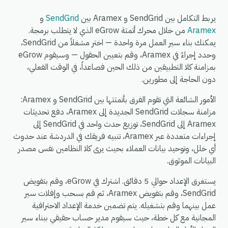
يربط التكامل بين SendGrid و Aramex بين
SendGrid
و
Aramex
من خلال محرك أتمتة eGrow الذي لا يتطلب برمجة.
يمكنك بناء سير العمل مرة واحدة — اختر مشغلاً من SendGrid،
وحدد إجراءً في Aramex، وقم بتعيين الحقول — وسيقوم eGrow
بمزامنة كلا التطبيقين من ذلك الحين فصاعداً، في الوقت الفعلي،
دون الحاجة إلى مطورين.
الأمور الشائعة التي تقوم الفرق بأتمتتها بين SendGrid و Aramex:
مزامنة سجلات SendGrid الجديدة إلى Aramex، دفع تحديثات
Aramex إلى SendGrid، توزيع حدث واحد في SendGrid إلى
إجراءات متعددة عبر Aramex، تنبيه فريقك في الدردشة عند حدوث
أي خلل، وتوحيد بيانات العملاء بحيث يرى كلا النظامين نفس مصدر
البيانات الموثوق.
يستغرق الإعداد حوالي 5 دقائق. اشترك في eGrow، وقم بتفويض
SendGrid، وقم بتفويض Aramex، ثم قم بسحب وإفلات سير
عمل بينهما وقم بتشغيله. يتم تضمين خدمة الإعداد الاحترافية
المجانية مع كل خطة، حيث سيقوم مدير حساب حقيقي ببناء سير