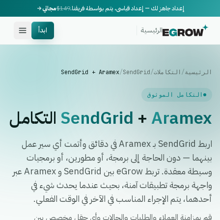
إعداد جاهز لك — إعداد قياسي، يتم بواسطة فريقنا.
$149
مجاني
الرئيسية
ابدأ
الرئيسية
/
التكاملات
/
SendGrid
/
SendGrid + Aramex
التكامل الموثوق
Aramex
+
SendGrid
التكامل
اربط SendGrid بـ Aramex في دقائق وأتمت أي سير عمل
بينهما — دون الحاجة إلى برمجة، أو مطورين، أو برمجيات
وسيطة معقدة. تربط eGrow بين SendGrid و Aramex عبر
واجهة برمجة تطبيقات آمنة، بحيث عندما يحدث شيء في
أحدهما، يتم الإجراء المناسب في الآخر في الوقت الفعلي.
قم بمزامنة العملاء والطلبات والحالات وأي حقل مخصص بين