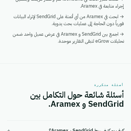
إجراء متابعة في Aramex.
→ ابحث في Aramex من أي أتمتة على SendGrid لإثراء البيانات
فورياً دون الحاجة إلى عمليات بحث يدوية.
→ اجمع بين SendGrid و Aramex في عرض عميل واحد ضمن
تحليلات eGrow لتبقى التقارير موحدة.
أسئلة متكررة
أسئلة شائعة حول التكامل بين
SendGrid و Aramex.
+
كيف يمكنني ربط SendGrid بـ Aramex؟