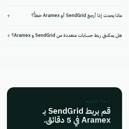
+
ماذا يحدث إذا أرجع SendGrid أو Aramex خطأً؟
+
هل يمكنني ربط حسابات متعددة من SendGrid و Aramex؟
ابدأ اليوم
قم بربط SendGrid بـ
Aramex في 5 دقائق.