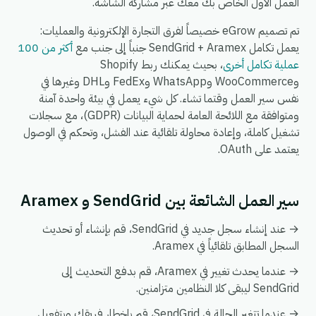
العمل الأول الخاص بك معك عبر مشاركة الشاشة.
تم تصميم eGrow خصيصاً لفرق التجارة الإلكترونية والعمليات:
يعمل تكامل SendGrid + Aramex جنباً إلى جنب مع
أكثر من 100
عملية تكامل أخرى
، بحيث يمكنك ربط Shopify
وWooCommerce وWhatsApp وFedEx وDHL وغيرها في
نفس سير العمل وقتما تشاء. كل شيء يعمل في بيئة واحدة آمنة
ومتوافقة مع اللائحة العامة لحماية البيانات (GDPR)، مع سجلات
تشغيل كاملة، وإعادة محاولة تلقائية عند الفشل، وتحكم في الوصول
يعتمد على OAuth.
سير العمل الشائعة بين SendGrid و Aramex
→ عند إنشاء سجل جديد في SendGrid، قم بإنشاء أو تحديث
السجل المطابق تلقائياً في Aramex.
→ عندما يحدث تغيير في Aramex، قم بدفع التحديث إلى
SendGrid ليبقى كلا النظامين متزامنين.
→ عندما تتغير الحالة في SendGrid، قم بإخطار فريقك وبتفعيل