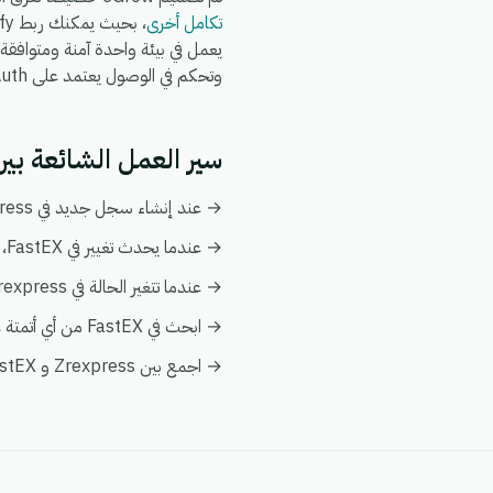
تكامل أخرى
وتحكم في الوصول يعتمد على OAuth.
سير العمل الشائعة بين Zrexpress و stEX
→ عند إنشاء سجل جديد في Zrexpress، قم بإنشاء أو تحديث السجل المطابق تلقائياً في FastEX.
→ عندما يحدث تغيير في FastEX، قم بدفع التحديث إلى Zrexpress ليبقى كلا النظامين متزامنين.
→ عندما تتغير الحالة في Zrexpress، قم بإخطار فريقك وبتفعيل إجراء متابعة في FastEX.
→ ابحث في FastEX من أي أتمتة على Zrexpress لإثراء البيانات فورياً دون الحاجة إلى عمليات بحث يدوية.
→ اجمع بين Zrexpress و FastEX في عرض عميل واحد ضمن تحليلات eGrow لتبقى التقارير موحدة.