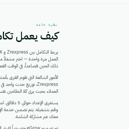
نظرة عامة
كيف يعمل تكامل ess + FastEX
يربط التكامل بين Zrexpress و FastEX بين
ذلك الحين فصاعداً، في الوقت الفع
العملاء بحيث يرى كلا النظامين نفس
وقم بتشغيله. يتم تضمين خدمة الإ
معك عبر مشاركة الشاشة.
تم تصميم eGrow خصيصاً لفرق التجارة الإلكترونية والعمليات: يعمل تكامل Zrexpress + FastEX جنباً إلى جنب مع