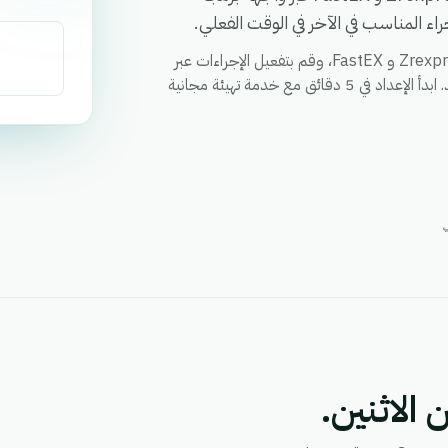
ء المناسب في الآخر في الوقت الفعلي.
قم بمزامنة العملاء والطلبات والحالات وأي حقل مخصص بين Zrexpress و FastEX، وقم بتفعيل الإجراءات عبر
كلا التطبيقين من خلال سير عمل واحد، ووحد التقارير في مكان واحد. ابدأ الإعداد في 5 دقائق مع خدمة تهيئة مجانية
 الاثنين.