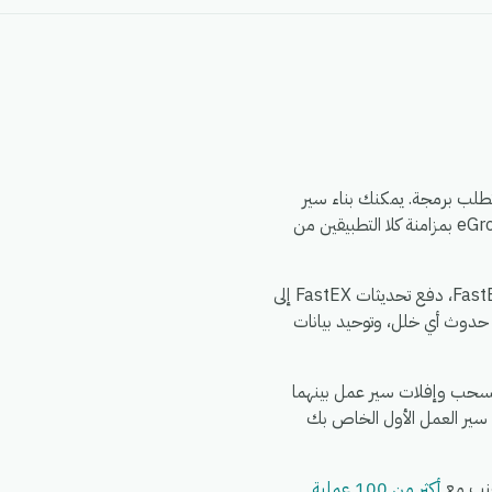
متة eGrow الذي لا يتطلب برمجة. يمكنك بناء سير
العمل مرة واحدة — اختر مشغلاً من Zrexpress، وحدد إجراءً في FastEX، وقم بتعيين الحقول — وسيقوم eGrow بمزامنة كلا التطبيقين من
الأمور الشائعة التي تقوم الفرق بأتمتتها بين Zrexpress و FastEX: مزامنة سجلات Zrexpress الجديدة إلى FastEX، دفع تحديثات FastEX إلى
 FastEX، تنبيه فريقك في الدردشة عند حدوث أي خلل، وتوحيد بيانات
ق. اشترك في eGrow، وقم بتفويض Zrexpress، وقم بتفويض FastEX، ثم قم بسحب وإفلات سير عمل بينهما
 سير العمل الأول الخاص بك
أكثر من 100 عملية