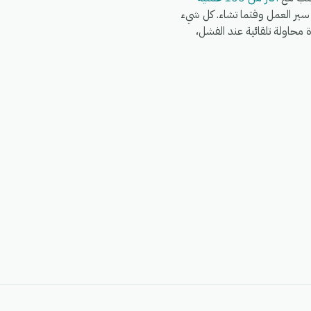
Wo وWhatsApp وFedEx وDHL وغيرها في نفس سير العمل وقتما تشاء. كل شيء
G)، مع سجلات تشغيل كاملة، وإعادة محاولة تلقائية عند الفشل،