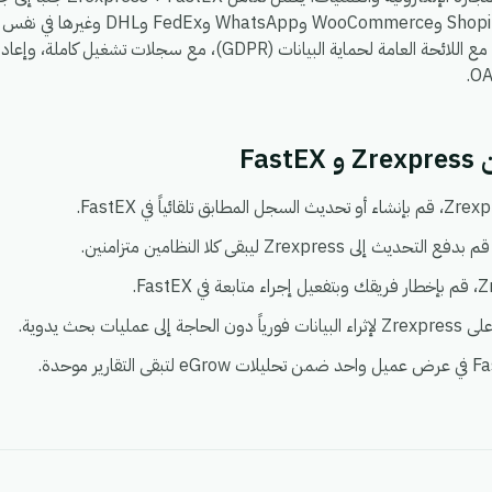
، بحيث يمكنك ربط Shopify وoCommerce
يعمل في بيئة واحدة آمنة ومتوافقة مع اللائحة العامة لحماية البيانات (DPR
Fa