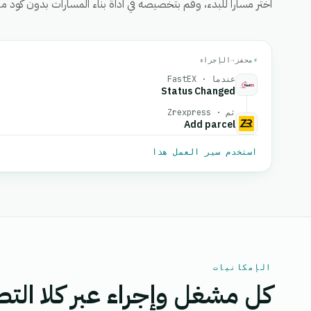
اختر مساراً للبدء، وقم بتخصيصه في أداة بناء المسارات بدون كود من eGrow، ثم قم بتفعيل
⚡
محفز
→
الإجراء
عندما · FastEX
Status Changed
ثم · Zrexpress
Add parcel
استخدم سير العمل هذا
الإمكانيات
كل مشغل وإجراء عبر كلا التط