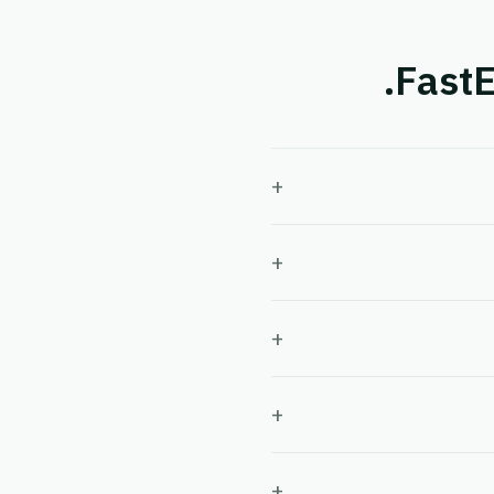
+
+
+
+
+