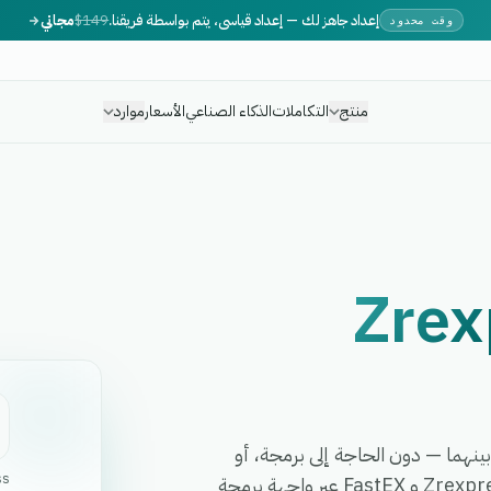
إعداد جاهز لك — إعداد قياسي، يتم بواسطة فريقنا.
$149
مجاني
وقت محدود
منتج
التكاملات
الذكاء الصناعي
الأسعار
موارد
Zrex
 أي سير عمل بينهما — دون الحاجة إلى برمجة، أو
ss
مطورين، أو برمجيات وسيطة معقدة. تربط eGrow بين Zrexpress و FastEX عبر واجهة برمجة