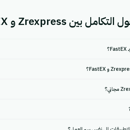
 بين Zrexpress و FastEX.
لتطبيقات إلى نفس سير العمل؟