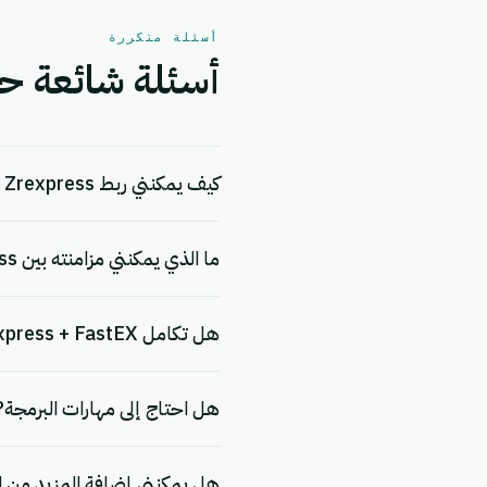
أسئلة متكررة
أسئلة شائعة حول التكامل
كيف يمكنني ربط Zrexpress بـ FastEX؟
ما الذي يمكنني مزامنته بين Zrexpress و FastEX؟
هل تكامل Zrexpress + FastEX مجاني؟
هل احتاج إلى مهارات البرمجة?
هل يمكنني إضافة المزيد من ا