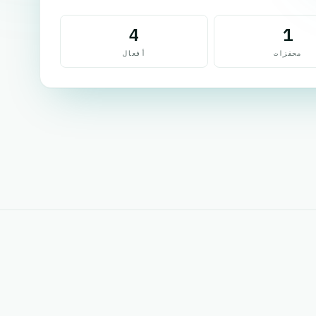
4
1
محفزات
أفعال