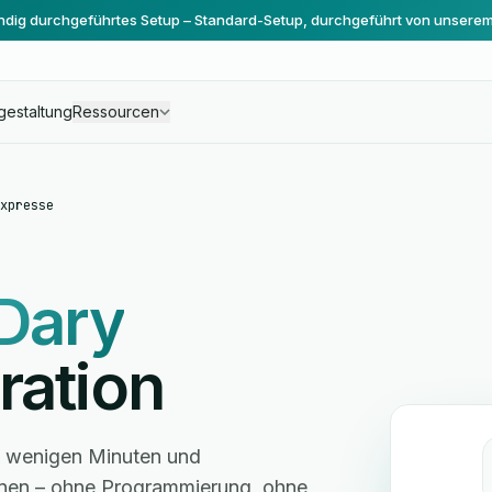
ändig durchgeführtes Setup – Standard-Setup, durchgeführt von unsere
gestaltung
Ressourcen
xpresse
Dary
ration
in wenigen Minuten und
hnen – ohne Programmierung, ohne