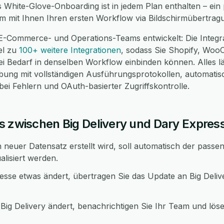
es White-Glove-Onboarding ist in jedem Plan enthalten – ei
m mit Ihnen Ihren ersten Workflow via Bildschirmübertrag
E-Commerce- und Operations-Teams entwickelt: Die Integra
el zu
100+ weitere Integrationen
, sodass Sie Shopify, Wo
 Bedarf in denselben Workflow einbinden können. Alles läu
g mit vollständigen Ausführungsprotokollen, automatis
i Fehlern und OAuth-basierter Zugriffskontrolle.
s zwischen Big Delivery und Dary Expres
 neuer Datensatz erstellt wird, soll automatisch der passe
alisiert werden.
sse etwas ändert, übertragen Sie das Update an Big Deliv
Big Delivery ändert, benachrichtigen Sie Ihr Team und löse