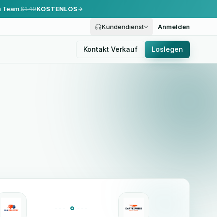
m Team.
$149
KOSTENLOS
Kundendienst
Anmelden
Kontakt Verkauf
Loslegen