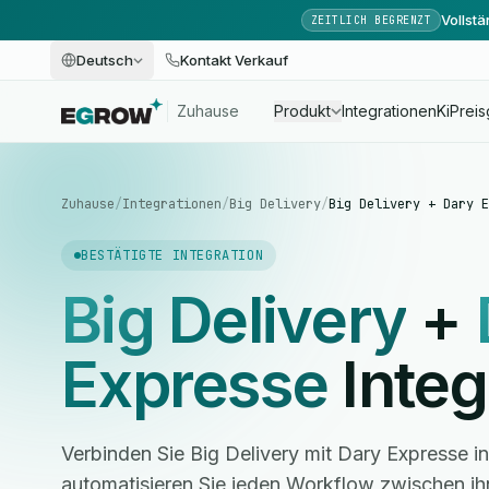
Vollst
ZEITLICH BEGRENZT
Deutsch
Kontakt Verkauf
Zuhause
Produkt
Integrationen
Ki
Preis
Zuhause
/
Integrationen
/
Big Delivery
/
Big Delivery + Dary E
BESTÄTIGTE INTEGRATION
Big Delivery
+
Expresse
Integ
Verbinden Sie Big Delivery mit Dary Expresse 
automatisieren Sie jeden Workflow zwischen i