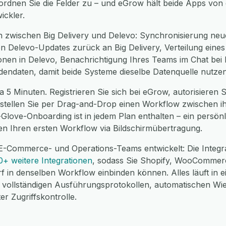
 ordnen Sie die Felder zu – und eGrow hält beide Apps von 
ickler.
 zwischen Big Delivery und Delevo: Synchronisierung neue
n Delevo-Updates zurück an Big Delivery, Verteilung eines 
onen in Delevo, Benachrichtigung Ihres Teams im Chat bei 
dendaten, damit beide Systeme dieselbe Datenquelle nutzen
 5 Minuten. Registrieren Sie sich bei eGrow, autorisieren Si
erstellen Sie per Drag-and-Drop einen Workflow zwischen i
e-Glove-Onboarding ist in jedem Plan enthalten – ein pers
nen Ihren ersten Workflow via Bildschirmübertragung.
E-Commerce- und Operations-Teams entwickelt: Die Integra
0+ weitere Integrationen
, sodass Sie Shopify, WooCommer
f in denselben Workflow einbinden können. Alles läuft in 
ollständigen Ausführungsprotokollen, automatischen Wi
r Zugriffskontrolle.