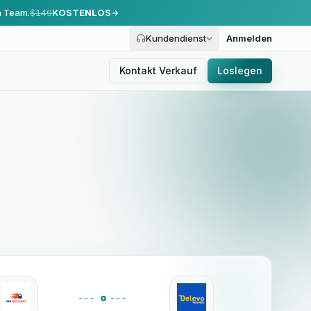
m Team.
$149
KOSTENLOS
Kundendienst
Anmelden
Kontakt Verkauf
Loslegen