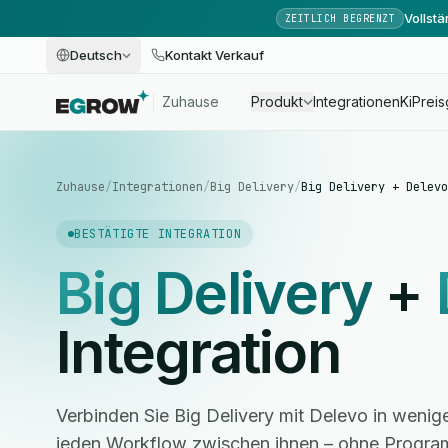
Vollst
ZEITLICH BEGRENZT
Deutsch
Kontakt Verkauf
Zuhause
Produkt
Integrationen
Ki
Preis
Zuhause
/
Integrationen
/
Big Delivery
/
Big Delivery + Delevo
BESTÄTIGTE INTEGRATION
Big Delivery
+
Integration
Verbinden Sie Big Delivery mit Delevo in wenig
jeden Workflow zwischen ihnen – ohne Progra