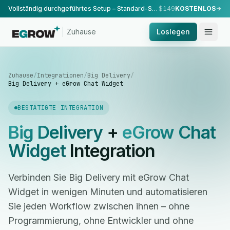
Vollständig durchgeführtes Setup – Standard-Setup, durchgeführt von unserem Team.
$149
KOSTENLOS
Zuhause
Loslegen
Zuhause
/
Integrationen
/
Big Delivery
/
Big Delivery + eGrow Chat Widget
BESTÄTIGTE INTEGRATION
Big Delivery
+
eGrow Chat
Widget
Integration
Verbinden Sie Big Delivery mit eGrow Chat
Widget in wenigen Minuten und automatisieren
Sie jeden Workflow zwischen ihnen – ohne
Programmierung, ohne Entwickler und ohne