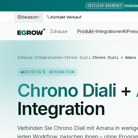
Vollst
ZEITLICH BEGRENZT
Deutsch
Kontakt Verkauf
Zuhause
Produkt
Integrationen
Ki
Preis
Zuhause
/
Integrationen
/
Chrono Diali
/
Chrono Diali + Amana
BESTÄTIGTE INTEGRATION
Chrono Diali
+
Integration
Verbinden Sie Chrono Diali mit Amana in wenig
jeden Workflow zwischen ihnen – ohne Progra