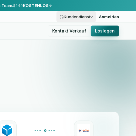
m Team.
$149
KOSTENLOS
Kundendienst
Anmelden
Kontakt Verkauf
Loslegen