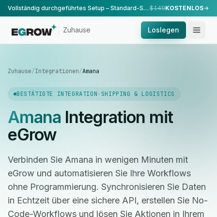
Vollständig durchgeführtes Setup – Standard-Setup, durchgeführt von unserem Team.
$149
KOSTENLOS
Zuhause
Loslegen
Zuhause
/
Integrationen
/
Amana
BESTÄTIGTE INTEGRATION
·
SHIPPING & LOGISTICS
Amana
Integration mit
eGrow
Verbinden Sie Amana in wenigen Minuten mit
eGrow und automatisieren Sie Ihre Workflows
ohne Programmierung. Synchronisieren Sie Daten
in Echtzeit über eine sichere API, erstellen Sie No-
Code-Workflows und lösen Sie Aktionen in Ihrem